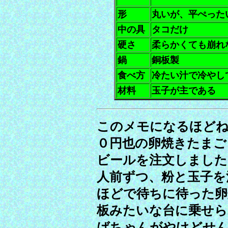
形
丸いが、平ぺった
中の具
タコだけ
硬さ
柔らかくても崩れ
鍋
銅板製
食べ方
冷たい汁で冷やし
材料
玉子が主である
このメモになるほどね
０円也の卵焼きたまご
ビールを注文しました
人前ずつ、粉と玉子を
ほどで待ちに待った卵
板みたいな台に乗せら
ばちゃんがやけどせ