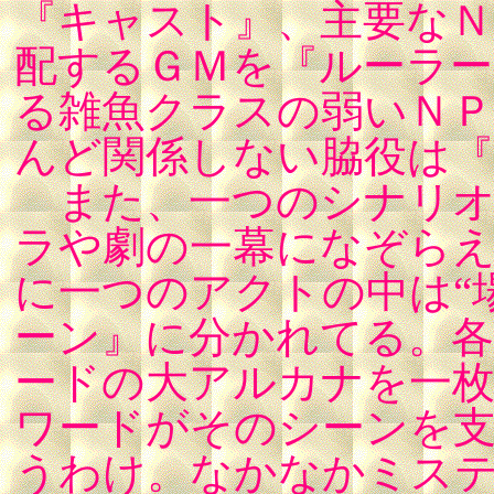
『キャスト』、主要なＮ
配するＧＭを『ルーラ
る雑魚クラスの弱いＮＰ
んど関係しない脇役は
また、一つのシナリオ
ラや劇の一幕になぞら
に一つのアクトの中は“
ーン』に分かれてる。
ードの大アルカナを一
ワードがそのシーンを支
うわけ。なかなかミス