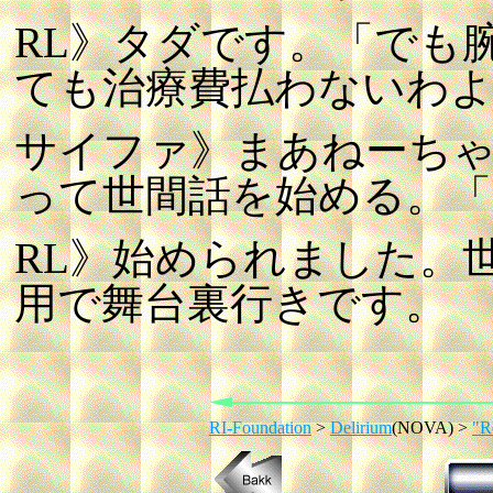
RL》タダです。「でも
ても治療費払わないわ
サイファ》まあねーち
って世間話を始める。「そ
RL》始められました。
用で舞台裏行きです。
RI-Foundation
>
Delirium
(NOVA) >
"R