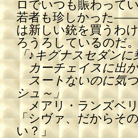
ロでいつも賑わって
若者も珍しかった―
は新しい銃を買うわ
ろうろしているのだ
「♪キグナスセダンに
カーチェイスに出か
スートないのに気づ
シュ～」
メアリ・ランズベリ
「シヴァ、だからそ
い？」