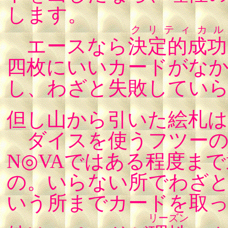
します。
クリティカル
エースなら
決定的成功
四枚にいいカードがな
し、わざと失敗してい
但し山から引いた絵札は
ダイスを使うフツーの
N◎VAではある程度ま
の。いらない所でわざ
いう所までカードを取
リーズン