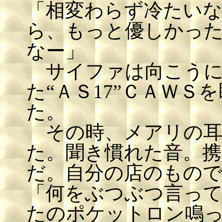
「相変わらず冷たい
ら、もっと優しかっ
なー」
サイファは向こうに
た“ＡＳ17”ＣＡＷ
た。
その時、メアリの耳
た。聞き慣れた音。
だ。自分の店のもの
「何をぶつぶつ言っ
たのポケットロン鳴