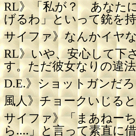
RL》「私が？ あなた
げるわ」といって銃を
サイファ》なんかイヤな
RL》いや、安心して下
す。ただ彼女なりの違法
D.E.》ショットガンだ
風人》チョークいじる
サイファ》「まあねー
ら‥‥」と言って素直に