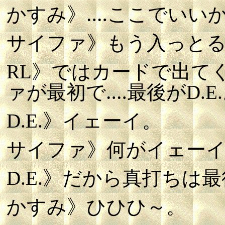
かすみ》‥‥ここでいい
サイファ》もう入っと
RL》ではカードで出て
ァが最初で‥‥最後がD.E
D.E.》イェーイ。
サイファ》何がイェーイ
D.E.》だから真打ちは
かすみ》ひひひ～。