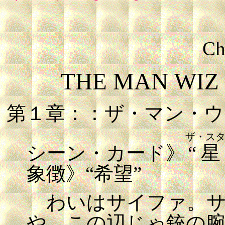
Ch
THE MAN WIZ
第１章：：ザ・マン・ウ
ザ・ス
シーン・カード》
“星
象徴》“希望”
わいはサイファ。サ
や。この辺じゃ銃の