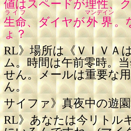
値はスペードが
理性
、
ライフ
マンデイン
生命
、ダイヤが
外界
。
ょ？
RL》場所は《ＶＩＶＡ
ム。時間は午前零時。当
せん。メールは重要な
ん。
サイファ》真夜中の遊園
RL》あなたは今リトル