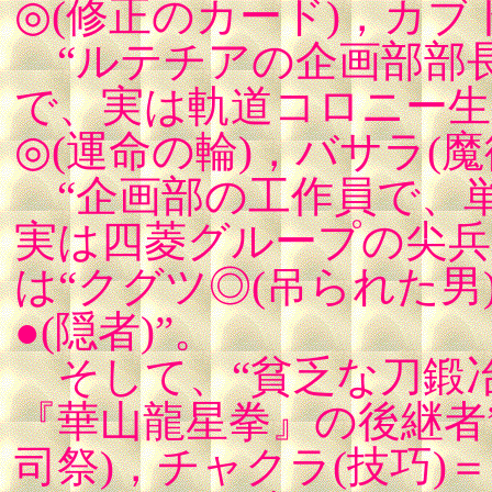
◎(修正のカード)，カブ
“ルテチアの企画部部
で、実は軌道コロニー生
◎(運命の輪)，バサラ(魔
“企画部の工作員で、
実は四菱グループの尖兵
は“クグツ◎(吊られた男
●(隠者)”。
そして、“貧乏な刀鍛
『華山龍星拳』の後継者
司祭)，チャクラ(技巧)