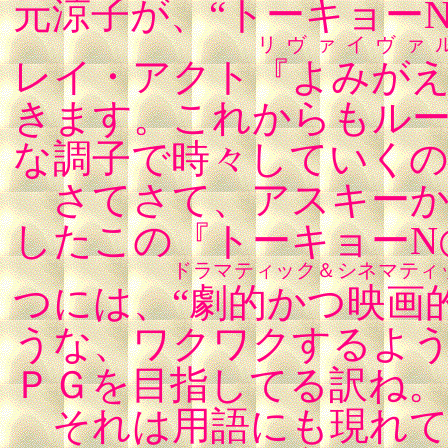
元涼子が、“トーキョーN◎VA 
リヴァイヴァ
レイ・アクト
『よみが
きます。これからもル
な調子で時々していく
さてさて、アスキーか
したこの『トーキョーN
ドラマティック＆シネマティ
つには、
“劇的かつ映画的
うな、ワクワクするよ
ＰＧを目指してる訳ね。
それは用語にも現れて