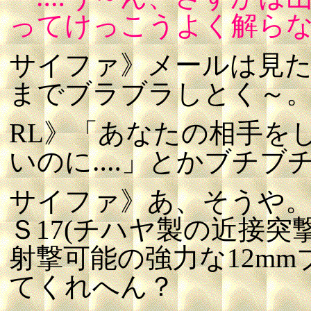
ってけっこうよく解らな
サイファ》メールは見
までブラブラしとく～
RL》「あなたの相手を
いのに‥‥」とかブチブ
サイファ》あ、そうや
Ｓ17(チハヤ製の近接
射撃可能の強力な12m
てくれへん？