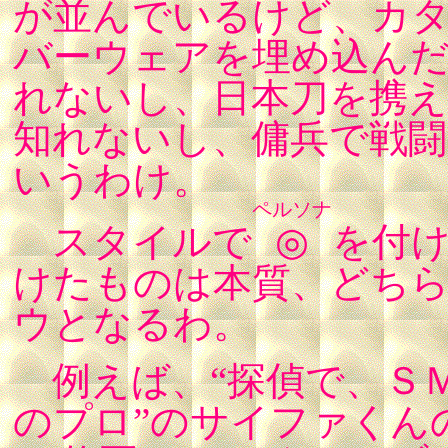
が並んでいるけど、カ
バーウェアを埋め込ん
れないし、日本刀を携え
知れないし、傭兵で戦
いうわけ。
ペルソナ
スタイルで
◎
を付
けたものは本質、どち
ウとなるわ。
例えば、“探偵で、Ｓ
のプロ”のサイファくん