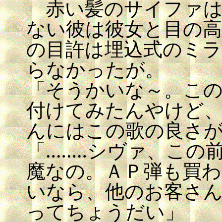
赤い髪のサイファは
ない彼は彼女と目の
の目許は埋込式のミ
らなかったが。
「そうかいな～。こ
付けてみたんやけど
んにはこの歌の良さ
「‥‥‥‥シヴァ、こ
魔なの。ＡＰ弾も買
いなら、他のお客さ
ってちょうだい」