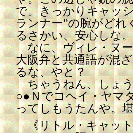
で。きっかりキャッシ
ランナー”の腕がどれ
るさかい、安心しな
なに、ヴィレ・ヌー
大阪弁と共通語が混ざ
るな、やと？
ちゃうねん、しょう
○●Ｎでコヘイ・ヤマ
ってしもうたんや。
《リトル・キャット