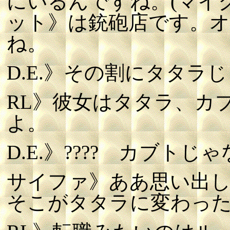
にいるんですね。(マイ
ット》は銃砲店です。
ね。
D.E.》その割にタタラ
RL》彼女はタタラ、カ
よ。
D.E.》???? カブト
サイファ》ああ思い出
そこがタタラに変わっ