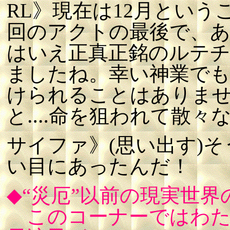
RL》現在は12月とい
回のアクトの最後で、
はいえ正真正銘のルテ
ましたね。幸い神業で
けられることはありま
と‥‥命を狙われて散々
サイファ》(思い出す)
い目にあったんだ！
◆“災厄”以前の現実世
このコーナーではわた