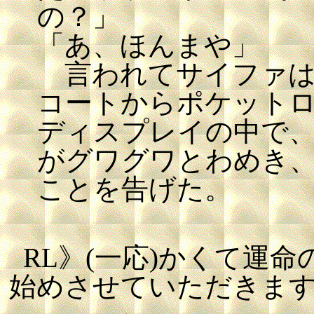
の？」
「あ、ほんまや」
言われてサイファは
コートからポケット
ディスプレイの中で
がグワグワとわめき
ことを告げた。
RL》(一応)かくて運
始めさせていただきま