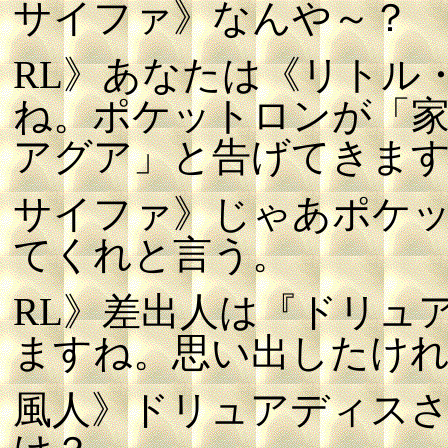
サイファ》なんや～？
RL》あなたは《リトル
ね。ポケットロンが「
アグア」と告げてきま
サイファ》じゃあポケ
てくれと言う。
RL》差出人は『ドリュ
ますね。思い出したけれ
風人》ドリュアディスさ