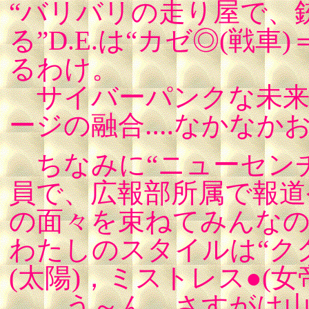
“バリバリの走り屋で、
る”D.E.は“カゼ◎(戦車
るわけ。
サイバーパンクな未来
ージの融合‥‥なかなか
ちなみに“ニューセン
員で、広報部所属で報道
の面々を束ねてみんなの
わたしのスタイルは“ク
(太陽)，ミストレス●(女帝
‥‥う～ん、さすがは