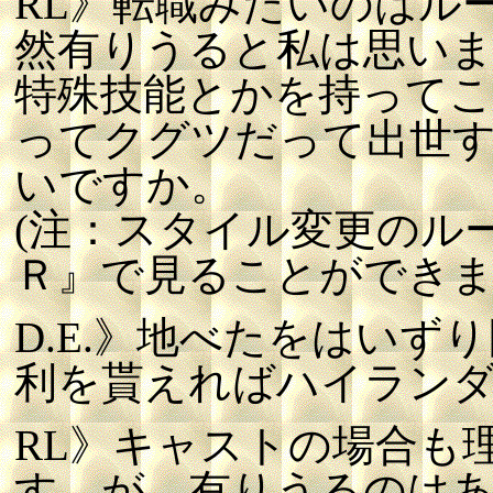
RL》転職みたいのはル
然有りうると私は思い
特殊技能とかを持って
ってクグツだって出世
いですか。
(注：スタイル変更のル
Ｒ』で見ることができま
D.E.》地べたをはい
利を貰えればハイラン
RL》キャストの場合も
す。が、有りうるのはあ