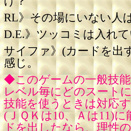
け？
RL》その場にいない人
D.E.》ツッコミは入れ
サイファ》(カードを出
感じ。
◆このゲームの一般技
レベル毎にどのスート
技能を使うときは対応
(ＪＱＫは10、Ａは11
ドを出したなら、理性の