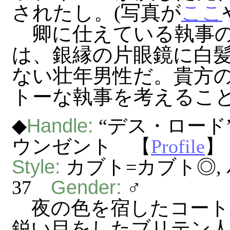
されたし。(写真が
ここ
卿に仕えている執事の
は、銀縁の片眼鏡に白
ない壮年男性だ。貴方
トーな執事を考えるこ
Handle:
◆
“デス・ロード
ウンゼント 【
Profile
】
Style:
カブト=カブト◎,
Gender:
37
♂
夜の色を宿したコート
鋭い目をしたブリテン人