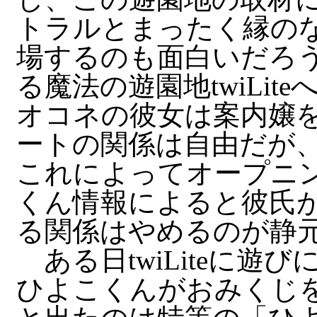
トラルとまったく縁の
場するのも面白いだろ
る魔法の遊園地twiLi
オコネの彼女は案内嬢
ートの関係は自由だが
これによってオープニ
くん情報によると彼氏
る関係はやめるのが静
ある日twiLiteに遊
ひよこくんがおみくじ