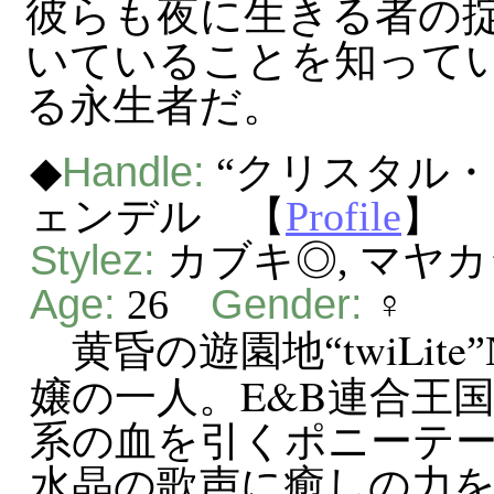
彼らも夜に生きる者の
いていることを知って
る永生者だ。
Handle:
◆
“クリスタル・
ェンデル 【
Profile
】
Stylez:
カブキ◎, マヤ
Age:
Gender:
26
♀
twiLite
黄昏の遊園地“
E&B
嬢の一人。
連合王
系の血を引くポニーテ
水晶の歌声に癒しの力