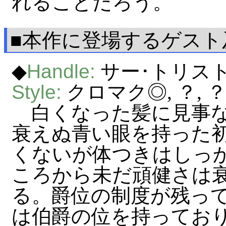
れることだろう。
■本作に登場するゲスト
◆
Handle:
サー･トリス
Style:
クロマク◎, ？,
白くなった髪に見事な
衰えぬ青い眼を持った
くないが体つきはしっ
ころから未だ頑健さは
る。爵位の制度が残って
は伯爵の位を持ってお