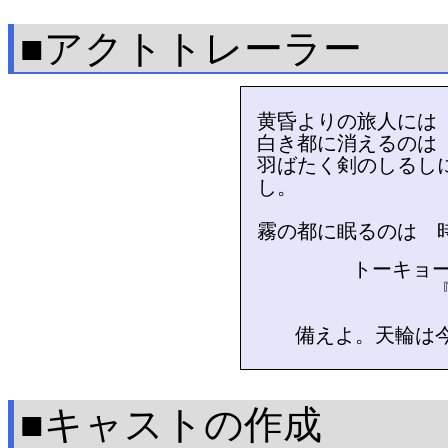
■アクトトレーラー
黄昏よりの旅人には
白き都に消えるのは
羽ばたく剣のしるし
し。
霧の都に眠るのは 
トーキョーN◎V
『
備えよ。天輪は
■キャストの作成