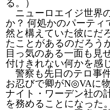
る。）
ニューロエイジ世界の
か？ 何処かのパーティ
然と構えていた彼にだ
たことがあるのだろう
目っ気のある一面も見
付けきれない何かを感
警察も先日のテロ事件
お忍びで卿がN◎VAに
ナイト・ワーデン社の
を務めることになった