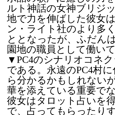
ルト神話の女神ブリジ
地で力を伸ばした彼女
ン・ライト社のより多
ととなったが、ふだん
園地の職員として働い
▼PC4のシナリオコネ
である。永遠のPC4村
ら分かるかもしれない
華を添えている重要で
彼女はタロット占いを
で、占ってもらったり