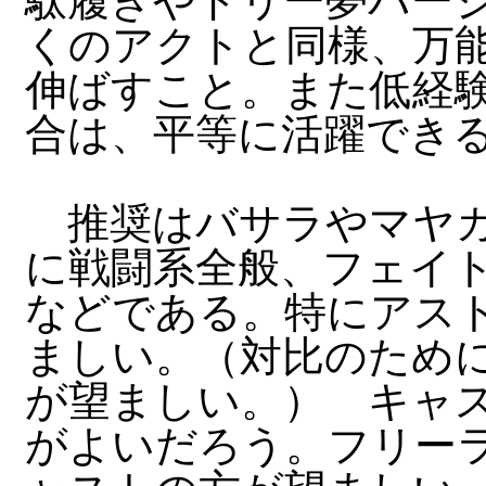
駄履きやドリー夢バー
くのアクトと同様、万
伸ばすこと。また低経
合は、平等に活躍でき
推奨はバサラやマヤカ
に戦闘系全般、フェイ
などである。特にアス
ましい。（対比のため
が望ましい。） キャ
がよいだろう。フリー