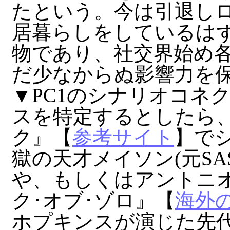
たという。今は引退し
居暮らしをしているは
物であり、社交界始め
だ少なからぬ影響力を
▼PC1のシナリオコネ
スを特定するとしたら
ク』【
参考サイト
】で
獄の天才メイソン(元SA
や、もしくはアントニ
ク･オブ･ゾロ』【
海外
ホプキンスが演じた先