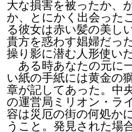
大な損害を被ったか、
か、とにかく出会った
る彼女は赤い髪の美し
貴方を惑わす娼婦だっ
操り影に潜む人形使い
ある時あなたの元に一
い紙の手紙には黄金の
章が記してあった。中央区
の運営局ミリオン・ラ
容は災厄の街の何処か
うこと。発見された場合