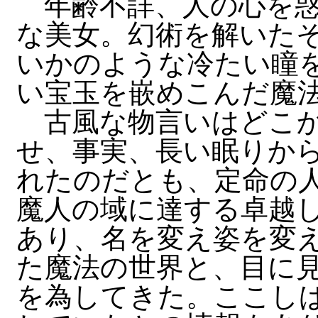
年齢不詳、人の心を惑
な美女。幻術を解いた
いかのような冷たい瞳
い宝玉を嵌めこんだ魔
古風な物言いはどこか
せ、事実、長い眠りか
れたのだとも、定命の
魔人の域に達する卓越
あり、名を変え姿を変
た魔法の世界と、目に
を為してきた。ここし