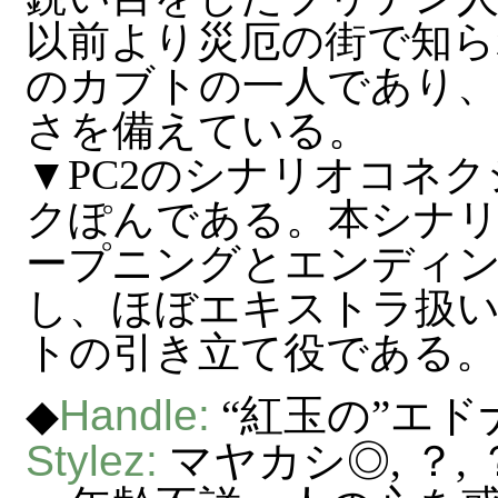
以前より災厄の街で知ら
のカブトの一人であり、
さを備えている。
▼PC2のシナリオコネ
クぽんである。本シナ
ープニングとエンディ
し、ほぼエキストラ扱
トの引き立て役である。
◆
Handle:
“紅玉の”エド
Stylez:
マヤカシ◎, ？,