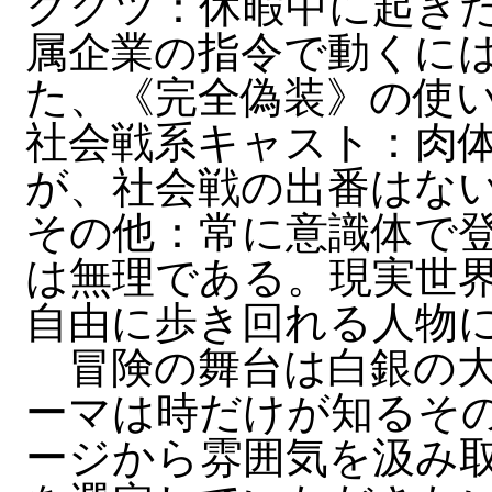
クグツ：休暇中に起き
属企業の指令で動くに
た、《完全偽装》の使
社会戦系キャスト：肉
が、社会戦の出番はな
その他：常に意識体で
は無理である。現実世
自由に歩き回れる人物
冒険の舞台は白銀の大
ーマは時だけが知るそ
ージから雰囲気を汲み