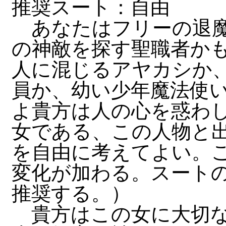
推奨スート：自由
あなたはフリーの退魔
の神敵を探す聖職者か
人に混じるアヤカシか
員か、幼い少年魔法使
よ貴方は人の心を惑わ
女である、この人物と
を自由に考えてよい。
変化が加わる。スート
推奨する。）
貴方はこの女に大切な