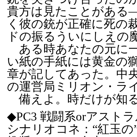
貴方は見たことがある
く彼の銃が正確に死の
ドの振るういにしえの
ある時あなたの元に一
い紙の手紙には黄金の
章が記してあった。中央区
の運営局ミリオン・ラ
備えよ。時だけが知る
◆PC3 戦闘系orアス
シナリオコネ：“紅玉の