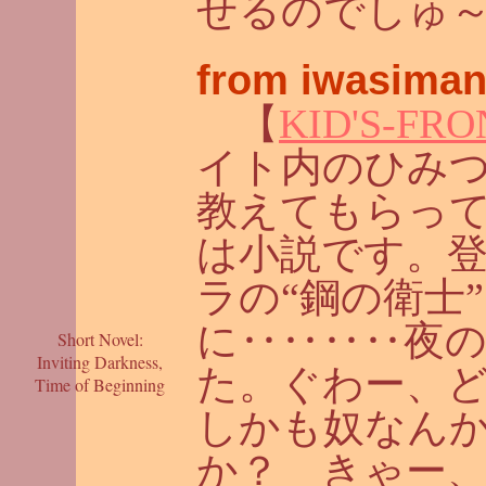
せるのでしゅ
from iwasiman
【
KID'S-FRO
イト内のひみつ
教えてもらっ
は小説です。登
ラの“鋼の衛士
に‥‥‥‥夜
Short Novel:
Inviting Darkness,
た。ぐわー、
Time of Beginning
しかも奴なん
か？ きゃー