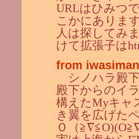
URLはひみつです
こかにありま
人は探してみま
けて拡張子はht
from iwasiman
シノハラ殿下に続
殿下からのイ
構えたMyキャ
き翼を広げた
Ｏ（≧∇≦O)(O≧∇