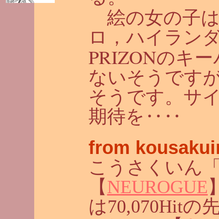
絵の女の子
ロ，ハイランダ
PRIZON
のキー
ないそうです
そうです。サ
期待を‥‥
from kousakui
こうさくいん
【
NEUROGUE
は70,070Hi