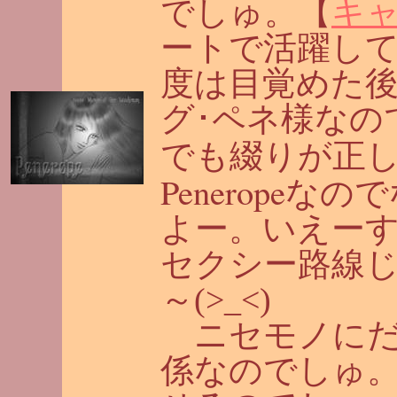
でしゅ。【
キャ
ートで活躍し
度は目覚めた
グ･ペネ様なの
でも綴りが正
Penerope
なので
よー。いえー
セクシー路線
～(>_<)
ニセモノにだ
係なのでしゅ