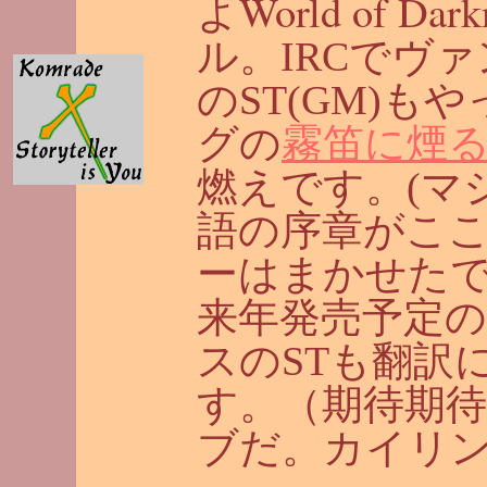
World of Dark
よ
ル。IRCでヴ
のST(GM)
グの
霧笛に煙る炎
燃えです。(マ
語の序章がこ
ーはまかせた
来年発売予定
スのSTも翻訳
す。（期待期待
ブだ。カイリ