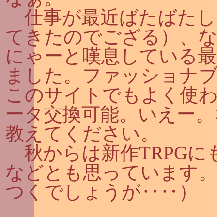
仕事が最近ばたばたし
てきたのでござる）、
にゃーと嘆息している最
ました。ファッショナブルに
このサイトでもよく使わ
ータ交換可能。いえー。
教えてください。
秋からは新作TRPGに
などとも思っています
つくでしょうが‥‥）