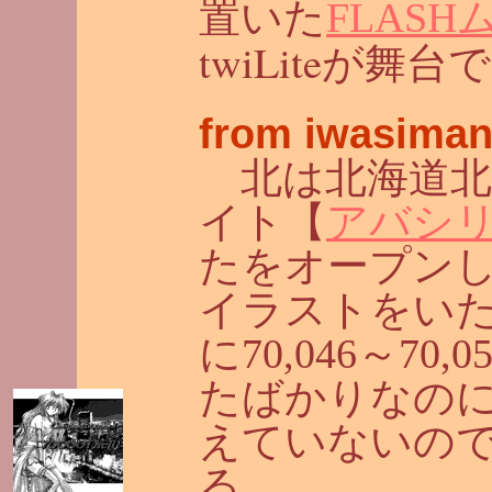
置いた
FLAS
twiLite
が舞台で
from iwasiman
北は北海道北
イト【
アバシリP
たをオープンした
イラストをい
に70,046～70
たばかりなのに
えていないの
る。