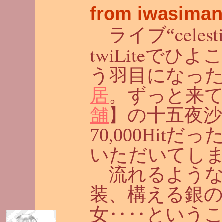
from iwasiman
celest
ライブ“
twiLite
でひよこ
う羽目になった(
居
。ずっと来て
舗
】の十五夜
70,000Hi
いただいてし
流れるような
装、構える銀
女‥‥というこ