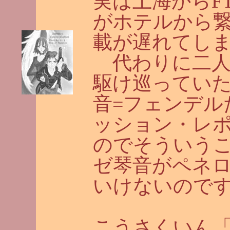
実は上海からF
がホテルから繋
載が遅れてし
代わりに二人
駆け巡っていた頃
音=フェンデル
ッション・レ
のでそういう
ゼ琴音がペネ
いけないので
こうさくいん