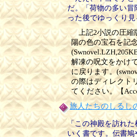
だ。「荷物の多い冒
った後でゆっくり見
上記2小説の圧縮
陽の色の宝石を記
(Swnovel.LZH
解凍の呪文をかけ
に戻ります。(swnov
の際はディレクト
てください。【Access t
旅人たちのしるし
「この神殿を訪れた
いく書です。伝書鳩