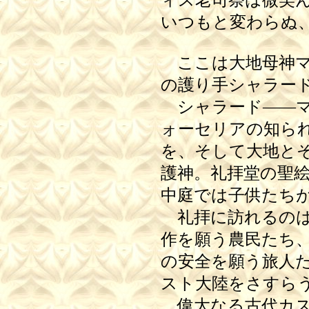
ィス老司祭は微笑
いつもと変わらぬ
ここは大地母神マ
の護り手シャラー
シャラード――マ
ォーセリアの知ら
を、そして大地と
護神。礼拝堂の聖
中庭では子供たち
礼拝に訪れるのは
作を願う農民たち
の安全を願う旅人
スト大陸をさすら
偉大なる古代カス