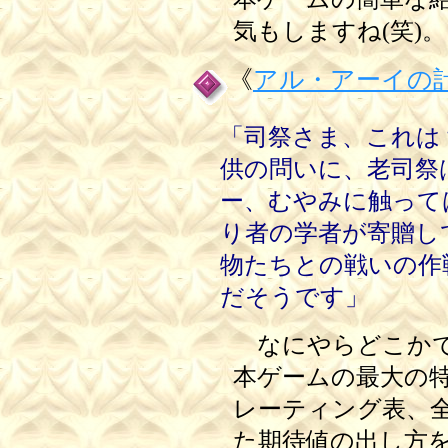
気もしますね(笑)。
《
アル・アーイの
「司祭さま、これは
供の問いに、老司祭
ー、むやみに触って
り者の学者が寄贈し
物たちとの戦いの作
だそうです」
なにやらどこかで
本ゲームの最大の
レーティング表、
た期待値の出し方