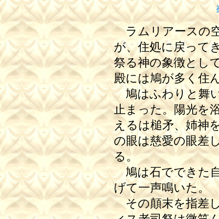
ラムリアースの空
が、住処に戻って
祭る神の象徴とし
殿には鳩が多く住
鳩はふわりと舞い
止まった。陽光を
えるは槌矛、姉神
の眼は慈愛の眼差
る。
鳩は石でできた自
げて一声鳴いた。
その顛末を指差し