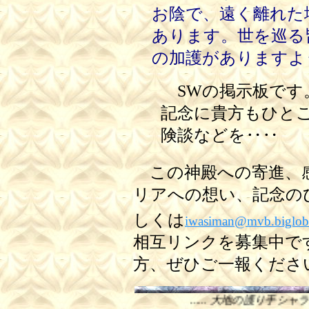
お陰で、遠く離れた
あります。世を巡る
の加護がありますよ
SWの掲示板です
記念に貴方もひと
険談などを‥‥
この神殿への寄進、感
リアへの想い、記念の
しくは
iwasiman@mvb.biglobe
相互リンクを募集中で
方、ぜひご一報くださ
...... 大地の護り手シャラードの神殿 ..