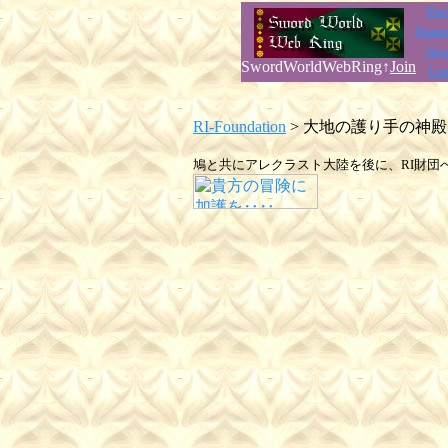
Pre
Rand
Nex
SwordWorldWebRing↑
Join
Lis
RI-Foundation
> 大地の護り手の神殿
鳩と共にアレクラスト大陸を後に、RI財団