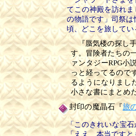
てこの神殿を訪れま
の物語です」司祭は
頃、どこを旅してい
『蜃気楼の探し手
す。冒険者たちの
ァンタジーRPG小
っと経ってるのです
るようになりまし
小さな書にまとめ
封印の魔晶石『
旅
「このきれいな宝石
「ええ、本当ですと