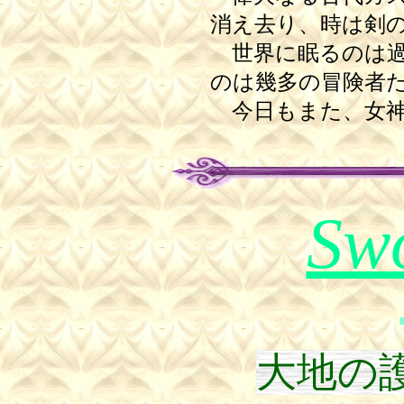
消え去り、時は剣
世界に眠るのは過
のは幾多の冒険者
今日もまた、女神
Sw
大地の