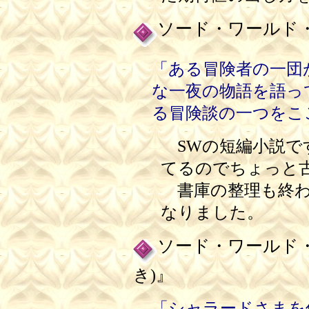
ソード・ワールド
「ある冒険者の一団
な一夜の物語を語っ
る冒険談の一つをこ
SWの短編小説で
てるのでちょっと古
書庫の整理も終わ
なりました。
ソード・ワールド
』
き)
「シャラードさまを