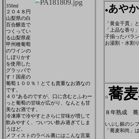
あやか
350ml
●
２０４８円
山梨県の白
「黄金千貫」と
百合醸造で
「上品な香り
つくってい
子揃ったバラ
る山梨県産
お湯割・水割
甲州種葡萄
のワインの
しぼりかす
を使用した
グラッパで
す！国産の
葡萄１００％！とても貴重なお酒なの
蕎麦
です。
４０°あるのですが、口に含むとふわー
○
っと葡萄の甘味が広がり、なんとも甘
美なお酒です。
８年熟成 蕎
冷凍庫で冷やすとさらに甘味が増して
飲みやすく、ついつい飲み過ぎてしま
いぶし銀のシブ
うほど。
「蕎麦和尚」
メフィストのラベル裏にはこんな言葉