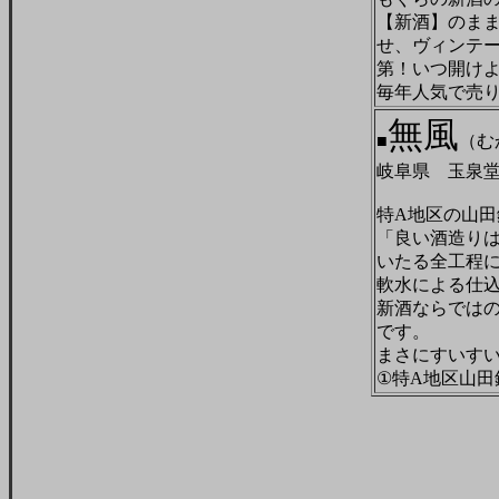
【新酒】のま
せ、ヴィンテ
第！いつ開け
毎年人気で売
無風
■
（
岐阜県 玉泉
特A地区の山田
「良い酒造り
いたる全工程
軟水による仕
新酒ならでは
です。
まさにすいす
①特A地区山田錦 (