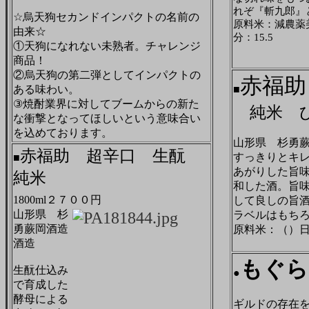
れぞ『斬九郎』
☆烏天狗セカンドインパクトの名前の
原料米：減農薬
由来☆
分：15.5
①天狗になれない未熟者。チャレンジ
商品！
②烏天狗の第二弾としてインパクトの
赤福助
ある味わい。
■
③焼酎業界に対してブームからの新た
純米 ひ
な衝撃となってほしいという意味合い
を込めております。
山形県 杉勇
赤福助 超辛口 生酛
すっきりとキ
■
あがりした旨
純米
和した酒。旨
1800ml２７００円
して良しの旨
山形県 杉
ラベルはもち
勇蕨岡酒造
原料米：（）日本
酒造
もぐら
生酛仕込み
●
で育成した
酵母による
ギルドの存在