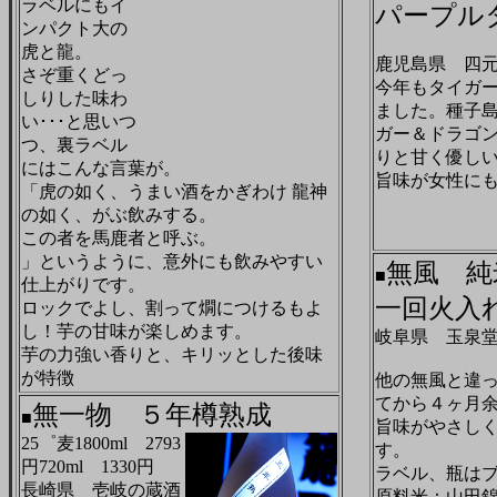
ラベルにもイ
パープル
ンパクト大の
虎と龍。
鹿児島県 四
さぞ重くどっ
今年もタイガ
しりした味わ
ました。種子
い･･･と思いつ
ガー＆ドラゴ
つ、裏ラベル
りと甘く優し
にはこんな言葉が。
旨味が女性に
「虎の如く、うまい酒をかぎわけ 龍神
の如く、がぶ飲みする。
この者を馬鹿者と呼ぶ。
」というように、意外にも飲みやすい
無風 純
■
仕上がりです。
一回火入
ロックでよし、割って燗につけるもよ
し！芋の甘味が楽しめます。
岐阜県 玉泉
芋の力強い香りと、キリッとした後味
が特徴
他の無風と違
てから４ヶ月
無一物 ５年樽熟成
■
旨味がやさし
25゜麦1800ml 2793
す。
円720ml 1330円
ラベル、瓶は
長崎県 壱岐の蔵酒
原料米：山田錦