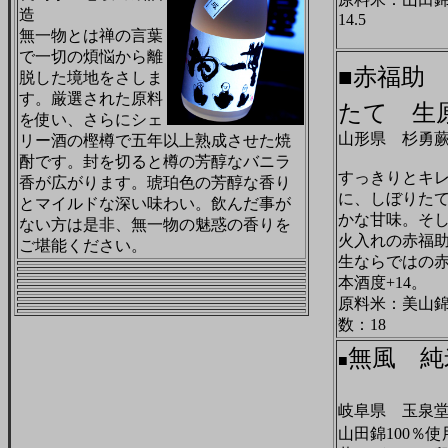
造
14.5
無一物とは禅の言葉
で一切の煩悩から離
■赤福助
脱した境地をさしま
す。厳選された原料
たて 生
を使い、さらにシェ
山形県 杉勇
リー酒の樫樽で五年以上熟成させた焼
酎です。封を切ると樽の芳醇なバニラ
すっきりとキ
香が広がります。琥珀色の芳醇な香り
に、しぼりた
とマイルドな深い味わい。飲んだ事が
かな甘味。そ
ない方は是非、無一物の魅惑の香りを
火入れの赤福
ご堪能ください。
生ならではの
本酒度+14。
原料米：美山錦
数：18
無風 純
■
岐阜県 
山田錦100％