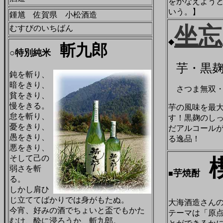
をかなえよう
いう。】
鍾馗 佐賀県 小松酒造
坐忘
むすびのいちばん
◆
斬九郎
○特別純米
芋・黒
鈍を斬り、
暗をきり、
さつま無双・
貧をきり、
慢をきる。
芋の風味を最
怠を斬り、
す！黒麹のしっ
憂をきり、
だアルコール
愚をきり、
る逸品！
悪をきり、
そして己の
弱さを斬
芋焼酎
■
る。
しかし肩ひ
じ立ててばかりでは身がもたぬ。
大海酒造さん
今宵、好みの酒でちょいと盃でもかた
テーマは「原
むけ、酔に浸ろうか、斬九郎。