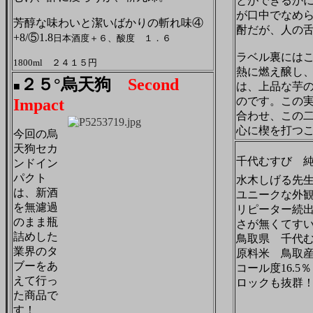
とができるか
が口中でなめ
芳醇な味わいと潔いばかりの斬れ味④
酎だが、人の
+8/⑤1.8
日本酒度＋６、酸度 １．６
ラベル裏には
1800ml ２４１５円
熱に燃え醸し
２５°烏天狗
Second
■
は、上品な芋
のです。この
Impact
合わせ、この
心に楔を打つ
今回の烏
天狗セカ
千代むすび 
ンドイン
パクト
水木しげる先
は、新酒
ユニークな外
を無濾過
リピーター続
のまま瓶
さが無くてす
詰めした
鳥取県 千代
業界のタ
原料米 鳥取産
ブーをあ
コール度16.5％
えて行っ
ロックも抜群
た商品で
す！