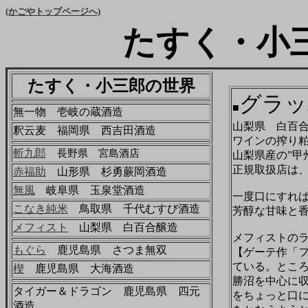
(かごやトップページへ)
たすく・小
たすく・小三郎の世界
グラッ
■
無一物 壱岐の蔵酒造
山梨県 白百
釈云麦 福岡県 西吉田酒造
ワインの搾り
斬九郎
長野県 宮島酒店
山梨県産の”甲
正規取扱店は
赤福助
山形県 杉勇蕨岡酒造
無風
岐阜県 玉泉堂酒造
一度口にすれ
こなき純米
鳥取県 千代むすび酒造
芳醇な甘味と
メフィスト
山梨県 白百合醸造
メフィストの
もぐら
鹿児島県 さつま無双
【ゲーテ作「
ている。とこ
楔
鹿児島県 大海酒造
勝沼を中心に
タイガー＆ドラゴン 鹿児島県 四元
をちょっと口
酒造