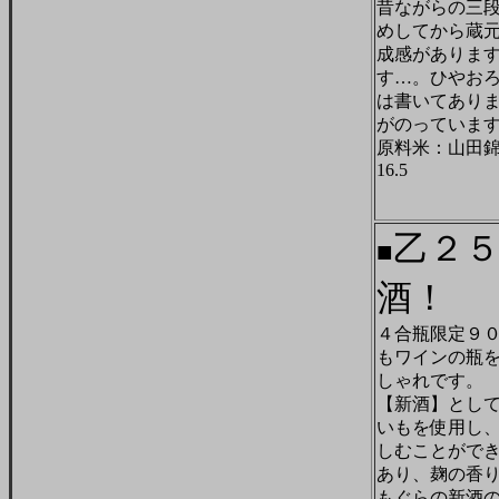
昔ながらの三
めしてから蔵
成感がありま
す…。ひやお
は書いてあり
がのっています
原料米：山田錦
16.5
乙２５
■
酒！
４合瓶限定９
もワインの瓶
しゃれです。
【新酒】とし
いもを使用し
しむことがで
あり、麹の香
もぐらの新酒