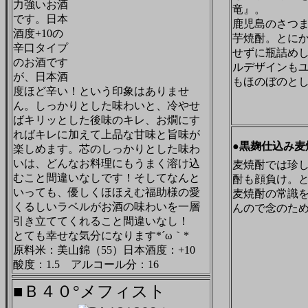
力強いお酒
竜』。
です。日本
鹿児島のさつ
酒度+10の
芋焼酎。とに
辛口タイプ
せずに瓶詰めし
のお酒です
ルデザインも
が、日本酒
もほのぼのと
度ほど辛い！という印象はありませ
ん。しっかりとした味わいと、冷やせ
ばキリッとした後味のキレ、お燗にす
ればキレに加えて上品な甘味と旨味が
●黒麹仕込み麦
楽しめます。芯のしっかりとした味わ
いは、どんなお料理にもうまく溶け込
麦焼酎では珍
むこと間違いなしです！そしてなんと
酎も顔負け。
いっても、優しくほほえむ福助様の愛
麦焼酎の常識
くるしいラベルがお酒の味わいを一層
んので念のた
引き立ててくれること間違いなし！
とても幸せな気分になります*´ω｀*
原料米：美山錦（55）日本酒度：+10
酸度：1.5 アルコール分：16
■Ｂ４０°メフィスト