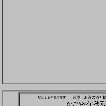
「籠屋」浪漫
明治３５年籠屋商店
かごや(有)秋