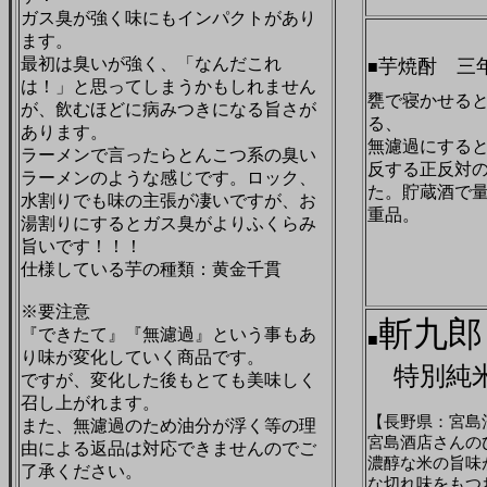
ガス臭が強く味にもインパクトがあり
ます。
最初は臭いが強く、「なんだこれ
芋焼酎 三
■
は！」と思ってしまうかもしれません
甕で寝かせる
が、飲むほどに病みつきになる旨さが
る、
あります。
無濾過にする
ラーメンで言ったらとんこつ系の臭い
反する正反対
ラーメンのような感じです。ロック、
た。貯蔵酒で
水割りでも味の主張が凄いですが、お
重品。
湯割りにするとガス臭がよりふくらみ
旨いです！！！
仕様している芋の種類：黄金千貫
※要注意
斬九郎
『できたて』『無濾過』という事もあ
■
り味が変化していく商品です。
特別純米
ですが、変化した後もとても美味しく
召し上がれます。
【長野県：宮島
また、無濾過のため油分が浮く等の理
宮島酒店さんの
由による返品は対応できませんのでご
濃醇な米の旨味
了承ください。
な切れ味をもつ