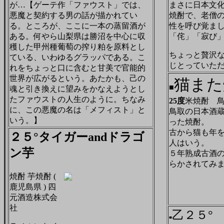
が…【ゲーテ作「ファウスト」では、
まさに日本文
悪魔と契約する男の話が描かれてい
焼酎で、老僧
る。ところが、ここに一本の蒸留酒が
性を呼び覚ま
ある。何やら山梨県は勝沼を中心に収
「侘」「寂び
穫した甲州種葡萄の搾り粕を原料とし
ちょっと贅沢
ている、いわゆるグラッパである。こ
じとっていた
れをちょっと口に含むと甘美で官能的
世界が広がるという。あたかも、己の
猫また
■
魂と引き換えに望みをかなえようとし
たファウストの人生のように。ちなみ
25度
米焼酎 鳥
に、この悪魔の名は「メフィスト」と
鳥取の日本酒
いう。】
った焼酎。
古から猫も年
２５°タイガーandドラゴ
人はいう。
ン芋
５年熟成古酒
らかされてみ
焼酎 芋焼酎
(
鹿児島県 )
四
元酒造株式会
社
乙２５
■