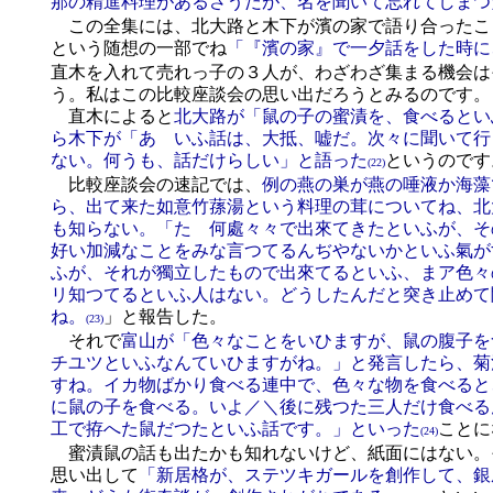
那の精進料理があるさうだが、名を聞いて忘れてしまつ
この全集には、北大路と木下が濱の家で語り合ったこ
という随想の一部でね
「『濱の家』で一夕話をした時に
直木を入れて売れっ子の３人が、わざわざ集まる機会は
う。私はこの比較座談会の思い出だろうとみるのです。
直木によると
北大路が「鼠の子の蜜漬を、食べるとい
ら木下が「あゝいふ話は、大抵、嘘だ。次々に聞いて行
ない。何うも、話だけらしい」と語った
というのです
(22)
比較座談会の速記では、
例の燕の巣が燕の唾液か海藻
ら、出て来た如意竹蓀湯という料理の茸についてね、北
も知らない。「たゞ何處々々で出來てきたといふが、そ
好い加減なことをみな言つてるんぢやないかといふ氣が
ふが、それが獨立したもので出來てるといふ、まア色々
リ知つてるといふ人はない。どうしたんだと突き止めて
ね。
」と報告した。
(23)
それで
富山が「色々なことをいひますが、鼠の腹子を
チユツといふなんていひますがね。」と発言したら、菊
すね。イカ物ばかり食べる連中で、色々な物を食べると
に鼠の子を食べる。いよ／＼後に残つた三人だけ食べる
工で拵へた鼠だつたといふ話です。」といった
ことに
(24)
蜜漬鼠の話も出たかも知れないけど、紙面にはない。
思い出して
「新居格が、ステツキガールを創作して、銀