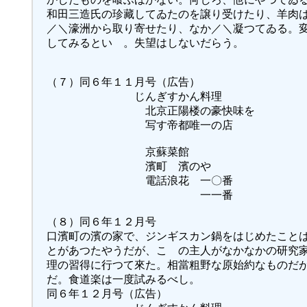
和田三造氏の珍藏してゐたのを譲り受けたり、羊肉
／＼濠洲から取り寄せたり、なか／＼凝つてゐる。
してみるといゝ。失望はしないだらう。
（７）同６年１１月号（広告）
じんぎすかん料理
北京正陽楼の豪快味を
写す帝都唯一の店
京蘇菜館
濱町 濱のや
電話浪花 一〇番
一一番
（８）同６年１２月号
口濱町の濱の家で、ジンギスカン鍋をはじめたこと
とがあつたやうだが、こゝの主人がなかなかの研究
理の習得に行つて來た。相當粗野な原始約なものだ
だ。食道楽は一度試みるべし。
同６年１２月号（広告）