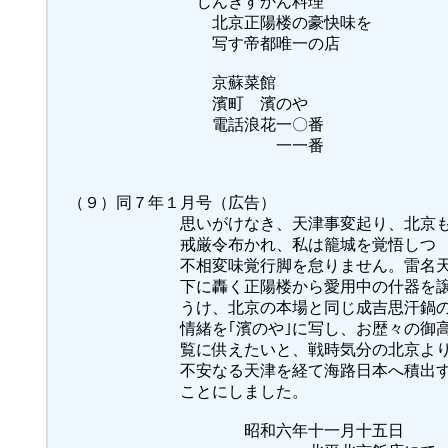
じんぎすかん料理
北京正陽楼の豪快味を
写す帝都唯一の店
京蘇菜館
濱町 濱のや
電話浪花一〇番
一一番
（９）同７年１月号（広告）
思いがけなき、天津事変起り、北京
戒厳令布かれ、私は籠城を覚悟しつ
不相変味覚行脚を怠りません。雷名
下に轟く正陽楼から愛用中の什器を
うけ、北京の本場と同じ成吉思汗鍋
情緒を｢濱のや｣に写し、お歴々の御
覧に供えたいと、戦時気分の北京よ
不安なる天津を経て海路日本へ積出
ことにしました。
昭和六年十一月十五日