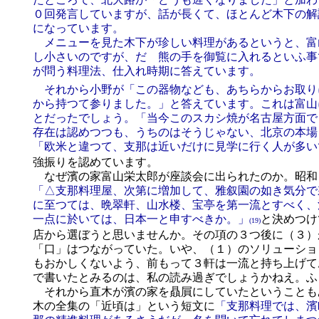
０回発言していますが、話が長くて、ほとんど木下の解
になっています。
メニューを見た木下が珍しい料理があるというと、富
し小さいのですが、だゞ熊の手を御覧に入れるといふ事
が問う料理法、仕入れ時期に答えています。
それから小野が「この器物なども、あちらからお取り
から持つて参りました。」と答えています。これは富山
とだったでしょう。「当今このスカシ焼が名古屋方面で
存在は認めつつも、うちのはそうじゃない、北京の本場
「欧米と違つて、支那は近いだけに見学に行く人が多い
強振りを認めています。
なぜ濱の家富山栄太郎が座談会に出られたのか。昭和
「△支那料理屋、次第に増加して、雅叙園の如き気分で
に至つては、晩翠軒、山水楼、宝亭を第一流とすべく、
一点に於いては、日本一と申すべきか。」
と決めつけ
(19)
店から選ぼうと思いませんか。その項の３つ後に（３）
「口」はつながっていた。いや、（１）のソリューショ
もおかしくないよう、前もって３軒は一流と持ち上げて
で書いたとみるのは、私の読み過ぎでしょうかねえ。ふ
それから直木が濱の家を贔屓にしていたということも
木の全集の「近頃は」という短文に
「支那料理では、濱