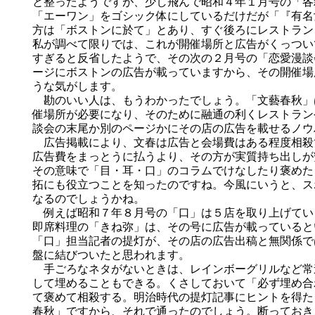
と整ったようですが、少し飛んで昭和４年１月号の「各
「エーワン」をゴシック体にしているだけだが「『有名
方は「ボストンに於て」とあり、すぐ後ろにレストラン
私が調べて限りでは、これが開催場所と広告がくっつい
すぎると反省したようで、その次の２月号の「恋愛漫談
ージにボストンの広告が載っていますから、その開催場
うな気がします。
勘のいい人は、もうわかったでしょう。「文藝春秋」
催場所が必要になり、そのために融通の利くレストラン
談会の末尾か別のページかにその店の広告を載せるノウ
広告掲載により、文春は広告と会場費はある程度相殺
広告費をまっとうに払うより、その方が実質持ち出しが
その意味で「目・耳・口」のコラムでけなしたり褒めた
拓にも役立つことを知ったのですね。今風にいうと、ス
なるのでしょうかね。
例えば昭和７年８月号の「口」は５店を取り上げてい
即席料理の「きね弥」は、その号に広告が載っていると
「口」担当記者の提灯が、その店の広告出稿と無関係で
盤に結びついたと思われます。
手ごろなネタがないときは、レインボーグリルなど常
して埋めることもできる。くさしておいて「必ず埋め合
て褒めて相殺する。明治時代の提灯記事にヒントを得た
春秋」ですから、それで通ったのでしょう。断っておき