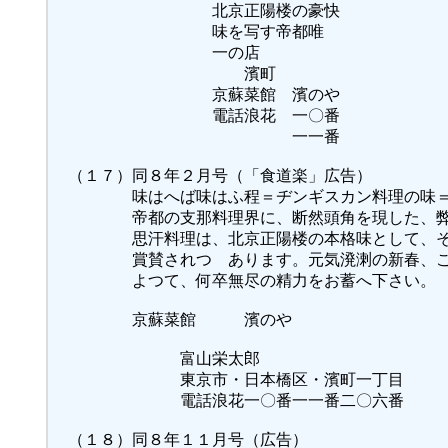
北京正陽楼の豪快
味を写す帝都唯
一の店
濱町
京蘇菜館 濱のや
電話浪花 一〇番
一一番
（１７）同８年２月号（「食道楽」広告）
味はへば味はふ程＝ヂンギスカン料理の味
帝都の支那料理界に、断然頭角を現した、弊
思汗料理は、北京正陽楼の本格味として、そ
賞賛されつゝあります。元気溌溂の新春、こ
よつて、何卒無尽の精力をお蓄へ下さい。
京蘇菜館 濱のや
富山栄太郎
東京市・日本橋区・濱町一丁目
電話浪花一〇番一一番二〇六番
（１８）同８年１１月号（広告）