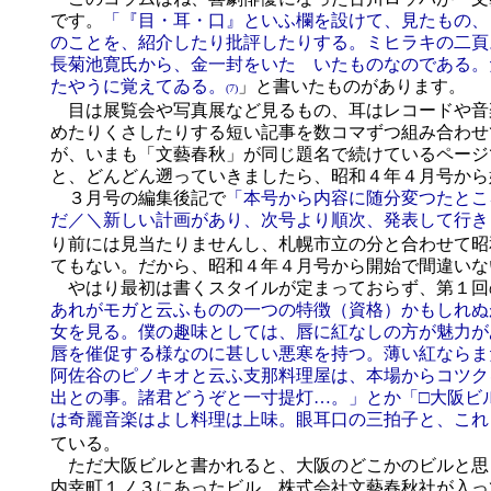
です。
「『目・耳・口』といふ欄を設けて、見たもの、
のことを、紹介したり批評したりする。ミヒラキの二頁
長菊池寛氏から、金一封をいたゞいたものなのである。
たやうに覚えてゐる。
」と書いたものがあります。
(7)
目は展覧会や写真展など見るもの、耳はレコードや音
めたりくさしたりする短い記事を数コマずつ組み合わせ
が、いまも「文藝春秋」が同じ題名で続けているページ
と、どんどん遡っていきましたら、昭和４年４月号から
３月号の編集後記で
「本号から内容に随分変つたとこ
だ／＼新しい計画があり、次号より順次、発表して行き
り前には見当たりませんし、札幌市立の分と合わせて昭
てもない。だから、昭和４年４月号から開始で間違いな
やはり最初は書くスタイルが定まっておらず、第１回
あれがモガと云ふものの一つの特徴（資格）かもしれぬ
女を見る。僕の趣味としては、唇に紅なしの方が魅力が
唇を催促する様なのに甚しい悪寒を持つ。薄い紅ならま
阿佐谷のピノキオと云ふ支那料理屋は、本場からコツク
出との事。諸君どうぞと一寸提灯…。」とか「□大阪ビ
は奇麗音楽はよし料理は上味。眼耳口の三拍子と、これ
ている。
ただ大阪ビルと書かれると、大阪のどこかのビルと思
内幸町１ノ３にあったビル、株式会社文藝春秋社が入っ