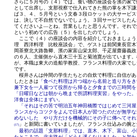
さらに５月号の（４）では、食い物の座談会を濱の家で
として出席し、支那視察で仕入れてきた熊の掌を木下謙
ば３、４、５月号という文春３段ロケットの大サービス
は、決して不自然でないでしょう。３回サービスしたん
てくださいよ―とね、営業もしたと思うんです。それで
という初めての広告（５）を出したのでしょう。
ここで（４）の座談会の内容を紹介しておきましょう
理 西洋料理 比較座談会」で、ゲストは前関東長官木
岡茶寮北大路魯卿、濱の家富山栄太郎、千疋屋齋藤義政
の６人、主催側から直木三十五と菊池寛が出ています。
が、本職は東大の造船学教授、フランス料理の大家でし
です。
桜井さんは仲間の学生たちとの自炊で料理に自信があ
したときは
「食ベた料理は片つ端から名前と造り方をき
兼下女を一人雇つて役所から帰ると夕食までの三時間を
「日曜日などは朝から晩まで所謂料理実習」をやった。
洋食は全体にまずい。
「それはその筈で明治五年神田橋際ではじめて三河屋
ランスからコツクをよんで日本人が習つたのだが無学な
めないしたゞやり方だけを機械的にその子に傳へてそれ
」と新聞に書いていましたが、フランス仕込みの腕と
(17)
最初の話題「支那料理」では、直木、木下、富山、小
たところで、北大路が「どうも遅くなりました」と加わ