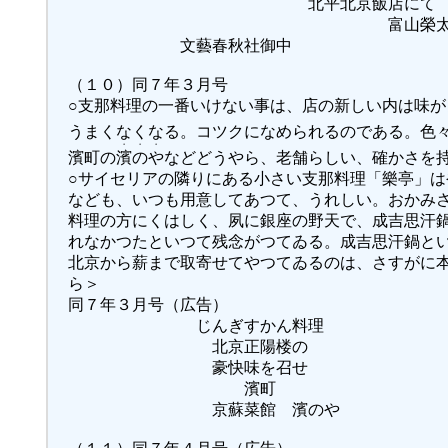
北平北京飯店にて
富山榮太
文藝春秋社御中
（１０）同７年３月号
○支那料理の一番いけない事は、店の新しい内は味
うまくなくなる。コツクになめられるのである。色
・・・
濱町の
濱のや
などどうやら、老舗らしい、確かさを
○サイセリアの隣りにある小さい支那料理「樂亭」
なども、いつも用意してあつて、うれしい。おかみ
料理の方にくはしく、夙に銀座の野天で、成吉思汗
れなかつたといつて残念がつてゐる。成吉思汗鍋と
北京から薪まで取寄せてやつてゐるのは、さすがに
ら＞
同７年３月号（広告）
じんぎすかん料理
北京正陽楼の
豪快味を召せ
濱町
京蘇菜館 濱のや