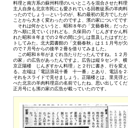
料理と南方系の蘇州料理のいいところを混合させた料理
主人自身も北京市民にも愛されている回教徒系の羊肉料
ったのでしょう―というのが、私の最初の見方でしたが
ことから大きく変わったのですよ、濱の家についてで
それは何かというと、昭和８年の「文藝春秋」だった
方へ順に見ていくけれども、久保田の「じんぎすかん料
れた昭和８年までの２年の間に少しは普及したはずだと
トしてみた。北大図書館の「文藝春秋」は１１月号が欠
ので７月号からの後半２冊を借りてみました。
この昭和８年がまぐれ当たりだったんですね。１２月
の家」の広告があったんですよ。広告は縦９センチ、横
京正陽楼 じんぎすかん料理」と２行に書き、行を変え
る。左端は「電話浪花十番 十一番」とあり、電話を２
それをスライドで見せましょう。正陽楼とは、里見弴と
べた北京の羊肉料理店の名前でしたね、思い出してくだ
正月号にも濱の家の広告が載っていたのです。