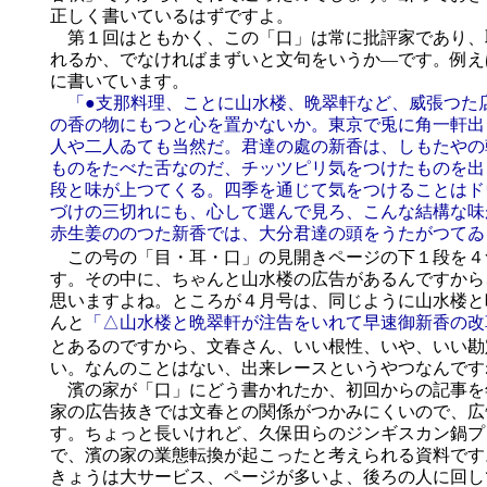
正しく書いているはずですよ。
第１回はともかく、この「口」は常に批評家であり、
れるか、でなければまずいと文句をいうか―です。例え
に書いています。
「●支那料理、ことに山水楼、晩翠軒など、威張つた
の香の物にもつと心を置かないか。東京で兎に角一軒出
人や二人ゐても当然だ。君達の處の新香は、しもたやの
ものをたべた舌なのだ、チッツピリ気をつけたものを出
段と味が上つてくる。四季を通じて気をつけることはド
づけの三切れにも、心して選んで見ろ、こんな結構な味
赤生姜ののつた新香では、大分君達の頭をうたがつてゐ
この号の「目・耳・口」の見開きページの下１段を４
す。その中に、ちゃんと山水楼の広告があるんですから
思いますよね。ところが４月号は、同じように山水楼と
んと
「△山水楼と晩翠軒が注告をいれて早速御新香の改
とあるのですから、文春さん、いい根性、いや、いい勘
い。なんのことはない、出来レースというやつなんです
濱の家が「口」にどう書かれたか、初回からの記事を
家の広告抜きでは文春との関係がつかみにくいので、広
す。ちょっと長いけれど、久保田らのジンギスカン鍋プ
で、濱の家の業態転換が起こったと考えられる資料です
きょうは大サービス、ページが多いよ、後ろの人に回し