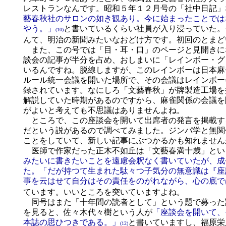
レストランなんです。昭和５年１２月号の「社中日記」
藝春秋社のサロンの如き観あり。今に始まったことでは
やう。」
と書いているくらい社員が入り浸っていた。
(10)
んて、明治の新聞みたいなおどけ方です。初回のとま
また、この号では「目・耳・口」のページと見開きに
談会の記事が半分を占め、おしまいに「レインボー・グ
いるんですね。脱線しますが、このレインボーは日本麻
ルール統一会議を開いた場所で、その会議はレインボー
録されています。なにしろ「文藝春秋」が牌製造工場を
解説していた時期があるのですから、麻雀関係の会議を
がよいと考えても不思議はありませんよね。
ところで、この座談会を開いて出席者の発言を掲載す
だという説があるので調べてみました。ジンパ学と無関
ことをしていて、新しい記事にぶつかるかも知れません
医師で作家だった正木不如丘は「文藝春満十歳」とい
みたいに書きたいことを遠慮会釈なく書いていたが、成
た。「だが持つて生まれた駄々つ子気分の無意識は『座
事を云はせて自分はその責任をのがれながら、心の底で
ています。いいところを突いていますよね。
同号はまた「十年間の読者として」という題で募った
を見ると、佐々木代々樹という人が
「座談会を開いて、
本誌の思ひつきである。」
と書いていますし、福原栄
(12)