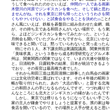
うして食べられたのかといえば
、仲間の一人である画家
木曽川の河原でジンギスカンを食べた。そして鍋と思わ
ませんがね。それを東京に持ち帰ったといううわさを聞
くちやァいけない」と試食会をやることを決めた
こと
(2)
さん風にいえば、鉄板を碁盤目に組み合わせた金網、鐵
が、その持ち主である和田さんがいない場所で、もう衆
ら、よほどジンギスカンを食べてみたかった。というよ
月例会も開いていたグルメたちですから、北京にいかな
味できると聞いては、黙っていられないと突っ走ったん
特にその１人、木下謙次郎は衆議院議員、関東州長官
「美味求真」という３巻から成る料理研究などグルメ本
州は、関東関西の関東ではなくて、いまの大連や旅順を
と。日清戦争、日露戦争の結果、日本が統治できるよう
でおり、その長官は最高権力者でした。
それから和田三造は黒田清輝に師事した白馬会の画家
には文化功労者に選ばれています。その４年後の昭和３
帳が取り付けられた。あの「大志の誓い」と題する北海
この和田さんの手になるものなんですぞ。つづれ織りで
んなところにも北大とジンギスカンの縁があったんです
しかし、東京では煙りもうもうになってもいい手ごろ
家の主人が鎌倉でやりましょうと提案する。濱の家は毎
食店を開いているので、その場所と人手が使えると思い