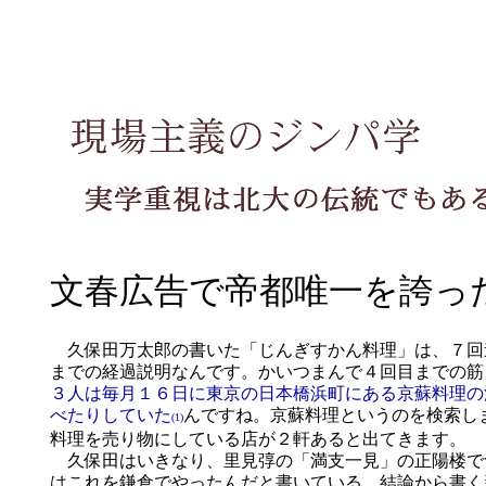
文春広告で帝都唯一を誇っ
久保田万太郎の書いた「じんぎすかん料理」は、７回
までの経過説明なんです。かいつまんで４回目までの筋
３人は毎月１６日に東京の日本橋浜町にある京蘇料理の
べたりしていた
んですね。京蘇料理というのを検索し
(1)
料理を売り物にしている店が２軒あると出てきます。
久保田はいきなり、里見弴の「満支一見」の正陽楼で
はこれを鎌倉でやったんだと書いている。結論から書く