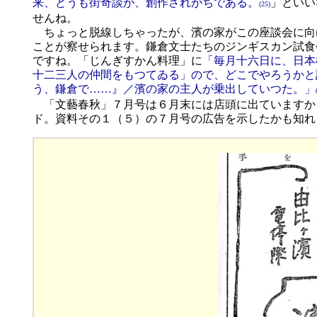
来、どうも街奇談が、創作されがちである。
」といい
(25)
せんね。
ちょっと脱線しちゃったが、濱の家がこの座談会に向
ことが察せられます。鎌倉文士たちのジンギスカン試食
ですね。「じんぎすかん料理」に
「毎月十六日に、日本
十二三人の仲間をもつてゐる」ので、どこでやろうかと
う、鎌倉で……』／濱の家の主人が乗出していつた。」
「文藝春秋」７月号は６月末には店頭に出ていますか
ド。資料その１（５）の７月号の広告を示したかも知れ