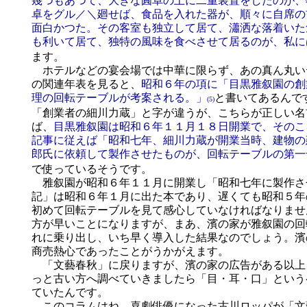
幾つもあつて、大きな圓卓の上に二重装置をしたのが、
卓をグル／＼廻せば、食品を入れた器が、順々に自席の
面白かつた。その客室も独立して居て、瀟洒な落着いた
も利いて居て、独特の風味を食べさせて居るのが、私に
ます。
ホテルなどの宴会場では中華に限らず、あの真ん丸い
の関連年表を見ると、
昭和６年の項に「目黒雅叙園の創
理の回転テーブルが考案される。」
と書いてあるんで
(5)
「創業者の細川力蔵」と字が違うが、こちらが正しい
ば、
目黒雅叙園は昭和６年１１月１８日開業で、そのこ
記事に従えば「昭和七年、細川力蔵が開業当時、建物の
郎氏に依頼して製作させたものが、回転テーブルの第一
で使っているそうです。
雅叙園が昭和６年１１月に開業し「昭和七年に製作さ
記」は昭和６年１月に出た本であり、遅くても昭和５年
初めて回転テーブルを見て感心していなければなりませ
方が早いことになりますが、まあ、濱の家が雅叙園の回
れに乗り出し、いち早く導入した結果なのでしょう。濱
商売熱心であったことがうかがえます。
「文藝春秋」に戻りますが、濱の家の広告がある以上
っと古い方へ調べていきましたら「目・耳・口」という
ていたんです。
このコラムはね、喜劇俳優になった古川ロッパが「文