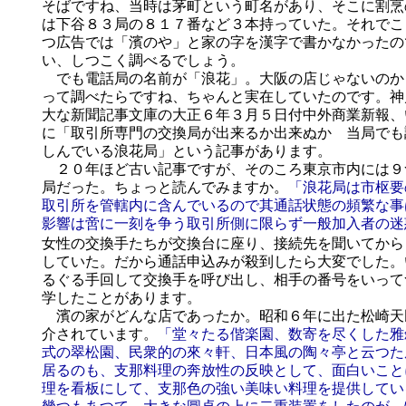
そばですね、当時は茅町という町名があり、そこに割烹
は下谷８３局の８１７番など３本持っていた。それでこ
つ広告では「濱のや」と家の字を漢字で書かなかったの
い、しつこく調べるでしょう。
でも電話局の名前が「浪花」。大阪の店じゃないのか
って調べたらですね、ちゃんと実在していたのです。神
大な新聞記事文庫の大正６年３月５日付中外商業新報、
に「取引所専門の交換局が出来るか出来ぬか 当局でも
しんでいる浪花局」という記事があります。
２０年ほど古い記事ですが、そのころ東京市内には９
局だった。ちょっと読んでみますか。
「浪花局は市枢要
取引所を管轄内に含んでいるので其通話状態の頻繁な事
影響は啻に一刻を争う取引所側に限らず一般加入者の迷
女性の交換手たちが交換台に座り、接続先を聞いてから
していた。だから通話申込みが殺到したら大変でした。
るぐる手回して交換手を呼び出し、相手の番号をいって
学したことがあります。
濱の家がどんな店であったか。昭和６年に出た松崎天
介されています。
「堂々たる偕楽園、数寄を尽くした雅
式の翠松園、民衆的の來々軒、日本風の陶々亭と云つた
居るのも、支那料理の奔放性の反映として、面白いこと
理を看板にして、支那色の強い美味い料理を提供してい