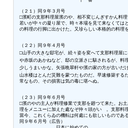
（２１）同９年３月号
□濱町の支那料理屋濱のや、相不変じんぎすかん料
若いが中々の凝り屋で、時々本場を見て来なくては
の料理の行脚に出かけた。又珍らしい本格的の料理
（２２）同９年４月号
□山手の大きな邸宅が、続々姿を変へて支那料理屋に
・・・
や赤坂の
あかね
など、邸の立派さに駭されるが、料
・・・
・・・
少しうまいかな。矢張
晩翠軒
や
濱の家
の方が古いだ
・・・
山水楼
はとんだ災難を蒙つたものだ。早速修築する
常なもの、その損害は気の毒に堪へぬ。
（２３）同９年６月号
□濱のやの主人が料理修業で支那を廻つて来た。お
理をメニユーに加えた處なぞ仲々頭がいゝ。支那料
當今、これくらゐの機転は何處にも欲しいものであ
同９年６月号（広告）
日本に始めての