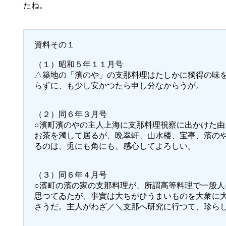
たね。
資料その１
（１）昭和５年１１月号
△築地の「濱のや」の支那料理はたしかに獨得の味
らずに、も少し安かつたら申し分なからうが。
（２）同６年３月号
○濱町濱のやの主人上海に支那料理視察に出かけた
お茶を濁して居るが、晩翠軒、山水楼、宝亭、濱の
るのは、兎にも角にも、感心してよろしい。
（３）同６年４月号
○濱町の濱の家の支那料理が、所謂高等料理で一般
思つてゐたが、事實は大ちがひうまいものを大衆に
さうだ。主人がわざ／＼支那へ研究に行つて、珍ら