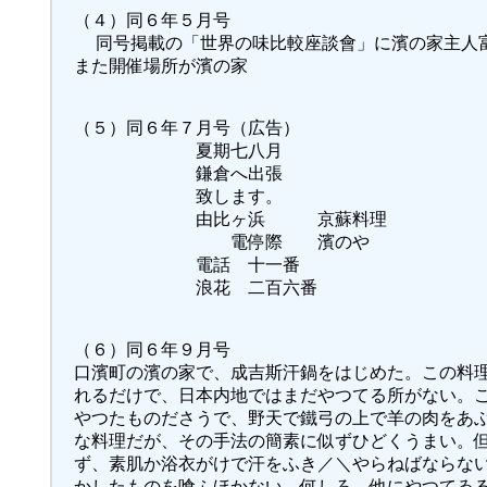
（４）同６年５月号
同号掲載の「世界の味比較座談會」に濱の家主人
また開催場所が濱の家
（５）同６年７月号（広告）
夏期七八月
鎌倉へ出張
致します。
由比ヶ浜 京蘇料理
電停際 濱のや
電話 十一番
浪花 二百六番
（６）同６年９月号
口濱町の濱の家で、成吉斯汗鍋をはじめた。この料
れるだけで、日本内地ではまだやつてる所がない。
やつたものださうで、野天で鐵弓の上で羊の肉をあ
な料理だが、その手法の簡素に似ずひどくうまい。
ず、素肌か浴衣がけで汗をふき／＼やらねばならな
かしたものを喰ふほかない。何しろ、他にやつてゐ