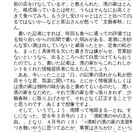
前の店をけなしているぞ」と教えられた。濱の家はとん
た。格式張っているとは何だ、うちはそんなにお高くと
きて食べてみろ。もう少し安けりゃとはどこと比べての
るではないか―などと富山さんが怒って「文藝春秋」に
ん。
書いた記者にすれば、何回も食べに通っての評価では
る知り合いからの伝聞で書いた弱みがある。老酒に氷砂
んな安い酒は出していないと威張ったとか、定食の松が
も、まったく具体性を欠いた書き方は嫌がらせ、営業妨
ないというなら、出るところへ出て白黒つけてもらおう
たのでしょう。書いた記者は、濱の家からこれこれしか
ントをくれた情報提供者に伝えたんでしょう。
ああ、今いったことは「口」の記事の流れから私が想
目そうな君、気楽に聞いてね。とにかく情報源もしくは
は濱の家は独特の味があると褒めてもいるのだし、悪い
濱の家をなだめた。それで濱の家も突っ張りきれず、少
藝春秋」に取り上げさせて、それとなく訂正することで
と思うのです。あくまで想像ですよ。
そして、いうでしょう、雨降って地固まる―とね。す
しになった。翌６年３月号の（２）「濱町濱のやの主人
由。」となり、４月号の（３）「○濱町の濱の家の支那
つき難いやうに思つてゐたが、事實は大ちがひ」という