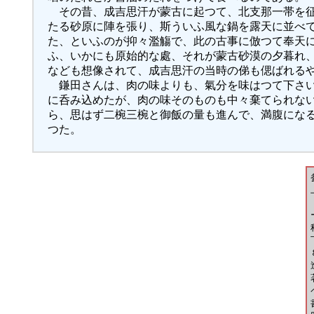
その昔、成吉思汗が蒙古に起つて、北支那一帯を征
たる砂原に陣を張り、斯ういふ風な鍋を露天に並べ
た、といふのが抑々濫觴で、此の古事に倣つて奉天
ふ、いかにも原始的な處、それが蒙古砂漠の夕暮れ
なども想像されて、成吉思汗の当時の俤も偲ばれる
鎌田さんは、肉の味よりも、氣分を味はつて下さい
に呑み込めたが、肉の味そのものも中々棄てられな
ら、思はず二椀三椀と御飯の量も進んで、満腹にな
つた。