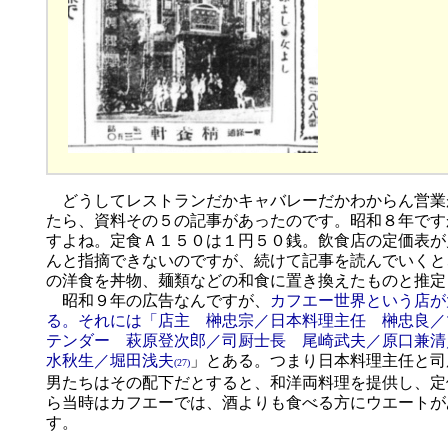
どうしてレストランだかキャバレーだかわからん営業
たら、資料その５の記事があったのです。昭和８年です
すよね。定食Ａ１５０は１円５０銭。飲食店の定価表が
んと指摘できないのですが、続けて記事を読んでいくと
の洋食を丼物、麺類などの和食に置き換えたものと推定
昭和９年の広告なんですが、
カフエー世界という店が
る。それには「店主 榊忠宗／日本料理主任 榊忠良／
テンダー 萩原登次郎／司厨士長 尾崎武夫／原口兼清
水秋生／堀田浅夫
」とある。つまり日本料理主任と司
(27)
男たちはその配下だとすると、和洋両料理を提供し、定
ら当時はカフエーでは、酒よりも食べる方にウエートが
す。