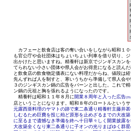
カフェーと飲食店は客の奪い合いをしながら昭和１０
も官公庁や会社団体はちょいちょい列車を借り切り、ジ
出かけたと思いますね。精養軒は新京でジンギスカンを
てられない小さい団体や県人会がお得意になると読んだ
と飲食店の飲食物定価表にない料理だからね、値段は経
先んずれば人を制すと、寒いうちから準備して県人会や
３のジンギスカン鍋の広告をバーンと出した。これで精
ン鍋の元祖と胸を張れるようになったのです。
精養軒は昭和１１年８月に
開業８周年と入った広告
(29)
店ということになります。昭和８年のロートルというサ
元露西亜料理のヤマトの跡で東二条通り精養軒主藤井甚
しむるため巨費を投じ殆ど原形を止めざるまでの大改築
に至るまで遺憾なき準備を終へ十日華々しく開業披露を
大改築全くなり東二条通りに子オンの光りまばゆく群星