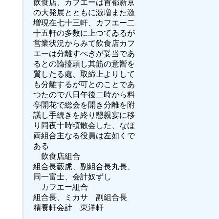
飲食店、カフエーは首都新京
の大発展とともに激増また激
増現在七十三軒、カフエー二
十五軒の多数に上つてゐるが
営業状況からみて飲食店カフ
エーは分離すべきが妥当であ
るとの論擡頭し其筋の意嚮を
質したる處、取締上よりして
も分離するが可とのことであ
つたので八日午後二時から料
亭開花で総会を開き分離を附
議し手続きを終り懇親宴に移
り同夜十時頃散会した、なほ
両組合主なる役員は左如くで
ある
飲食店組合
組合長藪虎、副組合長丸長、
同一富士、会計奴ずし
カフエー組合
組合長、ミカサ 副組合長
精養軒会計 東洋軒