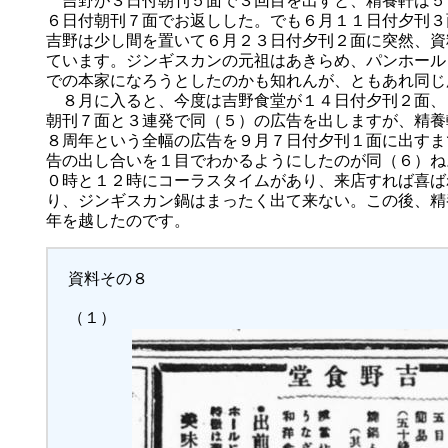
吉野が３日付朝刊５面で３回目を出すと、精養軒は５
６日付朝刊７面でお返しした。でも６月１１日付夕刊３
吉野は少し間を置いて６月２３日付夕刊２面に突然、資
ています。ジンギスカンの元祖はあきらめ、パンホール
での本家になろうとしたのかも知れんが、ともあれ同じ
８月に入ると、今度は吉野食堂が１４日付夕刊２面、
朝刊７面と３連発で同（５）の広告を出しますが、精養
８周年という全幅の広告を９月７日付夕刊１面に出すま
告の出し合いを１目でわかるようにしたのが同（６）ね
０時と１２時にコーラスタイムがあり、来店すれば喜ば
り、ジンギスカン鍋はまったく出て来ない。この後、精
年を越したのです。
資料その８
（１）