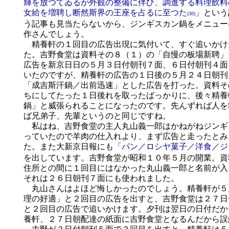
輝を放つてゐるが外観の整備に伴ひ、調進する料理飲料
女給を増聘し断然斯界の王座を占るに至つた
」という
(30)
う記事も見当たらないから、ジンギスカン鍋をメニュー
作さんでしょう。
精養軒の１回目の広告出現に気付いて、すぐ追いかけ
た。吉野食堂は資料その８（１）の「自慢の板場新聘」
広告を新京日日の５月３日付朝刊７面、６日付朝刊４面
いたのですが、精養軒の広告の１日後の５月２４日朝刊
「成吉斯汗鍋／出前迅速」とした広告を打った。資料そ
ちにしてたった１日後れを取ったばっかりに、後々精養
鍋」と威張られることになったのです。先んずれば人を
ば兄弟子、先輩というのと同じですね。
私はね、吉野食堂の主人丸山義一郎はかねがねジンギ
っていたので羊肉の仕入れより、まず広告と走ったとみ
た。また大新京日報にも
「パン／ロシヤ菓子／洋食／ジ
を出しています。吉野食堂が昭和１０年５月の開業。資
住所との間に１回目にはなかった丸山義一郎と名前が入
それは２６日朝刊７面にも使われました。
丸山さんはよほど悔しかったのでしょう。精養軒が５
理の好適」と２回目の広告を出すと、吉野食堂は２７日
と２回目の広告で追いかけます。夕刊は翌日の日付だか
養軒、２７日朝配達の紙面に吉野食堂となるんだから誤