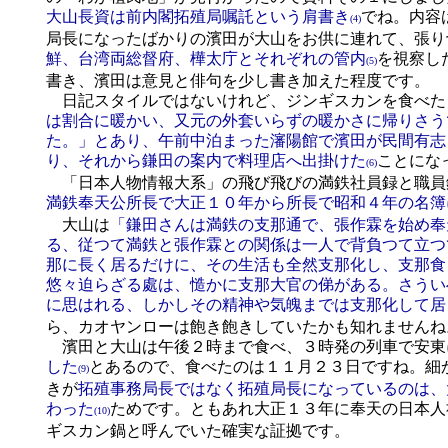
大山長資は前内閣拓殖局嘱託という肩書き
でね。内容
(4)
局長になったばかりの濱田が大山をお供に連れて、張り
鮮、台湾両総督府、樺太庁とそれぞれの管内
を視察し
(5)
書き、濱田は意見と俳句を少し書き加えた程度です。
日記スタイルではないけれど、ジンギスカンを食べた
は割合に暖かい、又元の外套いらずの暖かさに帰りさう
た。」とあり、午前中泊まった瀋陽館で濱田が民間有志
り、それから鎌田の案内で料理店へ出掛けた
ことにな
(6)
「日本人物情報大系」の飛び飛びの満鉄社員録と職員
満鉄奉天公所長で大正１０年から所長で昭和４年の名簿
大山は
「鎌田さんは満鉄の支那通で、張作霖を始め奉
る、従つて満鉄と張作霖との関係は一人で背負つて立つ
那に長く居るだけに、その生活も全然支那化し、支那食
悠々迫らざる處は、慥かに支那大官の俤がある。さうい
に思はれる、しかしその精神や気魄までは支那化して居
ら、カオヤンローは飽き飽きしていたかも知れませんね
濱田と大山は午後２時まで食べ、３時発の列車で安東
した
とあるので、食べたのは１１月２３日ですね。細
(9)
きが
拓殖事務局長ではなく拓殖局長になっているのは、
わった
ためです。ともあれ大正１３年に奉天の日本人
(10)
ギスカン鍋と呼んでいた確実な証拠です。