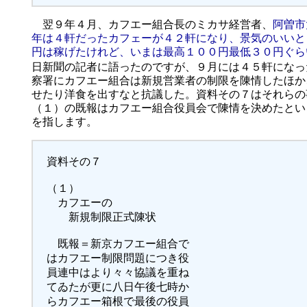
翌９年４月、カフエー組合長のミカサ経営者、
阿曽市
年は４軒だったカフェーが４２軒になり、景気のいいと
円は稼げたけれど、いまは最高１００円最低３０円ぐら
日新聞の記者に語ったのですが、９月には４５軒になっ
察署にカフエー組合は新規営業者の制限を陳情したほか
せたり洋食を出すなと抗議した。資料その７はそれらの
（１）の既報はカフエー組合役員会で陳情を決めたとい
を指します。
資料その７
（１）
カフエーの
新規制限正式陳状
既報＝新京カフエー組合で
はカフエー制限問題につき役
員連中はより々々協議を重ね
てゐたが更に八日午後七時か
らカフエー箱根で最後の役員