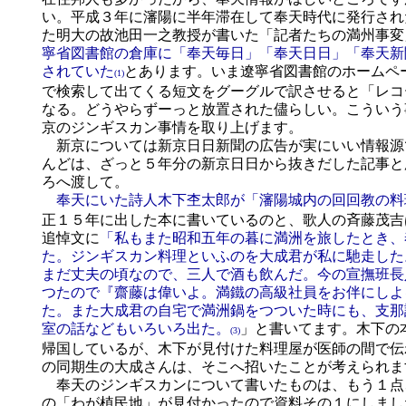
い。平成３年に瀋陽に半年滞在して奉天時代に発行され
た明大の故池田一之教授が書いた「記者たちの満州事変
寧省図書館の倉庫に「奉天毎日」「奉天日日」「奉天新
されていた
とあります。いま遼寧省図書館のホームペ
(1)
で検索して出てくる短文をグーグルで訳させると「レコ
なる。どうやらずーっと放置された儘らしい。こういう
京のジンギスカン事情を取り上げます。
新京については新京日日新聞の広告が実にいい情報源
んどは、ざっと５年分の新京日日から抜きだした記事と
ろへ渡して。
奉天にいた詩人木下杢太郎が「瀋陽城内の回回教の料
正１５年に出した本に書いているのと、歌人の斉藤茂吉
追悼文に
「私もまた昭和五年の暮に満洲を旅したとき、
た。ジンギスカン料理といふのを大成君が私に馳走した
まだ丈夫の頃なので、三人で酒も飲んだ。今の宣撫班長
つたので『齋藤は偉いよ。満鐵の高級社員をお伴にしよ
た。また大成君の自宅で満洲鍋をつついた時にも、支那
室の話などもいろいろ出た。
」と書いてます。木下の
(3)
帰国しているが、木下が見付けた料理屋が医師の間で伝
の同期生の大成さんは、そこへ招いたことが考えられま
奉天のジンギスカンについて書いたものは、もう１点
の「わが植民地」が見付かったので資料その１にしまし