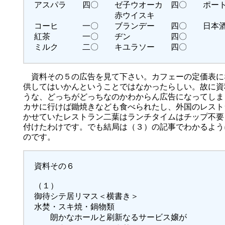
アスパラ 四〇 ゼ子ウオーカ 四〇 ポート
赤ウイスキ
コーヒ 一〇 ブランデー 四〇 日本酒
紅茶 一〇 ヂン 四〇 満洲
ミルク 二〇 キユラソー 四〇
資料その５の広告を見て下さい。カフェーの定価表に
供してはいかんということではなかったらしい。故に資
うな、どっちがどっちなのかわからん広告になってしま
カサに行けば鋤焼きなども食べられたし、外国のレスト
かせていたレストラン二葉はランチタイムはチップ不要
付けたわけです。でも結局は（３）の記事でわかるよう
のです。
資料その６
（１）
御待シテ居リマス＜横書き＞
水焚・スキ焼・鍋物類
朗かなホールと刷新なるサービス嬢が