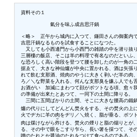
資料その１
氣分を味ふ成吉思汗鍋
＜略＞ 正午から城内に入つて、鎌田さんの御案内
吉思汗鍋なるものを試食することになつた。
又しても小西邊門から小西門の雑踏の中を潜り抜り
三層樓の飯店、そこは羊の料理で有名なのだといふ
な恐ろしく高い階段を登つて腰を卸したのが一角の
据ゑて、大きな神仙爐が中央に置かれる、酒は矢張
れて飲む支那酒、焼肉のやうに大きく剥いだ羊の肉
ろ／＼な野菜を入れる、何んな支那臭を嫌ふ人でも
お酒がいゝ加減にまわつて顔がボツトなる頃、愈々
の準備が出來たとあつて、一同下の土間に降りる。
三間に五間ばかりの土間、そこに大きな腰高の鐵鍋
爐の代りにしてどんどん焚火をする、その焚火の上
火でヂカに羊の肉をヂリ／＼焼く、脂が垂る、ボツ
や
肉は煤けながら
炸
ける、焚火の煙りと脂の烟りとが
る、その中で眼をこすり乍ら、長い箸を採つて、そ
噌のたれとか醤油のたれをつけて食べるのである。