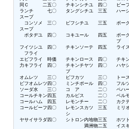
同Ｃ 二五〇 チキンシチユ 四〇 ビー
ランチ 七〇 タングシチユ 三五 ハーシ
スープ
コンソメ 三〇 ビフシチユ 三五 ポー
スープ
ポタヂユ 四〇 コキユール 四五 ポーク
プ 五
フイツシユ 四〇 チキンソーテ 四五 ライス
フライ
エビフライ 時価 チキンロース 四〇 チキン
力キフライ 四〇 チキンチヤツ 四〇 ハヤシ
プ
オムレツ 三〇 ビフカツ 三〇 トース
ビフオムレツ四〇 ミンチポール 四〇 
ソーダ水 三〇 コゝア 二〇 ペハーメ
コールチキン四五 カルピス 二〇 ベル
コールハム 四五 レモンチー 二〇 カ
コールビーフ四〇 レモンスカツ 三五 ミリオ
シ
ヤサイサラダ四〇 シトロン内地物三五 ホツト
満洲物二五 イス