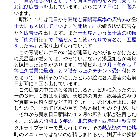
店、開店記念奉仕として７寸角４重詰めを８円で売り出
お詫び広告
を出しています。さらに
２７日には１階の
(13)
います。
昭和１１年は
元日から開場と青陽写真場の広告
が登
(15)
千太郎も入居して「いよ／＼開店」
の縦５段の広告を
(16)
たと広告
を出します。また
十五屋という菓子店の移転
(17)
る「街の日記」で「福だんごと徳いなりで有名な十五屋
をした
」と取り上げられています。
(18)
この青陽ビルに日の出湯が開業したのがきっかけだと
に風呂屋が増えては、やっていけないと湯屋組合が新規
と陳情した記事があります。青陽ビルは
２月下旬から
等恒久営業に最適」と２階から上のテナント受け付けを
たようで、資料その２にしたビルの絵に各入居者の名前
日新聞に５回も出しています。
この広告の中にある名簿によると、ビルに入ったのは
ーの３軒、１階は浪花鮨、天麩羅の国天、総菜店のみづ
写真館や歯科医院など７軒でした。このビル屋上に、後
したので、せめてビルの写真でもと探したのですが、見
それから新京日日新聞の１２月の広告で私が注目した
す。この店の
昭和１３年の「北京料理・西洋料理献立表
タルライブラリーで見られますが、その
熱菜類の中に烤
時のメニューではないのが惜しまれるが、劉店主の挨拶