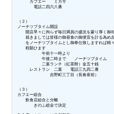
カフエー ミカサ
電話二四六八番
（２）
ノーチツプタイム開設
開店早々に拘らず毎日満員の盛況を蒙り厚く御礼
就きましては皆様の御昼食の御便宜を計る為め左
をノーチツプタイムとし御奉仕致しますれば精々
程願ひます
午前十一時より
午後二時まで ノーチツプタイム
二葉ランチ（紅茶附）金五十銭
レストラン 二葉 電話三九四二番
吉野町三丁目（長春座前）
（３）
カフエー組合
飲食店組合と分離
きのふ総会で決定