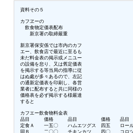
資料その５
カフヱーの
飲食物定価表配布
新京署の取締嚴重
新京署保安係では市内のカフ
エー、飲食店で最近に至るも
未だ料金表の掲示或メニユー
の設備を怠り、又は舊定価表
を掲示する等当局の指導に従
はぬ處が多々あるので、左記
の通新定価表を印刷し、各営
業者に配布すると共に同様の
価格表を必ず掲示する様嚴達
すると
カフエー飲食物料金表
品目 価格 品目 価格 品
定食Ａ 一五〇 ハムエツグス 四五 ロール
同Ｂ 二〇〇 チキンカツ 四〇 コロツ