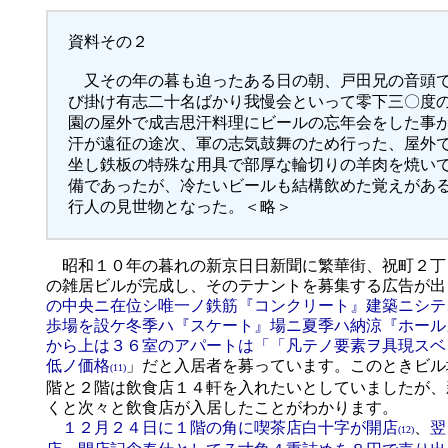
資料その２
又その年の暮も迫ったある日の朝、戸田兄の音頭で
び掛け有志二十名ばかり我慢会といって零下三〇度
園の屋外で成吉思汗料理にビールの忘年会をした事
汗が遠征の途次、軍の志気鼓舞のため行った、屋外
坐し鉄板の特殊な用具で部厚な輪切りの羊肉を焼い
備であったが、冷たいビールも結構飲めた覚えがあ
行人の見世物となった。＜略＞
昭和１０年の暮れの新京日日新聞に繁華街、祝町２丁
の雑居ビルが完成し、そのテナントを募集する広告が出
の中央ニ在位シ唯一ノ鉄筋『コンクリート』建築ニシテ
歩場を設ケ冬季ハ『スケート』場ニ夏季ハ納涼『ホール
から上は３６室のアパートは「「凡テノ要素ヲ具現スベ
低ノ価格
」だと入居者を募っています。このときビル
(11)
階と２階は飲食店１４軒を入れたいとしていましたが、
くと次々と飲食店が入居したことがわかります。
１２月２４日に１階の角に喫茶店白十字が開店
、
翌
(12)