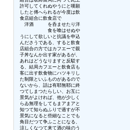
許可してくれぬやうにと嘆願
したと傅へられるが今度は飲
食店組合に飲食店で
洋酒 を呑ませたり洋
食を喰はせぬや
うにして欲しいと抗議を申込
んださうである、すると飲食
店組合の方ではカフエーで親
子丼なんか出す家があるが、
あれはどうなりますと反駁す
る、結局カフエーと飲食店も
客に出す飲食物にハツキリし
た制限といふものがあるので
ないから、話は有耶無耶に終
つてしまつたらしい、お互に
景気がよければ、他が少しく
らゐ無理をしてもまアまアと
知つて知らぬふりで過すが不
景気になると些細なことでも
角目だつて争ふことになる、
涼しくなつて来て酒の味のう