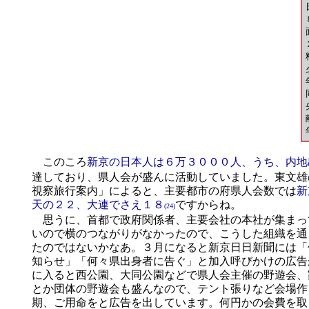
同、
このころ
新京の日本人は６万３０００人、うち、内地
達しており、県人会が盛んに活動していました。東文雄
視察旅行案内」によると、主要都市の府県人会数では
新
天の２２、大連でさえ１８
ですからね。
(24)
思うに、首都で政府関係者、主要会社の本社が集まっ
いので横のつながりがなかったので、こうした組織を通
たのではないかなあ。３月になると新京日日新聞には「
知らせ」「何々県出身者に告ぐ」と加入呼びかけの広告
に入ると西公園、大同公園などで県人会主催の野遊会、
とか団体の野遊会も盛んなので、テント張りなど会場作
期、ご用命をと広告を出しています。何円かの会費を取