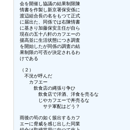
会を開催し協議の結果制限陳
情書を作製し新京署保安係に
渡辺組合長の名をもつて正式
に届出た、同係では右陳情書
に基きり加藤保安主任が自ら
現在の五十八軒のカフエーの
揚高並に生活状態につき調査
を開始したが同係の調査の結
果制限の可否が決定されるわ
けである
（２）
不況が呼んだ
カフエー
飲食店の縄張り争ひ
飲食店で洋酒、洋食を売るな
じやカフエーで丼売るな
サテ軍配はどう？
雨後の筍の如く簇出するカフ
エーに脅威を感じ出した同業
組合は取締當局に向つて此上