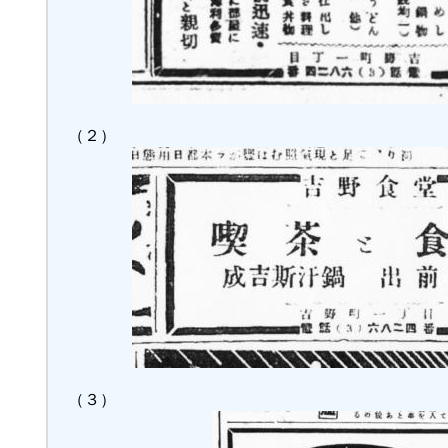
（２）
（３）