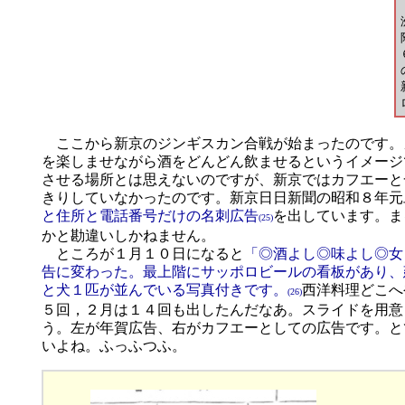
ここから新京のジンギスカン合戦が始まったのです。
を楽しませながら酒をどんどん飲ませるというイメージ
させる場所とは思えないのですが、新京ではカフエーと
きりしていなかったのです。新京日日新聞の昭和８年元
と住所と電話番号だけの名刺広告
を出しています。ま
(25)
かと勘違いしかねません。
ところが１月１０日になると
「◎酒よし◎味よし◎女
告に変わった。最上階にサッポロビールの看板があり、
と犬１匹が並んでいる写真付きです。
西洋料理どこへ
(26)
５回，２月は１４回も出したんだなあ。スライドを用意
う。左が年賀広告、右がカフエーとしての広告です。と
いよね。ふっふつふ。