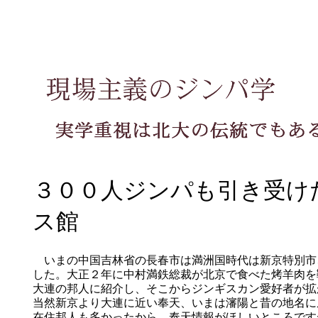
３００人ジンパも引き受け
ス館
いまの中国吉林省の長春市は満洲国時代は新京特別市
した。大正２年に中村満鉄総裁が北京で食べた烤羊肉を
大連の邦人に紹介し、そこからジンギスカン愛好者が拡
当然新京より大連に近い奉天、いまは瀋陽と昔の地名に
在住邦人も多かったから、奉天情報がほしいところです