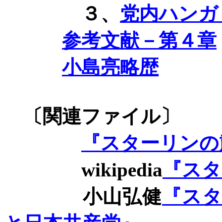
３、
党内ハンガ
参考文献－第４章
小島亮略歴
〔関連ファイ
『スターリンの
wikipedia
『スタ
小山弘健
『スタ