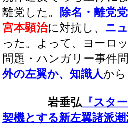
離党した。
除名・離党
宮本顕治
に対抗し、
ニ
った。よって、ヨーロ
問題・ハンガリー事件
外の左翼か、知識人
から
岩垂弘
『スタ
契機とする新左翼諸派潮