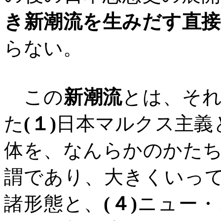
き新潮流を生みだす直
らない。
この
新潮流
とは、そ
た
(
１
)
日本マルクス主義
体を、なんらかのかた
謂であり、大きくいっ
諸形態と、
(
４
)
ニュー・