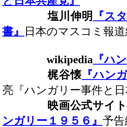
と日本共産党』
塩川伸明
『ス
書』
日本のマスコミ報道
wikipedia
『ハン
梶谷懐
『ハン
亮『ハンガリー事件と日
映画公式サイ
ンガリー１９５６』
予告