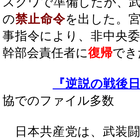
スクワで準備したが、
の
禁止命令
を出した。
事指令により、非中央
幹部会責任者に
復帰
でき
『逆説の戦後
協でのファイル多数
日本共産党は、武装闘