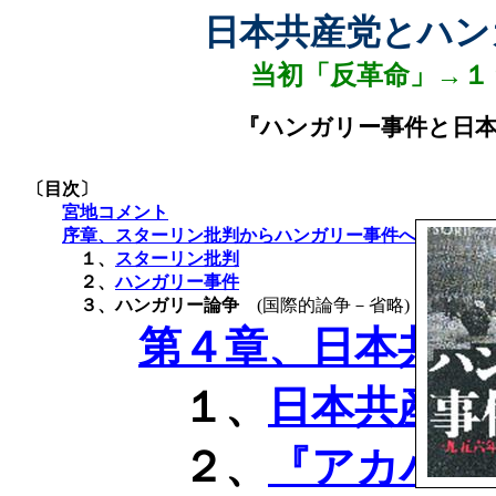
日本共産党とハン
当初「反革命」→１
『ハンガリー事件と日本
〔目次〕
宮地コメント
序章、スターリン批判からハンガリー事件へ
１、
スターリン批判
２、
ハンガリー事件
３、ハンガリー論争
(
国際的論争－省略
)
第４章、日本共産
１、
日本共産党
２、
『アカハタ