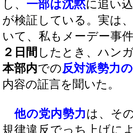
し、
一部は沈黙
に追い
が検証している。実は
いて、私もメーデー事
２日間
したとき、ハン
本部内
での
反対派勢力の
内容の証言を聞いた。
他の党内勢力
は、そ
規律違反でっち上げに