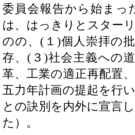
委員会報告から始まっ
は、はっきりとスター
のの、
(
１
)
個人崇拝の
存、
(
３
)
社会主義への
革、工業の適正再配置
五力年計画の提起を行
との訣別を内外に宣言
た）。