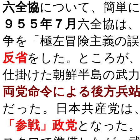
六全協
について、簡単
９５５年７月
六全協は
争を「極左冒険主義の誤
反省
をした。ところが
仕掛けた朝鮮半島の武
両党命令による後方兵
だった。日本共産党は
「参戦」政党
となった