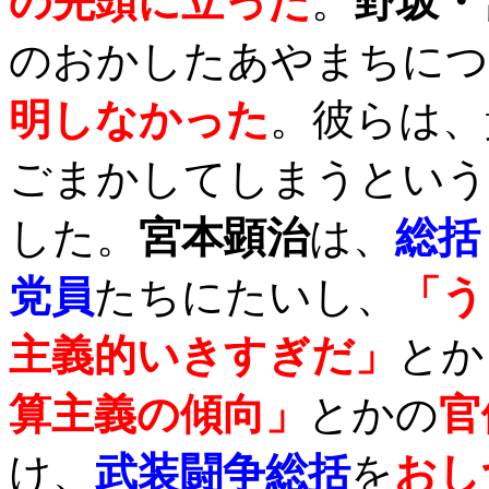
の先頭に立った
。
野坂・
のおかしたあやまちにつ
明しなかった
。彼らは、
ごまかしてしまうという
した。
宮本顕治
は、
総括
党員
たちにたいし、
「う
主義的いきすぎだ」
とか
算主義の傾向」
とかの
官
け、
武装闘争総括
を
おし