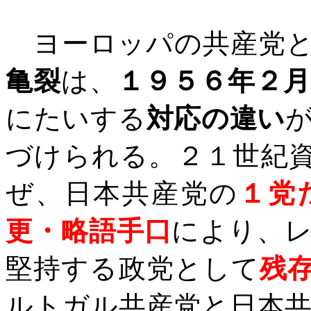
ヨーロッパの共産党と
亀裂
は、
１９５６年２
にたいする
対応の違い
づけられる。２１世紀
ぜ、日本共産党の
１党
更・略語手口
により、
堅持する政党として
残
ルトガル共産党と日本