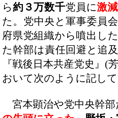
ら
約３万数千
党員に
激
た。党中央と軍事委員
府県党組織から噴出し
た幹部は責任回避と追
『戦後日本共産党史』
(
おいて次のように記して
宮本顕治や党中央幹部