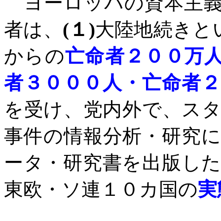
ヨーロッパの資本主義
者は、
(
１
)
大陸地続きと
からの
亡命者２００万
者３０００人・亡命者
を受け、党内外で、ス
事件の情報分析・研究
ータ・研究書を出版し
東欧・ソ連１０カ国の
実