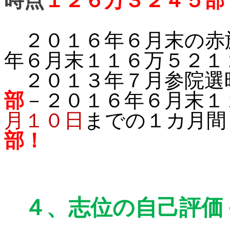
時点
１２６万３２４５部
２０１６年６月末の赤
年６月末１１６万５２１
２０１３年７月参院選
部
－２０１６年６月末１
月１０日
までの１カ月間
部！
４、
志位の自己評価