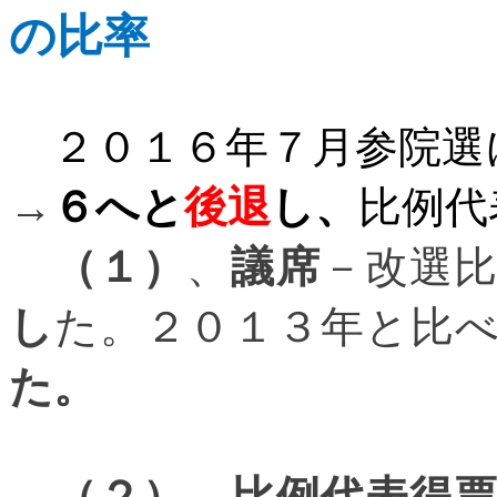
の比率
２０１６年７月参院選
→
６へと
後退
し、
比例代
（１）
、
議席
－改選
し
た。２０１３年と比
た。
（２）
、
比例代表
得