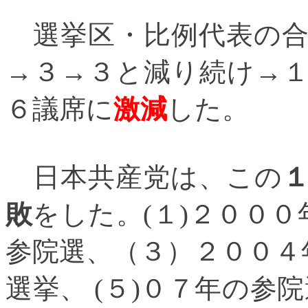
選挙区・比例代表の合
→３→３と減り続け
→
６議席に
激減
した。
日本共産党は、この
敗
をした。
(
１
)
２０００
参院選、（３）２００４
選挙、
(
５
)
０７年の参院