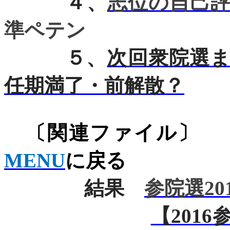
４、
志位の自己
準ペテン
５、
次回衆院選
任期満了・前解散？
〔関連
MENU
に戻る
結果
参院選20
【2016