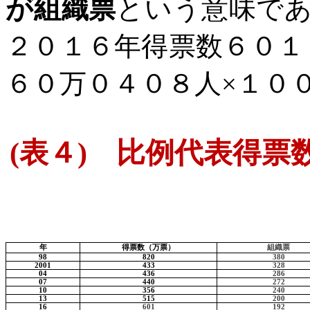
が組織票
という意味で
２０１６年得票数６０１
６０万０４０８人×１０
(
表４
)
比例代表得票数
年
得票数
（万票）
組織票
98
820
380
2001
433
328
04
436
286
07
440
272
10
356
240
13
515
200
16
601
192