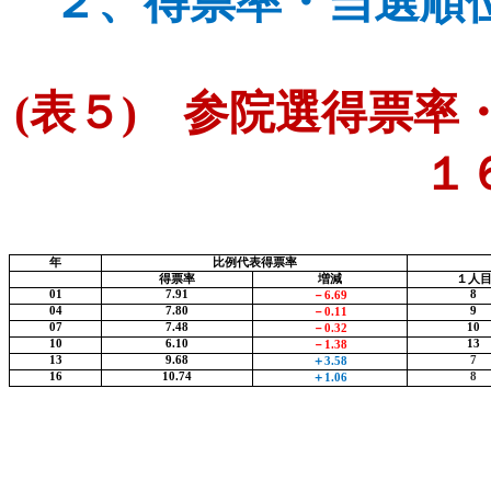
２、
得票率・当選順
(
表５
)
参院選得票率・
１
年
比例代表得票率
得票率
増減
１人
01
7.91
8
－
6.69
04
7.80
9
－
0.11
07
7.48
10
－
0.32
10
6.10
13
－
1.38
13
9.68
7
＋
3.58
16
10.74
8
＋
1.06