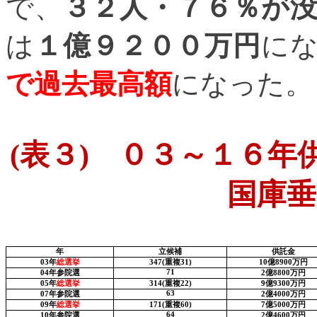
で、
３２人・７６％が
は
１億９２００万円
に
で過去最高額
になった。
(
表３
)
０３～１６年供
国庫垂
年
立候補
供託金
03
年
総選挙
347(
重複
31)
10
億
8900
万円
71
04
年
参院選
2
億
8800
万円
05
年
総選挙
314(
重複
22)
9
億
9300
万円
63
07
年参院選
2
億
4000
万円
09
年
総選挙
171(
重複
60)
7
億
5000
万円
64
10
年参院選
2
億
4600
万円