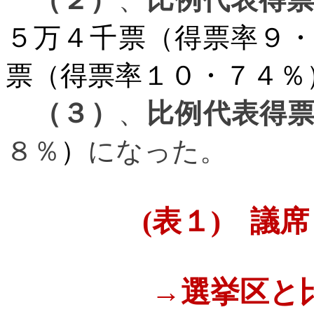
５万４千票（得票率９
票（得票率１０・７４％
（３）
、
比例代表得
８％
）
になった。
(
表１
)
議席
→
選挙区と