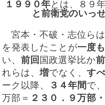
１９９０年
とは、８９
と前衛党のいっ
宮本・不破・志位らは
を発表したことが
一度
い、
前回
国政選挙比か
れらは、
増
でなく、
す
ーク以降、
３４年間
で
万部＝
２３０．９万部