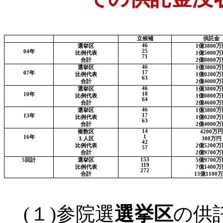
立候補
供託金
46
選挙区
1
億
3800
万
25
04
年
比例代表
1
億
5000
万
71
合計
2
億
8800
万
46
選挙区
1
億
3800
万
17
07
年
比例代表
1
億
0200
万
63
合計
2
億
4000
万
46
選挙区
1
億
3800
万
18
10
年
比例代表
1
億
0800
万
64
合計
2
億
4600
万
46
選挙区
1
億
3800
万
17
13
年
比例代表
1
億
0200
万
63
合計
2
億
4000
万
14
複数区
4200
万円
1
16
年
１人区
300
万円
42
比例代表
2
億
5200
万
57
合計
2
億
9700
万
153
5
回計
選挙区
5
億
9700
万
119
比例代表
7
億
1400
万
272
合計
13
億
1100
万
(
１
)
参院選
選挙区
の供