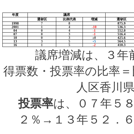
年度
議席
選挙区
比例代表
増減
選挙区
1998
7
8
875.9
2001
1
4
-10
536.3
04
0
4
-1
552.0
07
0
3
-1
516.4
10
0
3
±
0
425.6
13
3
5
+5
564.5
16
1
5
-2
410.3
議席増減は、３年
得票数・投票率の比率＝
人区香川
投票率
は、０７年５
２％→１３年５２．