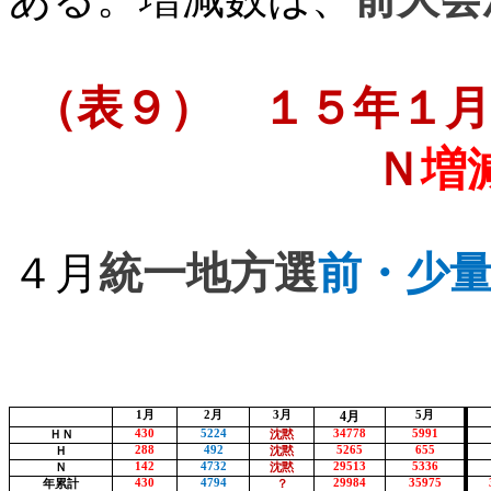
（表９） １５年１月
Ｎ
増
４月
統一地方選
前・少
1
月
2
月
3
月
4
月
5
月
430
5224
34778
5991
ＨＮ
沈黙
288
492
5265
655
Ｈ
沈黙
142
4732
29513
5336
Ｎ
沈黙
430
4794
29984
35975
年累計
？