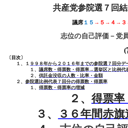
共産党参院選７回結
議席
１５
→５→４→３
志位の自己評価
－党
(
〔目次〕
１、１
９９８年から２０１６年までの参院選７回分デ
１、
議席数・得票数・得票率→選挙区と比例代
２、
供託金没収の人数・比率・金額
２、
参院選比例代表７回分の得票数・得票率
１、
得票数・得票率の増減
２、
得票率
３、
３６年間赤旗