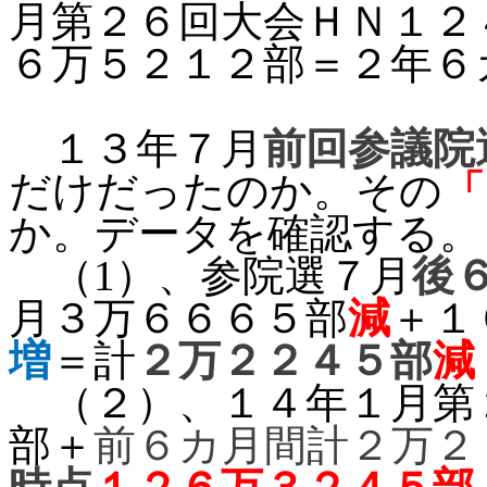
月第２６回大会ＨＮ１２
６万５２１２部＝２年６
１３年７月
前回参議院
だけだったのか。
その
「
か。データを確認する。
（
1
）、参院選７月
後
月３万６６６５部
減
＋１
増
＝計
２万２２４５部
減
（２）、１４年１月第
部＋
前６カ月間計２万２