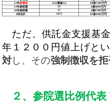
12
年
総選挙
322(
重複
12)
10
億
7100
万円
63
13
年参院選
2
億
4000
万円
57
16
年参院選
2
億
9700
万円
1472
9
回合計
41
億
4300
万円
ただ、供託金支援基金
年１２００円値上げと
対
し、その
強制徴収を拒
２、
参院選比例代表