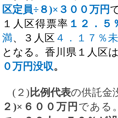
区定員÷８
)
×３００万円
１人区得票率
１２．５
満
、３人区
４．１７％
となる。香川県１人区
０万円没収
。
(
２
)
比例代表
の供託金
２
)
×６００万円
である