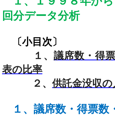
１、
１９９８年から
回分データ分析
〔小目次〕
１、
議席数・得
表の比率
２、
供託金没収の
１、
議席数・得票数