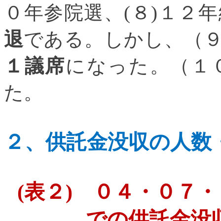
０年参院選、
(
８
)
１２年
退
である。しかし、（
１議席
になった。（１
た。
２、
供託金没収の人数
(
表２
)
０４・０７・
での供託金没