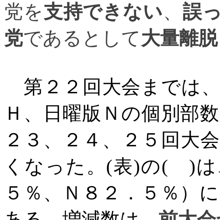
党を
支持できない
、
誤
党
であるとして
大量離脱
第２２回大会までは、
Ｈ、日曜版Ｎの個別部
２３、２４、２５回大
くなった。
(
表
)
の
(
)
は
５％、Ｎ８２．５％）
ある。増減数は、
前大会