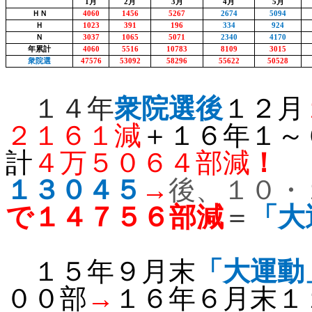
1
月
2
月
3
月
4
月
5
月
ＨＮ
4060
1456
5267
2674
5094
Ｈ
1023
391
196
334
924
Ｎ
3037
1065
5071
2340
4170
年累計
4060
5516
10783
8109
3015
衆院選
47576
53092
58296
55622
50528
１４年
衆院選後
１２月
２１６１減
＋
１６年１～
計
４万５０６４部減
！
１３０４５
→
後、１０・
で
１４７５６部減
＝
「大
１５年９月末
「大運動
００部
→
１６年６月末