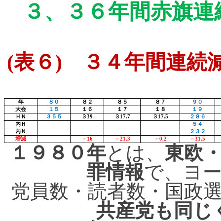
３、
３６年間赤旗連
(
表６
)
３４年間連続減
年
８０
８２
８５
８７
９０
大会
１５
１６
１７
１８
１９
ＨＮ
３５５
３
39
３
17.7
３
17.5
２８６
内Ｈ
５４
内Ｎ
２３２
増減
－
16
－
21.3
－
0.2
－
31.5
１９８０年
とは、
東欧
罪情報
で、ヨ
党員数・読者数・国政
共産党も同じ