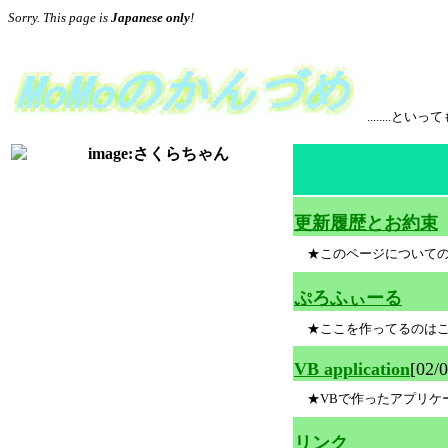
Sorry. This page is
Japanese only
!
........
更新履歴とお約束
★このページについての
ぷろふぃーる
★ここを作ってるのはこ
VB application
[02/0
★VBで作ったアプリケ
リンク