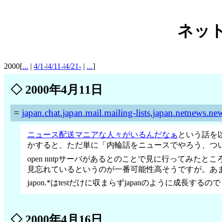
ネット
2000[
...
|
4/1-
|
4/11-
|
4/21-
|
...
]
◇
2000年4月11日
=
japan.chat
,
japan.mail.mailing-lists
,
japan.netnews.ne
ニュース配送マニアな人々がいるんだなぁ
という話を
かすると、ただ単に「内輪話をニュースでやろう、つい
open nntpサーバがあるとのことで見に行ってみた
見忘れているというのが一番可能性高そうですが。あ
japon.*はtestだけに収まらずjapanのように成
◇
2000年4月16日