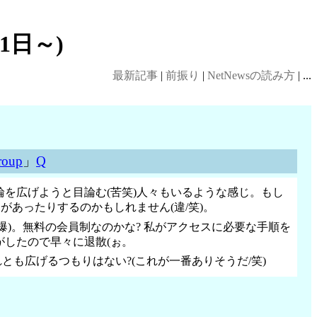
1日～)
最新記事
|
前振り
|
NetNewsの読み方
| ...
roup
」
Q
を広げようと目論む(苦笑)人々もいるような感じ。もし
あったりするのかもしれません(違/笑)。
(爆)。無料の会員制なのかな? 私がアクセスに必要な手順を
したので早々に退散(ぉ。
 それとも広げるつもりはない?(これが一番ありそうだ/笑)