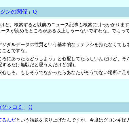
ジンの関係
」
Q
だけど、検索すると以前のニュース記事も検索に引っかかります」
ュースが読めるところがある以上しゃーないですわな。でもって
デジタルデータの性質という基本的なリテラシを持たなくても
てことですな。
ろにあったらどうしよう」と心配してたらしいんだけど、そん
するだけ無駄だと思うんだけど(爆)。
安心しろ。もしそうでなかったらあなたがそうでない場所に足
束」のツッコミ
」
Q
てるんだ
という話題を取り上げたんですが、今度はグロンギ怪人