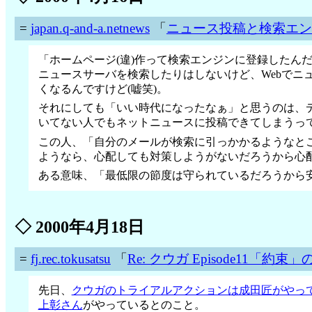
=
japan.q-and-a.netnews
「
ニュース投稿と検索エン
「ホームページ(違)作って検索エンジンに登録したん
ニュースサーバを検索したりはしないけど、Webでニ
くなるんですけど(嘘笑)。
それにしても「いい時代になったなぁ」と思うのは、
いてない人でもネットニュースに投稿できてしまうっ
この人、「自分のメールが検索に引っかかるようなとこ
ようなら、心配しても対策しようがないだろうから心配
ある意味、「最低限の節度は守られているだろうから
◇
2000年4月18日
=
fj.rec.tokusatsu
「
Re: クウガ Episode11「約
先日、
クウガのトライアルアクションは成田匠がやっ
上彰さん
がやっているとのこと。