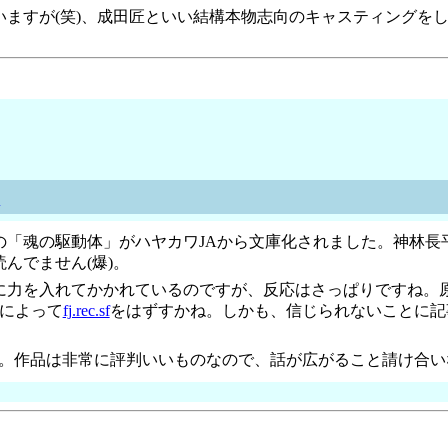
ますが(笑)、成田匠といい結構本物志向のキャスティングを
Q
「魂の駆動体」がハヤカワJAから文庫化されました。神林長平
んでません(爆)。
に力を入れてかかれているのですが、反応はさっぱりですね。
りによって
fj.rec.sf
をはずすかね。しかも、信じられないことに記
ぉ。作品は非常に評判いいものなので、話が広がること請け合