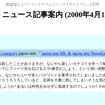
おはなし
|
パソコン
|
ゲーム
|
リンク
|
やりとり
| ... |
玄関
ニュース記事案内 (2000年4月1
w-category
,japon.test 「
japon-test ML & japon.test NewsG
以前したことがありますが、なにやら新しいカテゴリを作って輪
でにフィード先を広げるエサ(暴言)にしよう」という深い洞察が
ところ、なにやらユーザ名とパスワードを要求されてしまいました
まりうろうろしていると、足跡を大量に残してしまいそうな気が
長するのでしょうか? あるいは特色を出せずに低迷するのでしょうか?