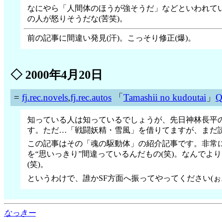
なにやら「人間体のほうが強そうだ」などといわれてい
の人が怒りそうだな(苦笑)。
前の記事に間違い発見(汗)。こっそり修正(爆)。
◇
2000年4月20日
=
fj.rec.novels
,
fj.rec.autos
「
Tamashii no kudoutai
」
知っている人は知っているでしょうが、先日神林長平の
す。ただ…「戦闘妖精・雪風」を借りてますが、まだ読
この記事はその「魂の駆動体」の紹介記事です。非常
を“思いっきり”間違っているんだもの(笑)。なんでよ
(笑)。
というわけで、誰かSF方面へ振ってやってください(
なっきー