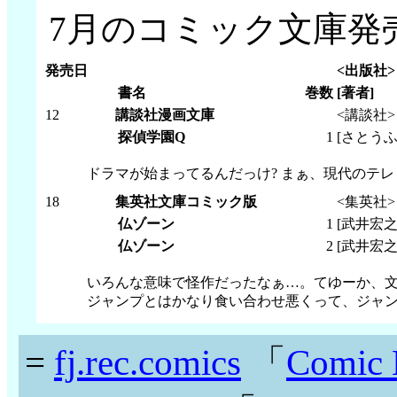
7月のコミック文庫発
発売日
<出版社>
書名
巻数
[著者]
12
講談社漫画文庫
<講談社>
探偵学園Q
1
[さとうふ
ドラマが始まってるんだっけ? まぁ、現代のテ
18
集英社文庫コミック版
<集英社>
仏ゾーン
1
[武井宏之
仏ゾーン
2
[武井宏之
いろんな意味で怪作だったなぁ…。てゆーか、文庫
ジャンプとはかなり食い合わせ悪くって、ジャン
=
fj.rec.comics
「
Comic L