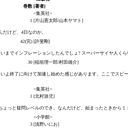
巻数
[著者]
<集英社>
1
[片山憲太郎/山本ヤマト]
んだけど、4日なのか。
42(完)
[許斐剛]
いまでインフレーションしたんでしょ? スーパーサイヤ人くらい
30
[稲垣理一郎/村田雄介]
よいよ終了に向けて加速し始めた感じがあります。ここでスピ
<集英社>
1
[北村游児]
ちょっと疑問レベルのでき。なんだけど、始まったときからミ
<小学館>
3
[浅野いにお]