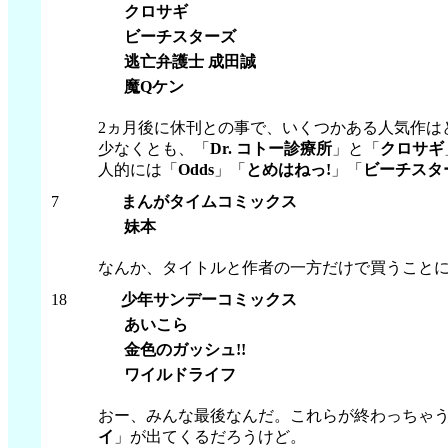
クロサギ
ビーチスターズ
逃亡弁護士 成田誠
魔Qケン
2ヵ月後に休刊との事で、いくつかある人気作はど
少なくとも、「
Dr. コトー診療所
」と「
クロサギ
人的には「
Odds
」「
とめはねっ!
」「
ビーチスタ
7
まんがタイムコミックス
妹本
なんか、タイトルと作者の一方だけで買うことに
18
少年サンデーコミックス
あいこら
金色のガッシュ!!
ワイルドライフ
おー、みんな最後なんだ。これらが終わっちゃ
イ
」が出てくるだろうけど。