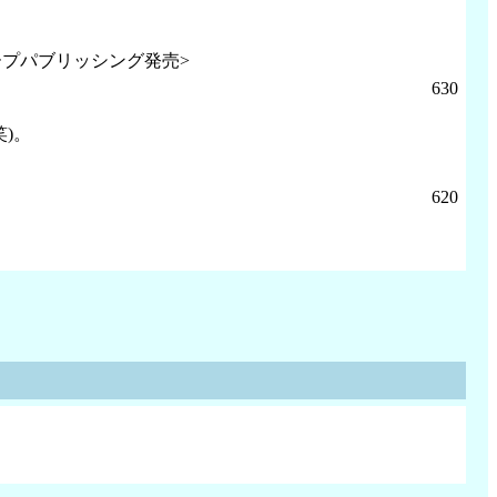
ープパブリッシング発売>
630
)。
620