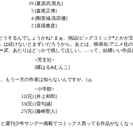
19
[夏原武/黒丸]
5
[森尾正博]
4
[剛英城/高田優]
2
[喜国雅彦]
うするんでしょうかね? まぁ、他誌(ビッグコミック
*
とかが主
」は続けないとまずいだろうから。あとは、映画化/アニメ化
ーズ
」あたりはどっかで残してほしい。…って、結構いい作品多
<芳文社>
[曙はる&むんこ]
。もう一方の作者は知らないんですが。(ぉ
<小学館>
12(完)
[井上和郎]
33(完)
[雷句誠]
27(完)
[藤崎聖人]
うと週刊少年サンデー掲載でコミックス買ってる作品がなくな