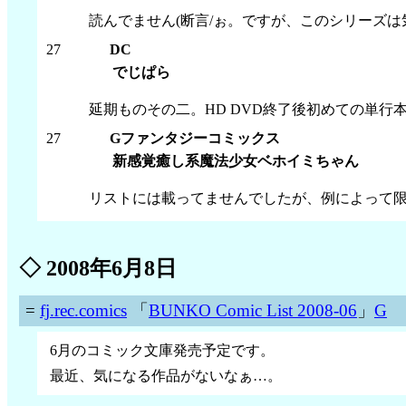
読んでません(断言/ぉ。ですが、このシリーズ
27
DC
でじぱら
延期ものその二。HD DVD終了後初めての単行
27
Gファンタジーコミックス
新感覚癒し系魔法少女ベホイミちゃん
リストには載ってませんでしたが、例によって
◇
2008年6月8日
=
fj.rec.comics
「
BUNKO Comic List 2008-06
」
G
6月のコミック文庫発売予定です。
最近、気になる作品がないなぁ…。