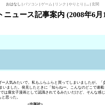
おはなし
|
パソコン
|
ゲーム
|
リンク
|
やりとり
| ... |
玄関
ニュース記事案内 (2008年6月
げー人気みたいで。私もふらふらと買ってしまいましたが。「
まいました。発見したときに「知らねー。こんなのどこで連載
間では腐女子漫画として認識されてるみたいだけど、そんな感
もと思った。
<出版社>