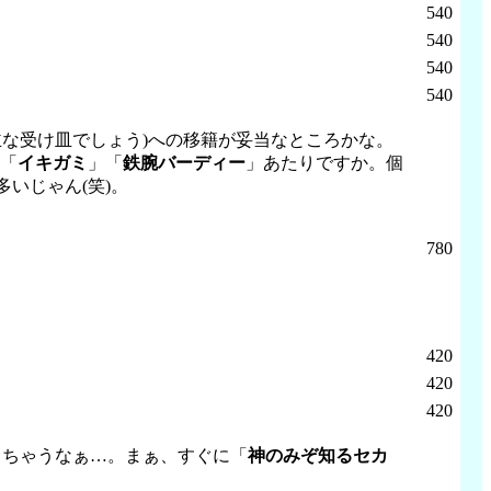
540
540
540
540
な受け皿でしょう)への移籍が妥当なところかな。
の「
イキガミ
」「
鉄腕バーディー
」あたりですか。個
いじゃん(笑)。
780
420
420
420
っちゃうなぁ…。まぁ、すぐに「
神のみぞ知るセカ