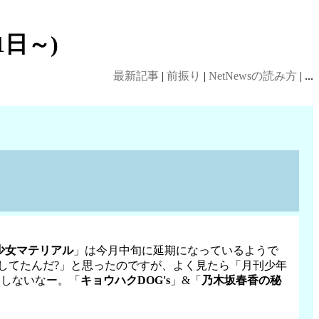
1日～)
最新記事
|
前振り
|
NetNewsの読み方
| ...
少女マテリアル
」は今月中旬に延期になっているようで
してたんだ?」と思ったのですが、よく見たら「月刊少年
じしないなー。「
キョウハクDOG's
」&「
乃木坂春香の秘