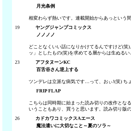
月光条例
相変わらず熱いです。連載開始からあっという間
19
ヤングジャンプコミックス
ノノノノ
どことなくいい話になりかけてるんですけど(笑
ッ」としたもの(笑)を求めてる層からは生ぬるい
23
アフタヌーンKC
百舌谷さん逆上する
ツンデレは立派な病気です…って、おぃ!(笑) 
FRIP FLAP
こちらは同時期に始まった読み切りの改作とな
いうこともあり、買うと思います。読み切り版の
26
カドカワコミックスAエース
魔法遣いに大切なこと～夏のソラ～