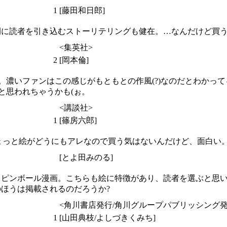
1
[藤田和日郎]
に読者を引き込むストーリテリングも健在。…なんだけど買う
<集英社>
2
[岡本倫]
)。濃いファンはこの感じがもともとの作風(?)なのだとわかっ
と思われちゃうかも(ぉ。
<講談社>
1
[篠房六郎]
ちょっと絵がどうにもアレなので買う気はないんだけど、面白い
[とよ田みのる]
るピンボール漫画。こちらも絵に特徴があり、読者を選ぶと思
ほうは掲載されるのだろうか?
<角川書店発行/角川グループパブリッシング発
1
[山田典枝/よしづきくみち]