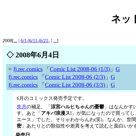
ネット
2008[
...
|
6/1-
|
6/11-
|
6/21-
|
...
]
◇
2008年6月4日
=
fj.rec.comics
「
Comic List 2008-06 (1/3)
」
G
fj.rec.comics
「
Comic List 2008-06 (2/3)
」
G
fj.rec.comics
「
Comic List 2008-06 (3/3)
」
G
6月のコミックス発売予定です。
先月
の補足。「
涼宮ハルヒちゃんの憂鬱
」はなんかす
す。あと「
アキバ浪漫ス!
」が気になったので買ってし
エース」でした。そりゃわからんわ(笑)。なんか、世
密
」あたりとの類似性や差異を考えて読むと面白いか
発売日