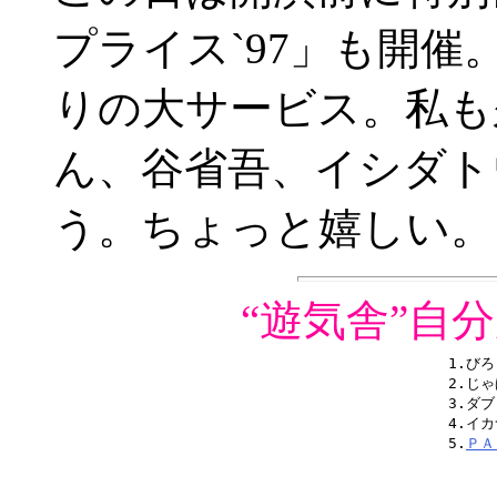
プライス`97」も開
りの大サービス。私も
ん、谷省吾、イシダト
う。ちょっと嬉しい。
“遊気舎”自
1.びろ
2.じゃ
3.ダ
4.イカ
5.
ＰＡ