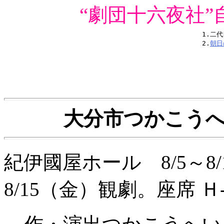
“劇団十六夜社
1.二
2.
朝日
大分市つかこう
紀伊國屋ホール 8/5～
8/15（金）観劇。座席 Ｈ-