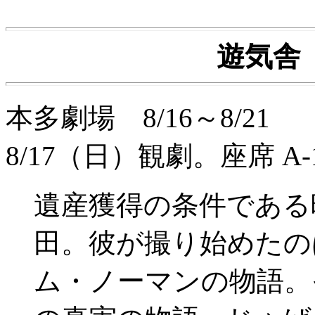
遊気舎
本多劇場 8/16～8/2
8/17（日）観劇。座席 A-
遺産獲得の条件である
田。彼が撮り始めたの
ム・ノーマンの物語。