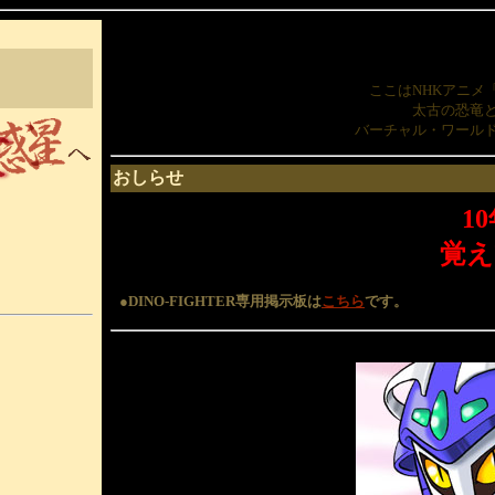
ここはNHKアニメ
太古の恐竜
バーチャル・ワール
おしらせ
1
覚え
●DINO-FIGHTER専用掲示板は
こちら
です。