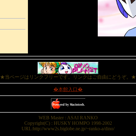
★当ページはリンクフリーです。リンクはご自由にどうぞ。★
�本館入口�
WEB Master : ASAI RANKO
Copyright(C) : HUSKY HOMPO 1998-2002
URL:http://www2s.biglobe.ne.jp/~ranko-a/dino/