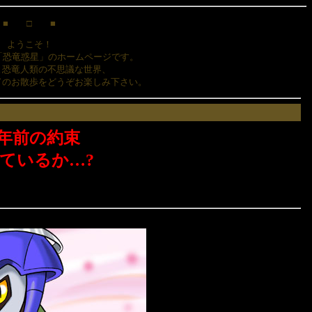
■ □ ■
ようこそ！
「恐竜惑星」のホームページです。
と恐竜人類の不思議な世界、
ドのお散歩をどうぞお楽しみ下さい。
0年前の約束
ているか…?