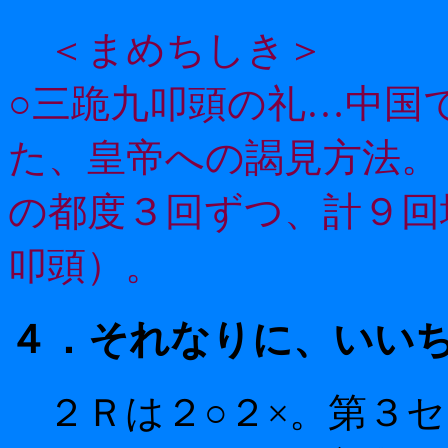
＜まめちしき＞
○三跪九叩頭の礼…中国
た、皇帝への謁見方法。
の都度３回ずつ、計９回
叩頭）。
４．それなりに、いい
２Ｒは２○２×。第３セ