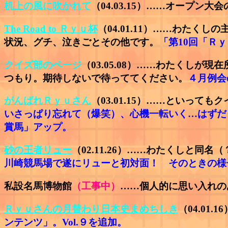
机上の風に吹かれて
（04.03.15）……オープン
The Road to Ｒｙｕ杯
（04.01.11）……わた
状況、グチ、泣きごとその他です。
「第10回「Ｒ
クイズ部のページ
（03.05.08）……わたくし
つもり。期待しないで待っててください。
４月例会
がんばれＲｙｕさん
（03.01.15）……といっ
いさっぱり忘れて（爆笑）、心機一転いく…はずだ
賞馬」アップ。
砂の王者リュー
（02.11.26）……わたくしと
川崎競馬場で遂にリューと初対面！ そのときの様
私設名馬博物館
（工事中）
……個人的に思い入れの
Ｒｙｕさんの月替わり日本史まめちしき
（04.0
ンテンツ」。Vol.９を追加。