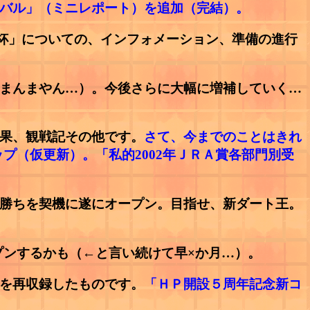
バル」（ミニレポート）を追加（完結）。
ｙｕ杯」についての、インフォメーション、準備の進行
（←まんまやん…）。今後さらに大幅に増補していく…
結果、観戦記その他です。
さて、今までのことはきれ
（仮更新）。「私的2002年ＪＲＡ賞各部門別受
特別勝ちを契機に遂にオープン。目指せ、新ダート王。
ンするかも（←と言い続けて早×か月…）。
知識を再収録したものです。
「ＨＰ開設５周年記念新コ