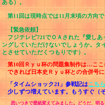
ある）。
第11回は現時点では11月末頃の方向で
【緊急依頼】
フジテレビ721でＯＡされた『愛しあっ
ングしていただけないでしょうか。タ
とさせていただくつもりです）。
第10回Ｒｙｕ杯の問題集制作は…こ
できれば日本史Ｒｙｕ杯との合併号に
「タイムショック21」参戦記は
こち
少しずつ増えています。もうすぐ（そ
思いつきで壁紙変えてみました。どうだ、明るく