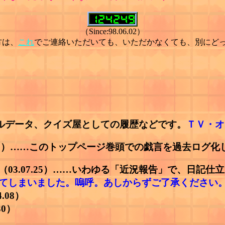
（Since:98.06.02）
方は、
これ
でご連絡いただいても、いただかなくても、別にど
ソナルデータ、クイズ屋としての履歴などです。
ＴＶ・オ
3.22）……このトップページ巻頭での戯言を過去ログ
（03.07.25）……いわゆる「近況報告」で、日
てしまいました。嗚呼。あしからずご了承ください
4.08）
30）