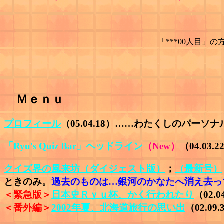
「***00人目」の
Ｍｅｎｕ
プロフィール
（05.04.18）……わたくしのパー
「Ryu's Quiz Bar」ヘッドライン
（New）
（04.0
クイズ界の風来坊（ダイジェスト版）
；
（最新号）
ときのみ。
過去のものは…銀河のかなたへ消え去っ
＜緊急版＞
日本史Ｒｙｕ杯、かく行われたり
（02.0
＜番外編＞
2002年夏、北海道旅行の思い出
（02.09.