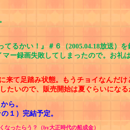
。
てるかい！』＃６（2005.04.18放送
イマー録画失敗してしまったので。お礼
こに来て足踏み状態。もうチョイなんだけ
したいので、販売開始は夏ぐらいになる
ら
から。
の１）完結予定。
なったらう？（by大正時代の船成金）