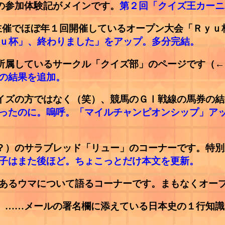
大会の参加体験記がメインです。
第２回「クイズ王カーニ
くしの主催でほぼ年１回開催しているオープン大会「Ｒ
ｙｕ杯」、終わりました」をアップ。多分完結。
が現在所属しているサークル「クイズ部」のページです
の結果を追加。
てもクイズの方ではなく（笑）、競馬のＧⅠ戦線の馬券の
ったのに。嗚呼。「マイルチャンピオンシップ」アップ
同名（？）のサラブレッド「リュー」のコーナーです。
子はまた後ほど。ちょこっとだけ本文を更新。
あるウマについて語るコーナーです。まもなくオープ
1.16）……メールの署名欄に添えている日本史の１行