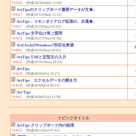
└
#4595
[作成:04/28(Wed) 11:04]
ArtTipsのクリップボード履歴データが文�..
└
#4617
[作成:05/12(Wed) 21:12]
ArtTips：コモンダイアログ拡張の、共通�..
└
#4627
[作成:05/23(Sun) 05:02]
ArtTips 文字化け等ご質問
└
#4631
[作成:05/27(Thu) 02:36]
ArtClockのWindows7対応化希望
└
#4601
[作成:05/02(Sun) 04:01]
ArtTips TABと定型文の入力
└
#4635
[作成:05/31(Mon) 18:25]
ArtTips
└
#4639
[作成:06/04(Fri) 10:27]
ArtTips エクセルデータの開き方
└
#4638
[作成:06/04(Fri) 00:11]
Art Tips
└
#4647
[作成:06/08(Tue) 13:58]
トピックタイトル
ArtTips クリップボード内の処理
└
#4655
[作成:06/11(Fri) 07:42]