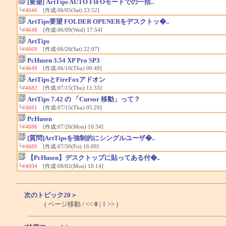
[要望] ArtTips AUTO FIFOモードでの一括..
└
#4646
[作成:06/05(Sat) 23:52]
ArtTips要望 FOLDER OPENERをデスクトッ�..
└
#4648
[作成:06/09(Wed) 17:54]
ArtTips
└
#4669
[作成:06/26(Sat) 22:07]
PcHusen 3.54 XP Pro SP3
└
#4649
[作成:06/10(Thu) 00:49]
ArtTipsとFireFoxアドオン
└
#4682
[作成:07/15(Thu) 11:33]
ArtTips 7.42 の 「Cursor 移動」って？
└
#4681
[作成:07/15(Thu) 05:29]
PcHusen
└
#4686
[作成:07/26(Mon) 10:34]
[質問]ArtTipsを強制的にシングルユーザ�..
└
#4689
[作成:07/30(Fri) 16:09]
【PcHusen】デスクトップに貼ってある付�..
└
#4694
[作成:08/02(Mon) 10:14]
次のトピック20＞
( ページ移動 / <<
0
|
1
>>
)