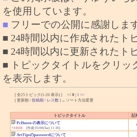
を使用しています。
■
フリーでの公開に感謝しま
■ 24時間以内に作成されたト
■ 24時間以内に更新されたト
■ トピックタイトルをクリ
を表示します。
[ 全25トピック(1-20 表示) ] <<
0
|
1
>>
[ 更新順 /
投稿順
/
レス数
] ←ソート方法変更
トピックタイトル
記
PcHusen の表示について
└
#4608
[作成:05/08(Sat) 11:36]
ArtTipsのpasswordについて