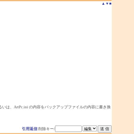
▲
▼
■
るいは、ArtPc.ini の内容をバックアップファイルの内容に書き換
引用返信
削除キー/