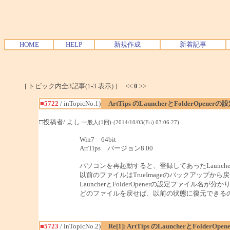
HOME
HELP
新規作成
新着記事
[ トピック内全3記事(1-3 表示) ] <<
0
>>
■5722
/ inTopicNo.1)
ArtTips のLauncherとFolderOp
□投稿者/ よし
一般人(1回)-(2014/10/03(Fri) 03:06:27)
Win7 64bit
ArtTips バージョン8.00
パソコンを再起動すると、登録してあったLauncherと
以前のファイルはTrueImageのバックアップか
LauncherとFolderOpenerの設定ファイル名が分
どのファイルを戻せば、以前の状態に復元できる
■5723
/ inTopicNo.2)
Re[1]: ArtTips のLauncherとFo