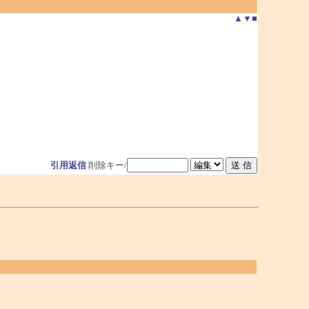
▲
▼
■
引用返信
削除キー/