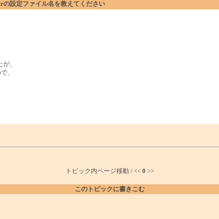
lderOpenerの設定ファイル名を教えてください
。
したが、
ので、
トピック内ページ移動 / <<
0
>>
このトピックに書きこむ
。