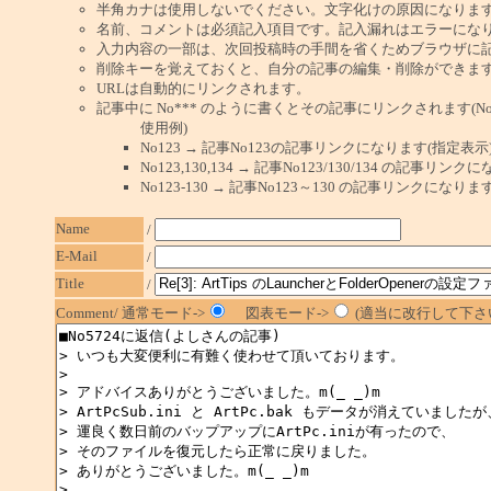
半角カナは使用しないでください。文字化けの原因になりま
名前、コメントは必須記入項目です。記入漏れはエラーにな
入力内容の一部は、次回投稿時の手間を省くためブラウザに
削除キーを覚えておくと、自分の記事の編集・削除ができま
URLは自動的にリンクされます。
記事中に No*** のように書くとその記事にリンクされます(No 
使用例)
No123 → 記事No123の記事リンクになります(指定表示
No123,130,134 → 記事No123/130/134 の記事リ
No123-130 → 記事No123～130 の記事リンクになり
Name
/
E-Mail
/
Title
/
Comment/ 通常モード->
図表モード->
(適当に改行して下さい