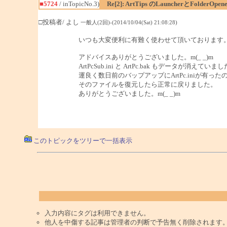
■5724
/ inTopicNo.3)
Re[2]: ArtTips のLauncherとFo
□投稿者/ よし
一般人(2回)-(2014/10/04(Sat) 21:08:28)
いつも大変便利に有難く使わせて頂いております
アドバイスありがとうございました。m(_ _)m
ArtPcSub.ini と ArtPc.bak もデータが消えていま
運良く数日前のバップアップにArtPc.iniが有った
そのファイルを復元したら正常に戻りました。
ありがとうございました。m(_ _)m
このトピックをツリーで一括表示
入力内容にタグは利用できません。
他人を中傷する記事は管理者の判断で予告無く削除されます