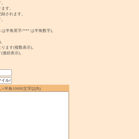
す。
ります。
記録されます。
す。
は半角英字/*** は半角数字)。
)。
ンクになります(複数表示)。
ます(連続表示)。
/半角10000文字以内)