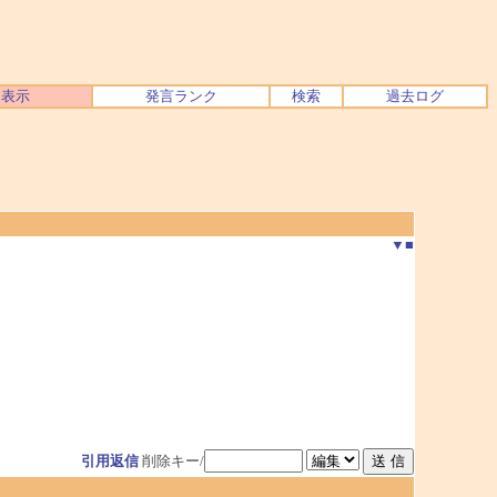
ク表示
発言ランク
検索
過去ログ
▼
■
引用返信
削除キー/