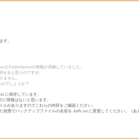
います。
rとFolderOpenerの情報が消滅していました。
から戻せると思うのですが、
分かりません。
るのでしょうか？
Pc.ini に保存しています。
にはすでに情報はないと思います。
c.bak ファイルがありますのでこれらの内容をご確認ください。
た状態でバックアップファイルの名前を ArtPc.ini に変更してください。（あ