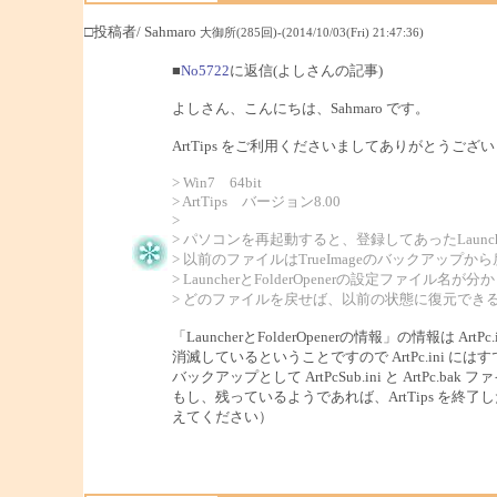
□投稿者/ Sahmaro
大御所(285回)-(2014/10/03(Fri) 21:47:36)
■
No5722
に返信(よしさんの記事)
よしさん、こんにちは、Sahmaro です。
ArtTips をご利用くださいましてありがとうござ
> Win7 64bit
> ArtTips バージョン8.00
>
> パソコンを再起動すると、登録してあったLaunche
> 以前のファイルはTrueImageのバックアップ
> LauncherとFolderOpenerの設定ファイル名が
> どのファイルを戻せば、以前の状態に復元でき
「LauncherとFolderOpenerの情報」の情報は Art
消滅しているということですので ArtPc.ini 
バックアップとして ArtPcSub.ini と ArtP
もし、残っているようであれば、ArtTips を終了し
えてください）