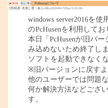
■5839
/ 親記事)
PcHusenについて
□投稿者/ 名無し君
一般人(1回)-(2020/09/17(Thu) 15:03:38)
windows server
のPcHusenを利用して
本日「PcHusenが旧
み込めないため終了し
ソフトを起動できなく
※旧バージョンに戻す
他のユーザーでは問題
何か解決方法などござ
す。