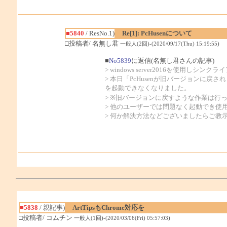
■5840
/ ResNo.1)
Re[1]: PcHusenについて
□投稿者/ 名無し君
一般人(2回)-(2020/09/17(Thu) 15:19:55)
■
No5839
に返信(名無し君さんの記事)
> windows server2016を使用し
> 本日「PcHusenが旧バージョンに
を起動できなくなりました。
> ※旧バージョンに戻すような作業は行
> 他のユーザーでは問題なく起動でき使
> 何か解決方法などございましたらご教
■5838
/ 親記事)
ArtTipsもChrome対応を
□投稿者/ コムチン
一般人(1回)-(2020/03/06(Fri) 05:57:03)