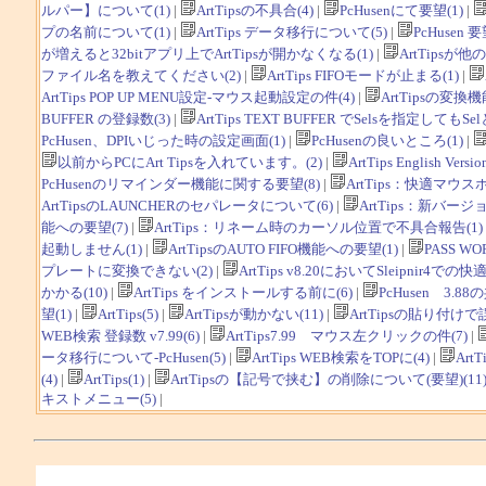
ルパー】について(1)
|
ArtTipsの不具合(4)
|
PcHusenにて要望(1)
|
プの名前について(1)
|
ArtTips データ移行について(5)
|
PcHusen 要
が増えると32bitアプリ上でArtTipsが開かなくなる(1)
|
ArtTips
ファイル名を教えてください(2)
|
ArtTips FIFOモードが止まる(1)
|
ArtTips POP UP MENU設定-マウス起動設定の件(4)
|
ArtTipsの変換機
BUFFER の登録数(3)
|
ArtTips TEXT BUFFER でSelsを指定し
PcHusen、DPIいじった時の設定画面(1)
|
PcHusenの良いところ(1)
|
以前からPCにArt Tipsを入れています。(2)
|
ArtTips English Versio
PcHusenのリマインダー機能に関する要望(8)
|
ArtTips：快適マウス
ArtTipsのLAUNCHERのセパレータについて(6)
|
ArtTips：新バ
能への要望(7)
|
ArtTips：リネーム時のカーソル位置で不具合報告(1)
起動しません(1)
|
ArtTipsのAUTO FIFO機能への要望(1)
|
PASS 
プレートに変換できない(2)
|
ArtTips v8.20においてSleipn
かかる(10)
|
ArtTips をインストールする前に(6)
|
PcHusen 3.88
望(1)
|
ArtTips(5)
|
ArtTipsが動かない(11)
|
ArtTipsの貼り付けで
WEB検索 登録数 v7.99(6)
|
ArtTips7.99 マウス左クリックの件(7)
|
ータ移行について-PcHusen(5)
|
ArtTips WEB検索をTOPに(4)
|
ArtT
(4)
|
ArtTips(1)
|
ArtTipsの【記号で挟む】の削除について(要望)(11
キストメニュー(5)
|