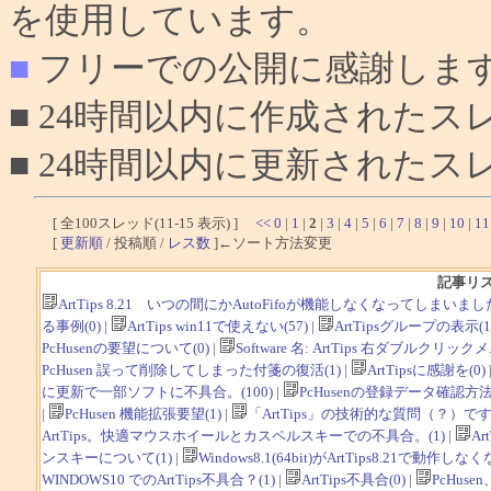
を使用しています。
■
フリーでの公開に感謝しま
■ 24時間以内に作成されたス
■ 24時間以内に更新されたス
[ 全100スレッド(11-15 表示) ]
<<
0
|
1
|
2
|
3
|
4
|
5
|
6
|
7
|
8
|
9
|
10
|
11
[
更新順
/ 投稿順 /
レス数
]←ソート方法変更
記事リ
ArtTips 8.21 いつの間にかAutoFifoが機能しなくなってしまいました(T
る事例(0)
|
ArtTips win11で使えない(57)
|
ArtTipsグループの表示(1
PcHusenの要望について(0)
|
Software 名: ArtTips 右ダブルクリ
PcHusen 誤って削除してしまった付箋の復活(1)
|
ArtTipsに感謝を(0)
に更新で一部ソフトに不具合。(100)
|
PcHusenの登録データ確認方法(
|
PcHusen 機能拡張要望(1)
|
「ArtTips」の技術的な質問（？）です。
ArtTips。快適マウスホイールとカスペルスキーでの不具合。(1)
|
Ar
ンスキーについて(1)
|
Windows8.1(64bit)がArtTips8.21で動作しなく
WINDOWS10 でのArtTips不具合？(1)
|
ArtTips不具合(0)
|
PcHus