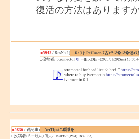
復活の方法はあります
■5942
/ ResNo.1)
Re[1]: PcHusen ﾂ古ｫﾂづ�づ
□投稿者/ Stromectol
＠
一般人(3回)-(2023/01/29(Sun) 16:38:4
stromectol for head lice <a href="
https://str
where to buy ivermectin
https://stromectol.s
ivermectin 0.1
■5836
/ 親記事)
ArtTipsに感謝を
□投稿者/ S
一般人(1回)-(2019/09/25(Wed) 18:49:53)