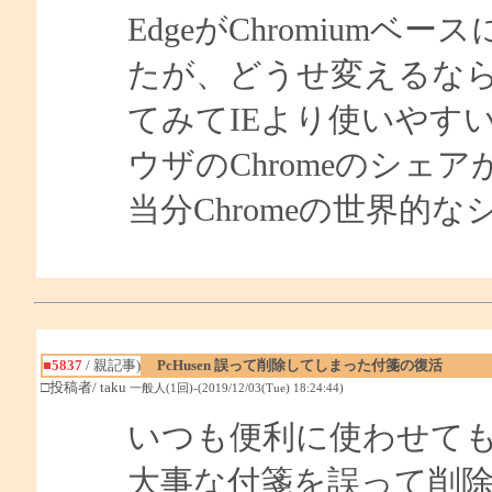
EdgeがChromium
たが、どうせ変えるならと
てみてIEより使いやす
ウザのChromeのシェ
当分Chromeの世界的
■5837
/ 親記事)
PcHusen 誤って削除してしまった付箋の復活
□投稿者/ taku
一般人(1回)-(2019/12/03(Tue) 18:24:44)
いつも便利に使わせて
大事な付箋を誤って削