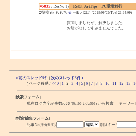
■5835
/ ResNo.1)
Re[1]: ArtTips PC環境移行
□投稿者/ ももち
＠
一般人(2回)-(2019/09/03(Tue) 21:34:09)
質問しましたが、解決しました。
お騒がせしてすみませんでした。
＜前のスレッド5件
|
次のスレッド5件＞
( ページ移動 /
<<
0
|
1
|
2
|
3
|
4
|
5
|
6
|
7
|
8
|
9
|
10
|
11
|
12
|
13
|
1
[検索フォーム]
現在ログ内全記事数/
606
から検索 キーワー
(親/100 レス/506)
[削除/編集フォーム]
記事No
/
削除キー/
(半角数字)