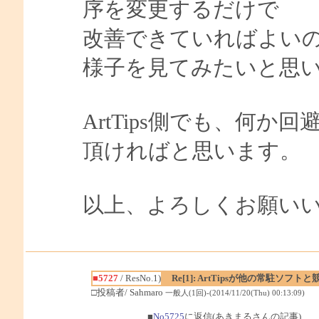
序を変更するだけで
改善できていればよい
様子を見てみたいと思
ArtTips側でも、何
頂ければと思います。
以上、よろしくお願い
■5727
/ ResNo.1)
Re[1]: ArtTipsが他の常駐ソ
□投稿者/ Sahmaro
一般人(1回)-(2014/11/20(Thu) 00:13:09)
■
No5725
に返信(あきまるさんの記事)