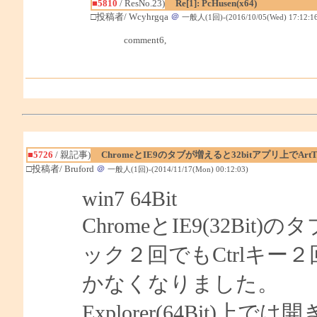
■5810
/ ResNo.23)
Re[1]: PcHusen(x64)
□投稿者/ Wcyhrgqa
＠
一般人(1回)-(2016/10/05(Wed) 17:12:16
comment6,
■5726
/ 親記事)
ChromeとIE9のタブが増えると32bitアプリ上でArt
□投稿者/ Bruford
＠
一般人(1回)-(2014/11/17(Mon) 00:12:03)
win7 64Bit
ChromeとIE9(32B
ック２回でもCtrlキー２回
かなくなりました。
Explorer(64Bit)上で