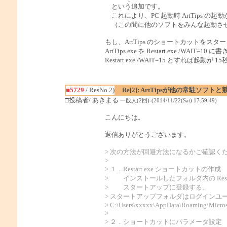
という追加です。
これにより、PC 起動時 ArtTips の起
（この間に他のソフトをみんな起動させ、A
もし、ArtTips のショートカットを
ArtTips.exe を Restart.exe /WAIT
Restart.exe /WAIT=15 とすれば起動が
■5729
/ ResNo.2)
Re[2]: ArtTipsが他の常駐ソ
□投稿者/ あきまる
一般人(2回)-(2014/11/22(Sat) 17:59:49)
こんにちは。
返信ありがとうございます。
> 次の方法が回避方法になるかご確認く
>
> １．Restart.exe ショートカットの作成
> インストールしたフォルダ内の Resta
> スタートアップに登録する。
> スタートアップフォルダはログインユーザ
> C:\Users\xxxxx\AppData\Roaming\Micros
>
> ２．ショートカットにパラメータ設定