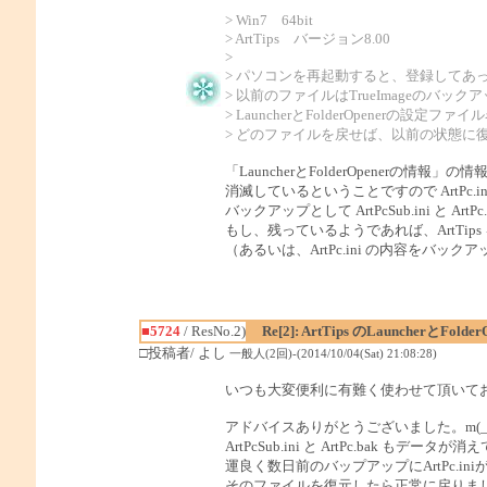
> Win7 64bit
> ArtTips バージョン8.00
>
> パソコンを再起動すると、登録してあったLa
> 以前のファイルはTrueImageのバ
> LauncherとFolderOpenerの設定
> どのファイルを戻せば、以前の状態に
「LauncherとFolderOpenerの情報」の情
消滅しているということですので ArtPc.
バックアップとして ArtPcSub.ini と
もし、残っているようであれば、ArtTips
（あるいは、ArtPc.ini の内容をバ
■5724
/ ResNo.2)
Re[2]: ArtTips のLauncher
□投稿者/ よし
一般人(2回)-(2014/10/04(Sat) 21:08:28)
いつも大変便利に有難く使わせて頂いて
アドバイスありがとうございました。m(_ 
ArtPcSub.ini と ArtPc.bak もデー
運良く数日前のバップアップにArtPc.in
そのファイルを復元したら正常に戻りま