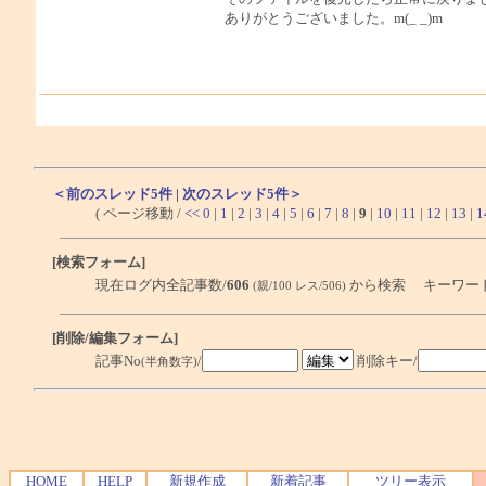
ありがとうございました。m(_ _)m
＜前のスレッド5件
|
次のスレッド5件＞
( ページ移動 /
<<
0
|
1
|
2
|
3
|
4
|
5
|
6
|
7
|
8
|
9
|
10
|
11
|
12
|
13
|
1
[検索フォーム]
現在ログ内全記事数/
606
から検索 キーワー
(親/100 レス/506)
[削除/編集フォーム]
記事No
/
削除キー/
(半角数字)
HOME
HELP
新規作成
新着記事
ツリー表示