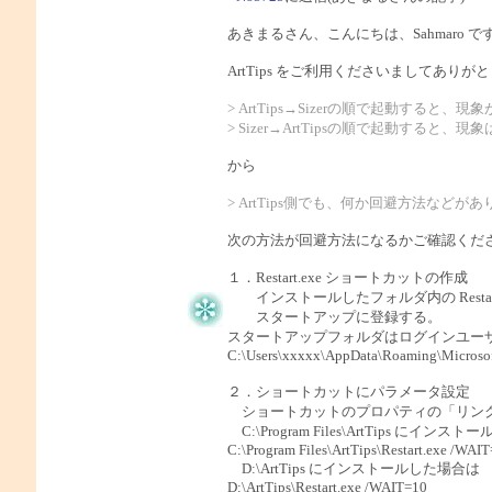
あきまるさん、こんにちは、Sahmaro で
ArtTips をご利用くださいましてあり
> ArtTips→Sizerの順で起動すると、現
> Sizer→ArtTipsの順で起動すると
から
> ArtTips側でも、何か回避方法など
次の方法が回避方法になるかご確認くだ
１．Restart.exe ショートカットの作成
インストールしたフォルダ内の Restart
スタートアップに登録する。
スタートアップフォルダはログインユーザー
C:\Users\xxxxx\AppData\Roaming\Microsof
２．ショートカットにパラメータ設定
ショートカットのプロパティの「リンク先欄
C:\Program Files\ArtTips にインス
C:\Program Files\ArtTips\Restart.exe /WAI
D:\ArtTips にインストールした場合は
D:\ArtTips\Restart.exe /WAIT=10