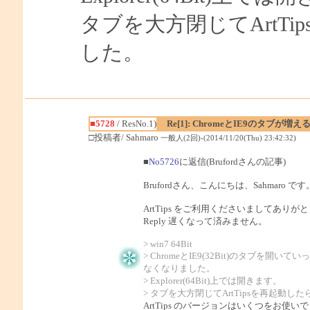
タブを大方閉じてArtT
した。
■5728
/ ResNo.1)
Re[1]: ChromeとIE9のタブが増
□投稿者/ Sahmaro
一般人(2回)-(2014/11/20(Thu) 23:42:32)
■
No5726
に返信(Brufordさんの記事)
Brufordさん、こんにちは、Sahmaro です
ArtTips をご利用くださいましてあり
Reply 遅くなって済みません。
> win7 64Bit
> ChromeとIE9(32Bit)のタブを開
なくなりました。
> Explorer(64Bit)上では開きます。
> タブを大方閉じてArtTipsを再起動
ArtTips のバージョンはいくつをお使い