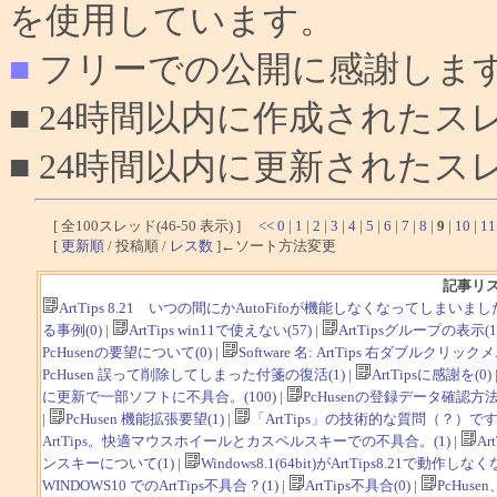
を使用しています。
■
フリーでの公開に感謝しま
■ 24時間以内に作成されたス
■ 24時間以内に更新されたス
[ 全100スレッド(46-50 表示) ]
<<
0
|
1
|
2
|
3
|
4
|
5
|
6
|
7
|
8
|
9
|
10
|
11
[
更新順
/ 投稿順 /
レス数
]←ソート方法変更
記事リ
ArtTips 8.21 いつの間にかAutoFifoが機能しなくなってしまいました(T
る事例(0)
|
ArtTips win11で使えない(57)
|
ArtTipsグループの表示(1
PcHusenの要望について(0)
|
Software 名: ArtTips 右ダブルクリ
PcHusen 誤って削除してしまった付箋の復活(1)
|
ArtTipsに感謝を(0)
に更新で一部ソフトに不具合。(100)
|
PcHusenの登録データ確認方法(
|
PcHusen 機能拡張要望(1)
|
「ArtTips」の技術的な質問（？）です。
ArtTips。快適マウスホイールとカスペルスキーでの不具合。(1)
|
Ar
ンスキーについて(1)
|
Windows8.1(64bit)がArtTips8.21で動作しなく
WINDOWS10 でのArtTips不具合？(1)
|
ArtTips不具合(0)
|
PcHus