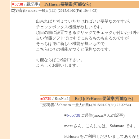
■5738
/ 親記事)
PcHusen 要望案(可能なら)
□投稿者/ mozu
一般人(1回)-(2015/01/02(Fri) 10:44:02)
出来ればと考えていただければいい要望なのですが、
チェックボックス機能が欲しいです。
項目の前に設置できるクリックでチェックが付いたり外
古い付箋ソフトではすでにあるものもあるのですが
そっちは逆に新しい機能が無いもので
こちらにその機能がつくと便利なのです。
可能ならばご検討下さい。
よろしくお願いします。
■5739
/ ResNo.1)
Re[1]: PcHusen 要望案(可能なら)
□投稿者/ Sahmaro
一般人(6回)-(2015/01/02(Fri) 22:32:54)
■
No5738
に返信(mozuさんの記事)
mozuさん、こんにちは、Sahmaro です。
PcHusen をご利用くださいましてあり