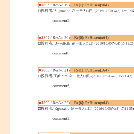
■5806
/ ResNo.19)
Re[1]: PcHusen(x64)
□投稿者/ Sujmwico
＠
一般人(1回)-(2016/10/05(Wed) 12:40:08
comment5,
■5807
/ ResNo.20)
Re[6]: PcHusen(x64)
□投稿者/ Bywdtcfh
＠
一般人(1回)-(2016/10/05(Wed) 15:11:26
comment6,
■5808
/ ResNo.21)
Re[1]: PcHusen(x64)
□投稿者/ Tjtliajm
＠
一般人(1回)-(2016/10/05(Wed) 15:11:42)
comment6,
■5809
/ ResNo.22)
Re[6]: PcHusen(x64)
□投稿者/ Rgozxtre
＠
一般人(1回)-(2016/10/05(Wed) 17:11:55)
comment3,