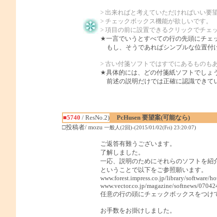
> 出来ればと考えていただければいい要
> チェックボックス機能が欲しいです。
> 項目の前に設置できるクリックでチェ
★一言でいうとすべての行の先頭にチェ
もし、そうであればシンプルな位置付け
> 古い付箋ソフトではすでにあるものも
★具体的には、どの付箋紙ソフトでしょ
前述の説明だけでは正確に認識できてい
■5740
/ ResNo.2)
PcHusen 要望案(可能なら)
□投稿者/ mozu
一般人(2回)-(2015/01/02(Fri) 23:20:07)
ご返答有難うございます。
了解しました。
一応、説明のためにそれらのソフトを紹
ということで以下をご参照願います。
www.forest.impress.co.jp/library/software/ho
www.vector.co.jp/magazine/softnews/0704
任意の行の頭にチェックボックスをつけ
お手数をお掛けしました。