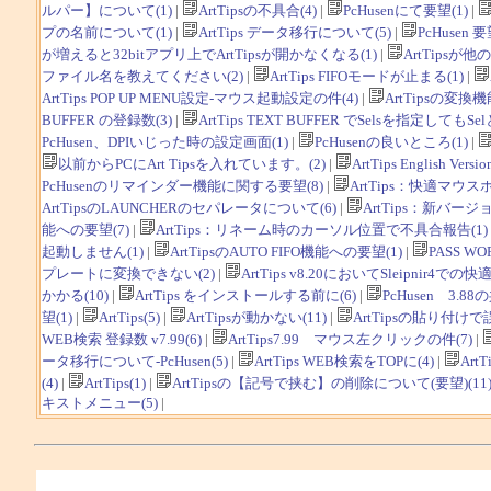
ルパー】について(1)
|
ArtTipsの不具合(4)
|
PcHusenにて要望(1)
|
プの名前について(1)
|
ArtTips データ移行について(5)
|
PcHusen 要
が増えると32bitアプリ上でArtTipsが開かなくなる(1)
|
ArtTips
ファイル名を教えてください(2)
|
ArtTips FIFOモードが止まる(1)
|
ArtTips POP UP MENU設定-マウス起動設定の件(4)
|
ArtTipsの変換機
BUFFER の登録数(3)
|
ArtTips TEXT BUFFER でSelsを指定し
PcHusen、DPIいじった時の設定画面(1)
|
PcHusenの良いところ(1)
|
以前からPCにArt Tipsを入れています。(2)
|
ArtTips English Versio
PcHusenのリマインダー機能に関する要望(8)
|
ArtTips：快適マウス
ArtTipsのLAUNCHERのセパレータについて(6)
|
ArtTips：新バ
能への要望(7)
|
ArtTips：リネーム時のカーソル位置で不具合報告(1)
起動しません(1)
|
ArtTipsのAUTO FIFO機能への要望(1)
|
PASS 
プレートに変換できない(2)
|
ArtTips v8.20においてSleipn
かかる(10)
|
ArtTips をインストールする前に(6)
|
PcHusen 3.88
望(1)
|
ArtTips(5)
|
ArtTipsが動かない(11)
|
ArtTipsの貼り付けで
WEB検索 登録数 v7.99(6)
|
ArtTips7.99 マウス左クリックの件(7)
|
ータ移行について-PcHusen(5)
|
ArtTips WEB検索をTOPに(4)
|
ArtT
(4)
|
ArtTips(1)
|
ArtTipsの【記号で挟む】の削除について(要望)(11
キストメニュー(5)
|