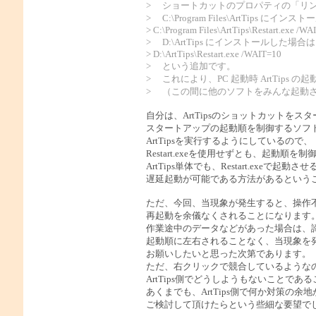
> ショートカットのプロパティの「リンク先
> C:\Program Files\ArtTips にイ
> C:\Program Files\ArtTips\Restart.exe /WA
> D:\ArtTips にインストールした場合は
> D:\ArtTips\Restart.exe /WAIT=10
> という追加です。
> これにより、PC 起動時 ArtTips の
> （この間に他のソフトをみんな起動させ
自分は、ArtTipsのショットカットを
スタートアップの起動順を制御するソフ
ArtTipsを実行するようにしているので、
Restart.exeを使用せずとも、起動順を
ArtTips単体でも、Restart.exeで起動
遅延起動が可能である方法があるという
ただ、今回、当現象が発生すると、操作
再起動を余儀なくされることになります
作業途中のデータなどがあった場合は、
起動順に左右されることなく、当現象を
お願いしたいと思った次第であります。
ただ、右クリックで競合しているような
ArtTips側でどうしようもないことで
あくまでも、ArtTips側で何か対策の余
ご検討して頂けたらという些細な要望で