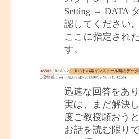
Setting → 
認してください
ここに指定され
す。
■5506
/ ResNo.2)
Re[2]: os再インストール時のデータ
□投稿者/ user
一般人(2回)-(2013/09/02(Mon) 13:42:50)
迅速な回答をあ
実は、まだ解決
度ご教授願おう
お話を読む限り