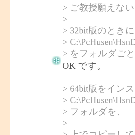
> ご教授願えな
>
> 32bit版のとき
> C:\PcHusen\HsnD
> をフォルダご
OK です。
> 64bit版を
> C:\PcHusen\HsnD
> フォルダを、
>
> 上でコピーして