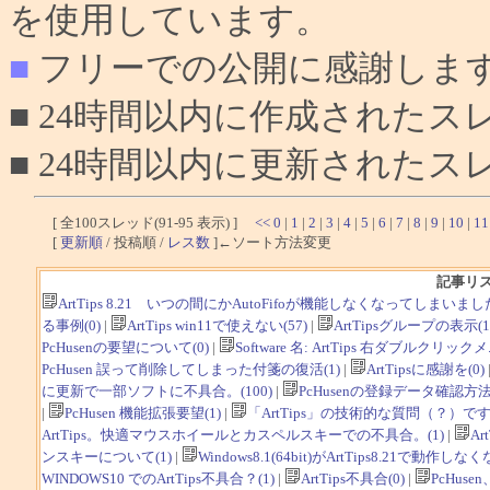
を使用しています。
■
フリーでの公開に感謝しま
■ 24時間以内に作成されたス
■ 24時間以内に更新されたス
[ 全100スレッド(91-95 表示) ]
<<
0
|
1
|
2
|
3
|
4
|
5
|
6
|
7
|
8
|
9
|
10
|
11
[
更新順
/ 投稿順 /
レス数
]←ソート方法変更
記事リ
ArtTips 8.21 いつの間にかAutoFifoが機能しなくなってしまいました(T
る事例(0)
|
ArtTips win11で使えない(57)
|
ArtTipsグループの表示(1
PcHusenの要望について(0)
|
Software 名: ArtTips 右ダブルクリ
PcHusen 誤って削除してしまった付箋の復活(1)
|
ArtTipsに感謝を(0)
に更新で一部ソフトに不具合。(100)
|
PcHusenの登録データ確認方法(
|
PcHusen 機能拡張要望(1)
|
「ArtTips」の技術的な質問（？）です。
ArtTips。快適マウスホイールとカスペルスキーでの不具合。(1)
|
Ar
ンスキーについて(1)
|
Windows8.1(64bit)がArtTips8.21で動作しなく
WINDOWS10 でのArtTips不具合？(1)
|
ArtTips不具合(0)
|
PcHus