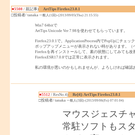
■5508
/ 親記事)
ArtTips Firefox23.0.1
□投稿者/ tanaka
一般人(1回)-(2013/09/05(Thu) 21:15:55)
Win7 64bitで
ArtTips Unicode Ver 7.98を使わせてもらっています。
Firefox23.0.1で。ApplicationProcess内でPopUp
ポップアップメニューが表示されない時があります。（
Firefoxを再インストールして、素の状態にしてみても
FirefoxESR17.0.8では正常に表示されます。
私の環境が悪いのかもしれませんが、よろしければ確認
■5512
/ ResNo.4)
Re[4]: ArtTips Firefox23.0.1
□投稿者/ tanaka
一般人(3回)-(2013/09/06(Fri) 07:01:04)
マウスジェスチ
常駐ソフトもス