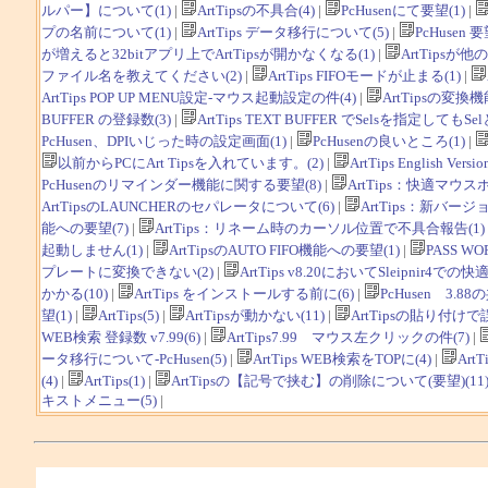
ルパー】について(1)
|
ArtTipsの不具合(4)
|
PcHusenにて要望(1)
|
プの名前について(1)
|
ArtTips データ移行について(5)
|
PcHusen 要
が増えると32bitアプリ上でArtTipsが開かなくなる(1)
|
ArtTips
ファイル名を教えてください(2)
|
ArtTips FIFOモードが止まる(1)
|
ArtTips POP UP MENU設定-マウス起動設定の件(4)
|
ArtTipsの変換機
BUFFER の登録数(3)
|
ArtTips TEXT BUFFER でSelsを指定し
PcHusen、DPIいじった時の設定画面(1)
|
PcHusenの良いところ(1)
|
以前からPCにArt Tipsを入れています。(2)
|
ArtTips English Versio
PcHusenのリマインダー機能に関する要望(8)
|
ArtTips：快適マウス
ArtTipsのLAUNCHERのセパレータについて(6)
|
ArtTips：新バ
能への要望(7)
|
ArtTips：リネーム時のカーソル位置で不具合報告(1)
起動しません(1)
|
ArtTipsのAUTO FIFO機能への要望(1)
|
PASS 
プレートに変換できない(2)
|
ArtTips v8.20においてSleipn
かかる(10)
|
ArtTips をインストールする前に(6)
|
PcHusen 3.88
望(1)
|
ArtTips(5)
|
ArtTipsが動かない(11)
|
ArtTipsの貼り付けで
WEB検索 登録数 v7.99(6)
|
ArtTips7.99 マウス左クリックの件(7)
|
ータ移行について-PcHusen(5)
|
ArtTips WEB検索をTOPに(4)
|
ArtT
(4)
|
ArtTips(1)
|
ArtTipsの【記号で挟む】の削除について(要望)(11
キストメニュー(5)
|