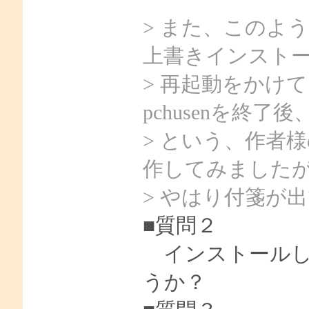
> また、このよう
上書きインスト
> 再起動をかけ
pchusenを終
> という、作者
作してみました
> やはり付箋が
■質問２
インストールしたフ
うか？