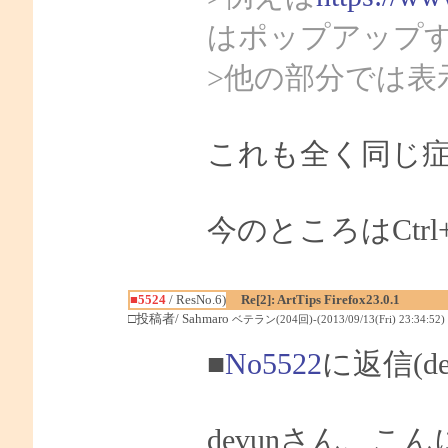
はポップアップ
>他の部分では表
これも全く同じ
今のところはCt
■5524
/ ResNo.6)
Re[2]: ArtTips Firefox23.0.1
□投稿者/ Sahmaro
ベテラン(204回)-(2013/09/13(Fri) 23:34:52)
■
No5522
に返信(d
devunさん、こん