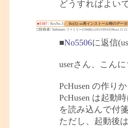
どうすればよい
■5507
/ ResNo.3)
Re[3]: os再インストール時のデータ
□投稿者/ Sahmaro
ファミリー(196回)-(2013/09/02(Mon) 21:21:
■
No5506
に返信(u
userさん、こんに
PcHusen の作
PcHusen は
を読み込んで付
ただし、起動後