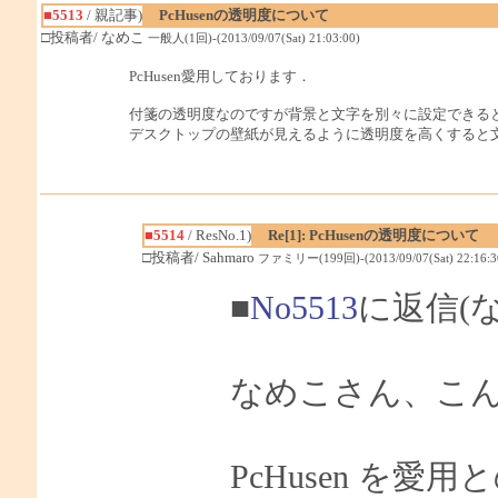
■5513
/ 親記事)
PcHusenの透明度について
□投稿者/ なめこ
一般人(1回)-(2013/09/07(Sat) 21:03:00)
PcHusen愛用しております．
付箋の透明度なのですが背景と文字を別々に設定できる
デスクトップの壁紙が見えるように透明度を高くすると
■5514
/ ResNo.1)
Re[1]: PcHusenの透明度について
□投稿者/ Sahmaro
ファミリー(199回)-(2013/09/07(Sat) 22:16:3
■
No5513
に返信(
なめこさん、こんに
PcHusen を