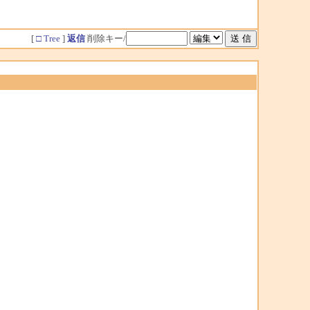
[
□ Tree
]
返信
削除キー/