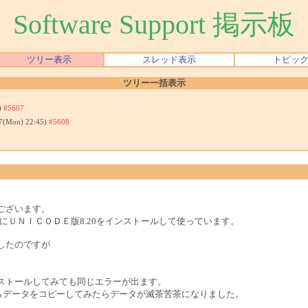
Software Support 掲示板
ツリー表示
スレッド表示
トピッ
ツリー一括表示
)
#5607
17(Mon) 22:45)
#5608
ございます。
所にＵＮＩＣＯＤＥ版8.20をインストールして使っています。
したのですが
ストールしてみても同じエラーが出ます。
0からデータをコピーしてみたらデータが滅茶苦茶になりました。