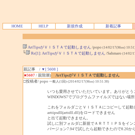
HOME
HELP
新規作成
新着記事
ArtTipsがＶＩＳＴＡで起動しません
/popo
(14/02/17(Mon) 10:51
└
Re[1]: ArtTipsがＶＩＳＴＡで起動しません
/Sahmaro
(14/02/
親記事 /
▼[ 5608 ]
■5607
/ 親階層)
ArtTipsがＶＩＳＴＡで起動しません
□投稿者/ popo
一般人(1回)-(2014/02/17(Mon) 10:51:38)
いつも愛用させていただいています。ありがとう
WINDOWS7でプログラムファイルズではない場
これをフォルダごとＶＩＳＴＡにコピーして起動
arttipsdll(arttdll.dll)をロードできません
と出て起動できません。
試しに別フォルダに新規でＡＲＴＴＩＰＳをイン
バージョン7.94で試したら起動できたので8.2