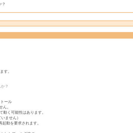
か？
います。
んか？
インストール
ません。
トールして動く可能性はあります。
ていません）
再起動を要求されます。