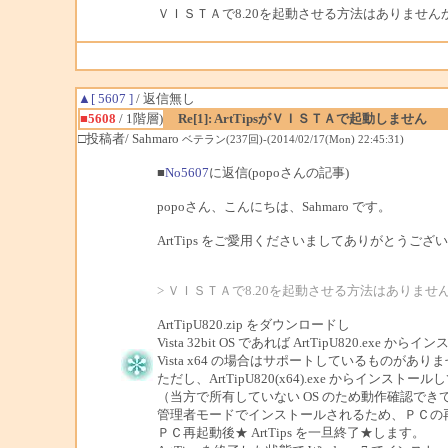
ＶＩＳＴＡで8.20を起動させる方法はありません
▲[ 5607 ]
/ 返信無し
■5608
/ 1階層)
Re[1]: ArtTipsがＶＩＳＴＡで起動しません
□投稿者/ Sahmaro
ベテラン(237回)-(2014/02/17(Mon) 22:45:31)
■
No5607
に返信(popoさんの記事)
popoさん、こんにちは、Sahmaro です。
ArtTips をご愛用くださいましてありがとうござ
> ＶＩＳＴＡで8.20を起動させる方法はありませ
ArtTipU820.zip をダウンロードし
Vista 32bit OS であれば ArtTipU820.exe から
Vista x64 の場合はサポートしているものがあり
ただし、ArtTipU820(x64).exe からインス
（当方で所有していない OS のため動作確認でき
管理者モードでインストールされるため、ＰＣの
ＰＣ再起動後★ ArtTips を一旦終了★します。