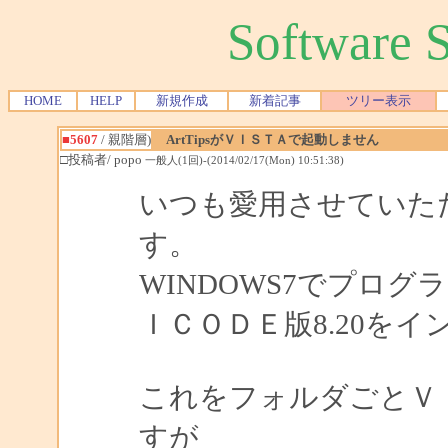
Software
HOME
HELP
新規作成
新着記事
ツリー表示
■5607
/ 親階層)
ArtTipsがＶＩＳＴＡで起動しません
□投稿者/ popo
一般人(1回)-(2014/02/17(Mon) 10:51:38)
いつも愛用させていた
す。
WINDOWS7でプロ
ＩＣＯＤＥ版8.20を
これをフォルダごとＶ
すが