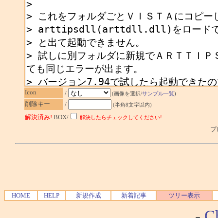
Icon
/
(画像を選択/
サンプル一覧
)
削除キー
/
(半角8文字以内)
解決済み!
BOX/
解決したらチェックしてください!
プレ
HOME
HELP
新規作成
新着記事
ツリー表示
-
Ch