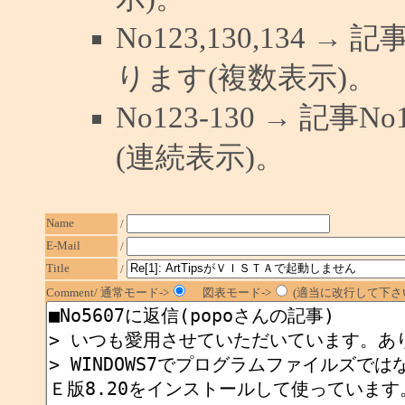
No123,130,134 →
ります(複数表示)。
No123-130 → 記
(連続表示)。
Name
/
E-Mail
/
Title
/
Comment/ 通常モード->
図表モード->
(適当に改行して下さい