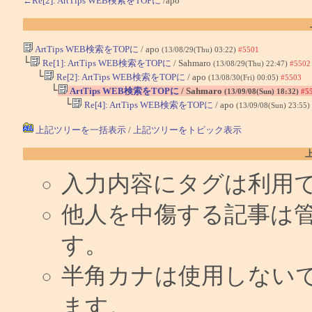
←Re[2]: ArtTips WEB検索をTOPに
/apo
ArtTips WEB検索をTOPに
/ apo
(13/08/29(Thu) 03:22)
#5501
└
Re[1]: ArtTips WEB検索をTOPに
/ Sahmaro
(13/08/29(Thu) 22:47)
#5502
└
Re[2]: ArtTips WEB検索をTOPに
/ apo
(13/08/30(Fri) 00:05)
#5503
└
ArtTips WEB検索をTOPに
/ Sahmaro
(13/09/08(Sun) 18:32)
#5
└
Re[4]: ArtTips WEB検索をTOPに
/ apo
(13/09/08(Sun) 23:55)
上記ツリーを一括表示
/
上記ツリーをトピック表示
入力内容にタグは利用
他人を中傷する記事は
す。
半角カナは使用しない
ます。