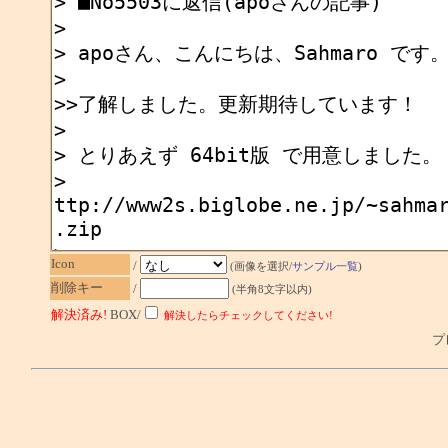
Icon
/
(画像を選択/
サンプル一覧
)
削除キー
/
(半角8文字以内)
解決済み!
BOX/
解決したらチェックしてください!
プレ