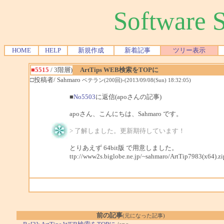
Software
HOME
HELP
新規作成
新着記事
ツリー表示
■5515
/ 3階層)
ArtTips WEB検索をTOPに
□投稿者/ Sahmaro
ベテラン(200回)-(2013/09/08(Sun) 18:32:05)
■
No5503
に返信(apoさんの記事)
apoさん、こんにちは、Sahmaro です。
> 了解しました。更新期待しています！
とりあえず 64bit版 で用意しました。
ttp://www2s.biglobe.ne.jp/~sahmaro/ArtTip7983(x64).zi
前の記事
(元になった記事)