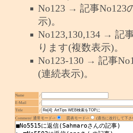
No123 → 記事No
示)。
No123,130,134 →
ります(複数表示)。
No123-130 → 記
(連続表示)。
Name
/
E-Mail
/
Title
/
Comment/ 通常モード->
図表モード->
(適当に改行して下さい