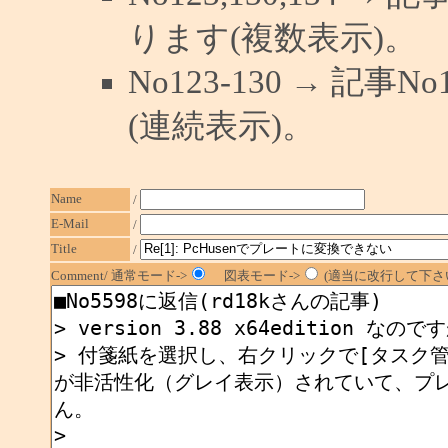
ります(複数表示)。
No123-130 → 記
(連続表示)。
Name
/
E-Mail
/
Title
/
Comment/ 通常モード->
図表モード->
(適当に改行して下さい