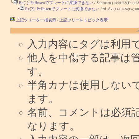
└
Re[1]: PcHusenでプレートに変換できない
/ Sahmaro
(14/01/23(Thu) 2
└
Re[2]: PcHusenでプレートに変換できない
/ rd18k
(14/01/24(Fri) 0
上記ツリーを一括表示
/
上記ツリーをトピック表示
入力内容にタグは利用
他人を中傷する記事は
す。
半角カナは使用しない
ます。
名前、コメントは必須
なります。