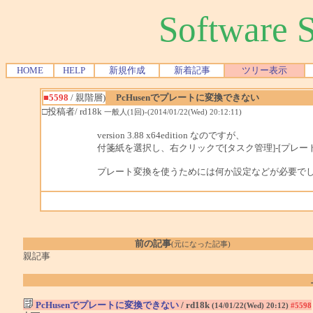
Software
HOME
HELP
新規作成
新着記事
ツリー表示
■5598
/ 親階層)
PcHusenでプレートに変換できない
□投稿者/ rd18k
一般人(1回)-(2014/01/22(Wed) 20:12:11)
version 3.88 x64edition なのですが、
付箋紙を選択し、右クリックで[タスク管理]-[プレ
プレート変換を使うためには何か設定などが必要で
前の記事
(元になった記事)
親記事
PcHusenでプレートに変換できない
/ rd18k
(14/01/22(Wed) 20:12)
#5598