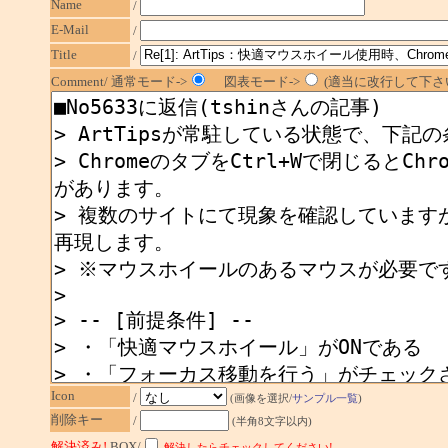
Name
/
E-Mail
/
Title
/
Comment/ 通常モード->
図表モード->
(適当に改行して下さい
Icon
/
(画像を選択/
サンプル一覧
)
削除キー
/
(半角8文字以内)
解決済み!
BOX/
解決したらチェックしてください!