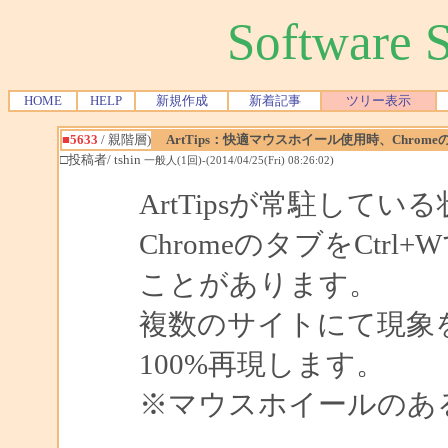
Software
HOME
HELP
新規作成
新着記事
ツリー表示
■5633
/ 親階層)
ArtTips：快適マウスホイール使用時、Chrome
□投稿者/ tshin
一般人(1回)-(2014/04/25(Fri) 08:26:02)
ArtTipsが常駐して
ChromeのタブをCtr
ことがあります。
複数のサイトにて現象
100%再現します。
※マウスホイールのあ