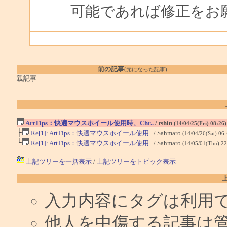
可能であれば修正をお
前の記事
(元になった記事)
親記事
ArtTips：快適マウスホイール使用時、Chr..
/ tshin
(14/04/25(Fri) 08:26
├
Re[1]: ArtTips：快適マウスホイール使用..
/ Sahmaro
(14/04/26(Sat) 06
└
Re[1]: ArtTips：快適マウスホイール使用..
/ Sahmaro
(14/05/01(Thu) 2
上記ツリーを一括表示
/
上記ツリーをトピック表示
入力内容にタグは利用
他人を中傷する記事は