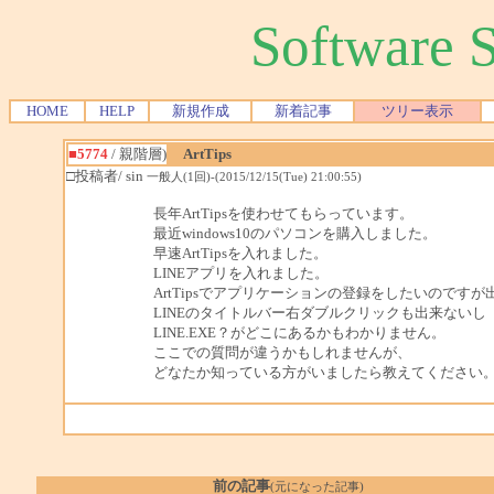
Software
HOME
HELP
新規作成
新着記事
ツリー表示
■5774
/ 親階層)
ArtTips
□投稿者/ sin
一般人(1回)-(2015/12/15(Tue) 21:00:55)
長年ArtTipsを使わせてもらっています。
最近windows10のパソコンを購入しました。
早速ArtTipsを入れました。
LINEアプリを入れました。
ArtTipsでアプリケーションの登録をしたいのです
LINEのタイトルバー右ダブルクリックも出来ないし
LINE.EXE？がどこにあるかもわかりません。
ここでの質問が違うかもしれませんが、
どなたか知っている方がいましたら教えてください
前の記事
(元になった記事)