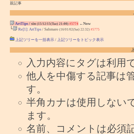
親記事
ArtTips
/ sin
←Now
(15/12/15(Tue) 21:00)
#5774
└
Re[1]: ArtTips
/ Sahmaro
(16/01/02(Sat) 22:32)
#5775
上記ツリーを一括表示
/
上記ツリーをトピック表示
入力内容にタグは利用
他人を中傷する記事は
す。
半角カナは使用しない
ます。
名前、コメントは必須