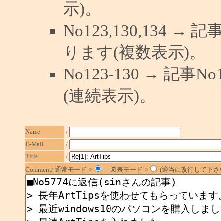
示)。
No123,130,134 →
ります(複数表示)。
No123-130 → 記
(連続表示)。
Name
/
E-Mail
/
Title
/
Comment/ 通常モード->
図表モード->
(適当に改行して下さい