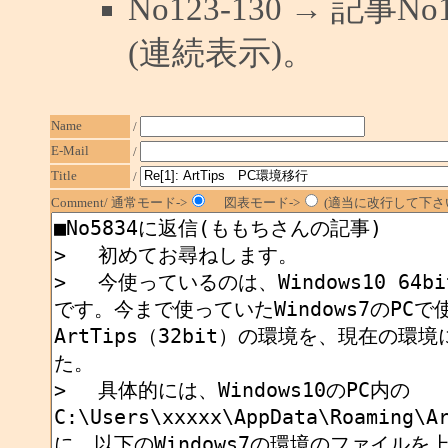
No123-130 → 記
(連続表示)。
Name
/
E-Mail
/
Title
/
Comment/ 通常モード->
図表モード->
(適当に改行して下さい