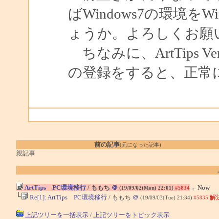
ばWindows7の環境を
ょうか。よろしくお願
ちなみに、ArtTips Ver
の登録をすると、正常
前の記事
(元になった記事)
親記事
ArtTips PC環境移行
/ ももち
＠
←Now
(19/09/02(Mon) 22:01)
#5834
└
Re[1]: ArtTips PC環境移行
/ ももち
＠
解
(19/09/03(Tue) 21:34)
#5835
上記ツリーを一括表示
/
上記ツリーをトピック表示