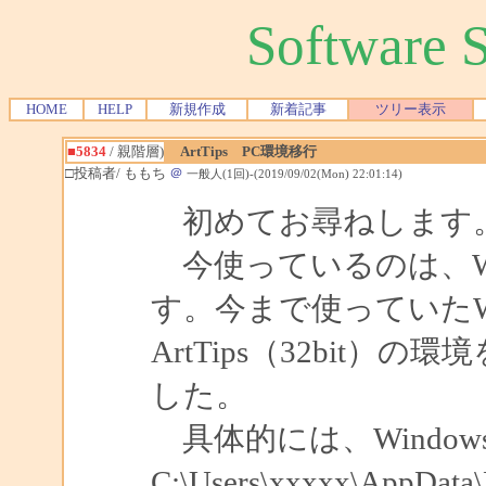
Software
HOME
HELP
新規作成
新着記事
ツリー表示
■5834
/ 親階層)
ArtTips PC環境移行
□投稿者/ ももち
＠
一般人(1回)-(2019/09/02(Mon) 22:01:14)
初めてお尋ねします
今使っているのは、Windows1
す。今まで使っていたWi
ArtTips（32bit
した。
具体的には、Windows
C:\Users\xxxxx\AppD