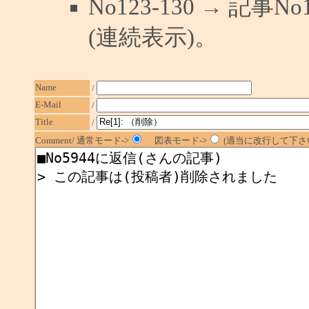
No123-130 → 記
(連続表示)。
Name
/
E-Mail
/
Title
/
Comment/ 通常モード->
図表モード->
(適当に改行して下さい