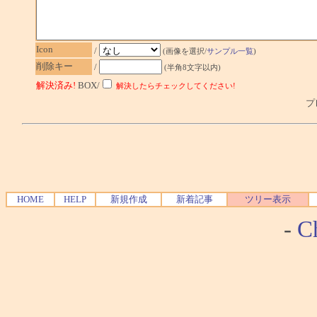
Icon
/
(画像を選択/
サンプル一覧
)
削除キー
/
(半角8文字以内)
解決済み!
BOX/
解決したらチェックしてください!
プレ
HOME
HELP
新規作成
新着記事
ツリー表示
-
Ch