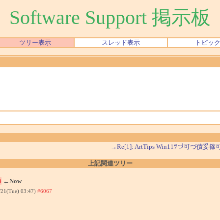
Software Support 掲示板
ツリー表示
スレッド表示
トピッ
→Re[1]: ArtTips Win11ﾂづ可づ債妥篠
上記関連ツリー
←Now
3
/21(Tue) 03:47)
#6067