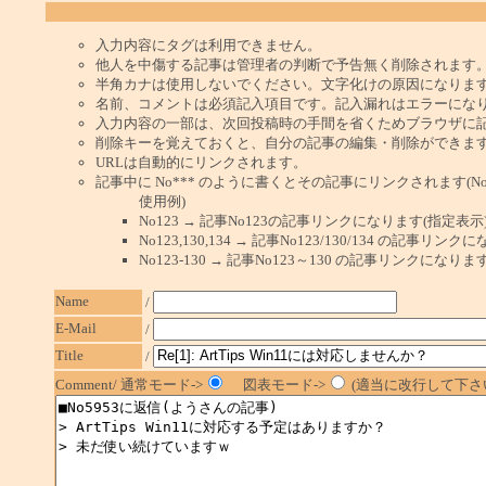
入力内容にタグは利用できません。
他人を中傷する記事は管理者の判断で予告無く削除されます
半角カナは使用しないでください。文字化けの原因になりま
名前、コメントは必須記入項目です。記入漏れはエラーにな
入力内容の一部は、次回投稿時の手間を省くためブラウザに
削除キーを覚えておくと、自分の記事の編集・削除ができま
URLは自動的にリンクされます。
記事中に No*** のように書くとその記事にリンクされます(No 
使用例)
No123 → 記事No123の記事リンクになります(指定表示
No123,130,134 → 記事No123/130/134 の記事リ
No123-130 → 記事No123～130 の記事リンクになり
Name
/
E-Mail
/
Title
/
Comment/ 通常モード->
図表モード->
(適当に改行して下さい