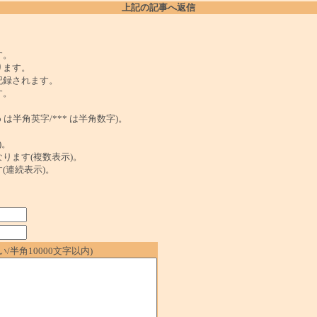
上記の記事へ返信
。
す。
ります。
記録されます。
す。
は半角英字/*** は半角数字)。
)。
ンクになります(複数表示)。
ます(連続表示)。
/半角10000文字以内)