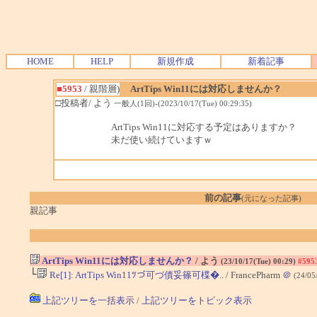
HOME
HELP
新規作成
新着記事
■5953
/ 親階層)
ArtTips Win11には対応しませんか？
□投稿者/ よう
一般人(1回)-(2023/10/17(Tue) 00:29:35)
ArtTips Win11に対応する予定はありますか？
未だ使い続けていますｗ
前の記事
(元になった記事)
親記事
ArtTips Win11には対応しませんか？
/ よう
(23/10/17(Tue) 00:29)
#595
└
Re[1]: ArtTips Win11ﾂづ可づ債妥篠可楪�..
/ FrancePharm
＠
(24/05
上記ツリーを一括表示
/
上記ツリーをトピック表示