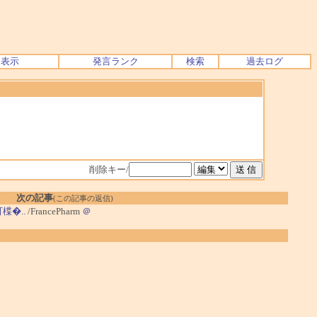
ク表示
発言ランク
検索
過去ログ
削除キー/
次の記事
(この記事の返信)
可楪�..
/FrancePharm
＠