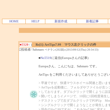
HOME
HELP
新規作成
新着記事
■5520
/ )
Re[1]: ArtTips7.99 マウス左クリックの件
□投稿者/ Sahmaro
ベテラン(202回)-(2013/09/12(Thu) 20:54:53)
■
No5519
に返信(Europaさんの記事)
Europaさん、こんにちは、Sahmaro です。
ArtTips をご利用くださいましてありがとうござ
> 早速ですが、快適マウスホイール関連と思いま
> ArtTipsを起動後に、フォルダやファイルが
> しております。ダブルクリックで開くように設
> 開いてしまうイメージで、10回に1回程度発生
> デスクトップで左ダブルクリックでPOPUp M
> シングルクリックで開くようなことが発生しま
> 現在のVer7.99ですが、これをVer7.94に戻