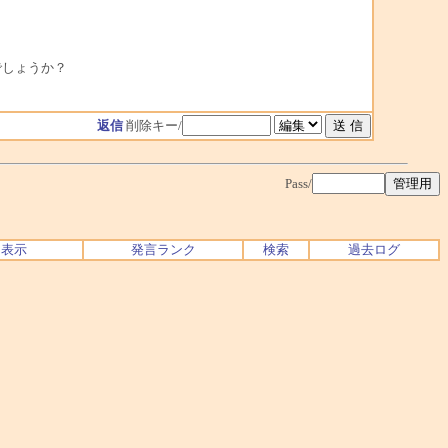
でしょうか？
返信
削除キー/
Pass/
ク表示
発言ランク
検索
過去ログ