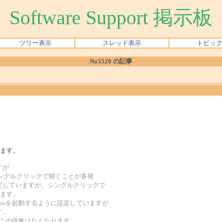
Software Support 掲示板
ツリー表示
スレッド表示
トピッ
No5520 の記事
います。
すが
左シングルクリックで開くことが多発
定していますが、シングルクリックで
します。
enuを起動するように設定していますが
す。
すと、この現象はなくなります。