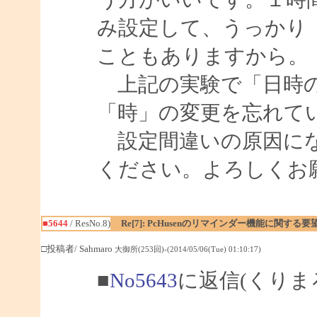
み設定して、うっかり
こともありますから。
上記の実験で「日時の
「時」の変更を忘れて
設定間違いの原因にな
ください。よろしくお
■5644
/ ResNo.8)
Re[7]: PcHusenのリマインダー機能に関する要
□投稿者/ Sahmaro
大御所(253回)-(2014/05/06(Tue) 01:10:17)
■
No5643
に返信(くりま