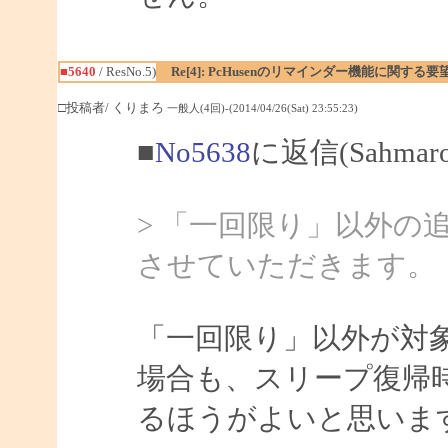
■5640
/ ResNo.5)
Re[4]: PcHusenのリマインダー機能に関する要
□投稿者/ くりまろ
一般人(4回)-(2014/04/26(Sat) 23:55:23)
■
No5638
に返信(Sahma
> 「一回限り」以外の
させていただきます。
「一回限り」以外が対
場合も、スリープ復帰
るほうがよいと思いま