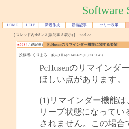
Softwar
HOME
HELP
新規作成
新着記事
ツリー表示
[ スレッド内全8レス(親記事-8 表示) ] <<
0
>>
■5634
/ 親記事)
PcHusenのリマインダー機能に関する要望
□投稿者/ くりまろ
一般人(1回)-(2014/04/25(Fri) 23:31:43)
PcHusenのリマイ
ほしい点があります。
(1)リマインダー機能
リープ状態になってい
されません。この場合