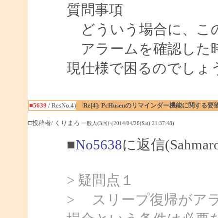
質問事項
どういう場合に、この
アラームを確認した時
現仕様で困るのでしょ
■5639
/ ResNo.4)
Re[4]: PcHusenのリマインダー機能に関する要
□投稿者/ くりまろ
一般人(3回)-(2014/04/26(Sat) 21:37:48)
■
No5638
に返信(Sahma
> 疑問点１
> スリープ復帰がア