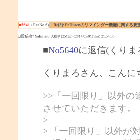
■5641
/ ResNo.6)
Re[5]: PcHusenのリマインダー機能に関する要
□投稿者/ Sahmaro
大御所(251回)-(2014/05/01(Thu) 21:54:50)
■
No5640
に返信(くりま
くりまろさん、こんにちは
>>「一回限り」以外の
させていただきます。
>
> 「一回限り」以外が