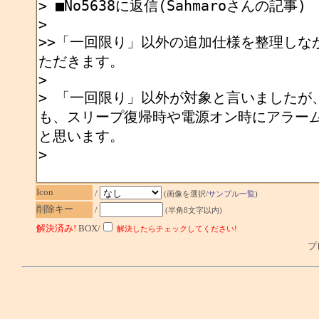
Icon
/
(画像を選択/
サンプル一覧
)
削除キー
/
(半角8文字以内)
解決済み!
BOX/
解決したらチェックしてください!
プレ