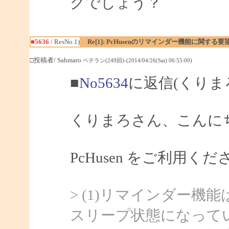
グでしょう？
■5636
/ ResNo.1)
Re[1]: PcHusenのリマインダー機能に関する要
□投稿者/ Sahmaro
ベテラン(249回)-(2014/04/26(Sat) 06:55:00)
■
No5634
に返信(くりま
くりまろさん、こんにちは
PcHusen をご利用
> (1)リマインダー
スリープ状態になって