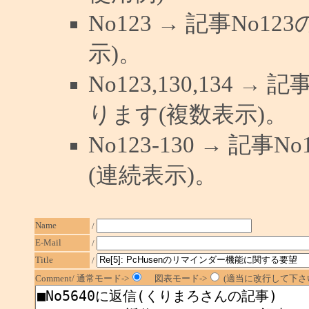
No123 → 記事No
示)。
No123,130,134 →
ります(複数表示)。
No123-130 → 記
(連続表示)。
Name
/
E-Mail
/
Title
/
Comment/ 通常モード->
図表モード->
(適当に改行して下さい