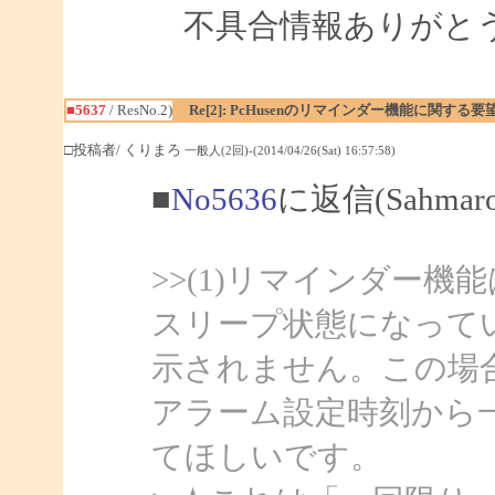
不具合情報ありがとう
■5637
/ ResNo.2)
Re[2]: PcHusenのリマインダー機能に関する要
□投稿者/ くりまろ
一般人(2回)-(2014/04/26(Sat) 16:57:58)
■
No5636
に返信(Sahma
>>(1)リマインダー
スリープ状態になって
示されません。この場
アラーム設定時刻から
てほしいです。