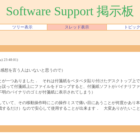
Software Support 掲示板
ツリー表示
スレッド表示
トピッ
 23:48:01)
んな感想を言う人はいないと思うので）
とが一つありました． それは付箋紙をベタベタ貼り付けたデスクトップ上で
を誤って付箋紙上にファイルをドロップすると、付箋紙ソフトがバイナリファ
不明のバイナリのゴミが付箋紙に表示されてしまう）
ていて、その移動操作時にこの操作ミスで痛い目にあうことが何度かあり本当に
生成するだけ）なので安心して使用することが出来ます． 大変ありがたいこ