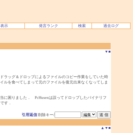
ク表示
発言ランク
検索
過去ログ
▼
■
ドラッグ＆ドロップによるファイルのコピー作業をしていた時
イルを食べてしまって元のファイルを復元出来なくなってしま
困りました． PcHusenは誤ってドロップしたバイナリフ
とです．
引用返信
削除キー/
▲
▼
■