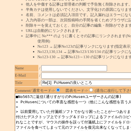
他人を中傷する記事は管理者の判断で予告無く削除されます
半角カナは使用しないでください。文字化けの原因になりま
名前、コメントは必須記入項目です。記入漏れはエラーにな
入力内容の一部は、次回投稿時の手間を省くためブラウザに
削除キーを覚えておくと、自分の記事の編集・削除ができま
URLは自動的にリンクされます。
記事中に No*** のように書くとその記事にリンクされます(No 
使用例)
No123 → 記事No123の記事リンクになります(指定表示
No123,130,134 → 記事No123/130/134 の記事リ
No123-130 → 記事No123～130 の記事リンクになり
Name
/
E-Mail
/
Title
/
Comment/ 通常モード->
図表モード->
(適当に改行して下さい