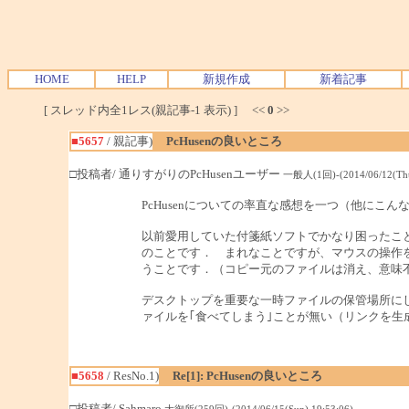
HOME
HELP
新規作成
新着記事
[ スレッド内全1レス(親記事-1 表示) ] <<
0
>>
■5657
/ 親記事)
PcHusenの良いところ
□投稿者/ 通りすがりのPcHusenユーザー
一般人(1回)-(2014/06/12(Thu)
PcHusenについての率直な感想を一つ（他にこ
以前愛用していた付箋紙ソフトでかなり困ったこ
のことです． まれなことですが、マウスの操作
うことです．（コピー元のファイルは消え、意味
デスクトップを重要な一時ファイルの保管場所にし
ァイルを｢食べてしまう｣ことが無い（リンクを
■5658
/ ResNo.1)
Re[1]: PcHusenの良いところ
□投稿者/ Sahmaro
大御所(259回)-(2014/06/15(Sun) 19:53:06)