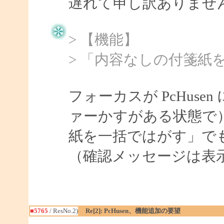
遅れて申し訳ありませ
> 【機能】
> 「内容なしの付箋紙
フォーカスが PcHus
ァーかすがある状態で）
紙を一括ではがす」で
（確認メッセージは表
■5765
/ ResNo.2)
Re[2]: PcHusen、機能追加の要望