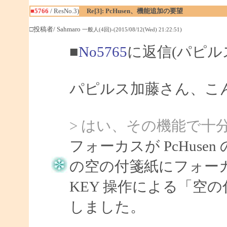
■5766
/ ResNo.3)
Re[3]: PcHusen、機能追加の要望
□投稿者/ Sahmaro
一般人(4回)-(2015/08/12(Wed) 21:22:51)
■
No5765
に返信(パピル
パピルス加藤さん、こんに
> はい、その機能で十
フォーカスが PcHus
の空の付箋紙にフォーカスがあ
KEY 操作による「空
しました。