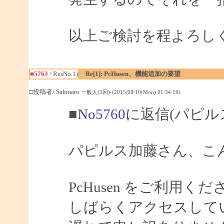
以上ご検討を程よろし
■5763
/ ResNo.1)
Re[1]: PcHusen、機能追加の要望
□投稿者/ Sahmaro
一般人(3回)-(2015/08/10(Mon) 01:34:19)
■
No5760
に返信(パピル
パピルス加藤さん、こんに
PcHusen をご利用
しばらくアクセスして