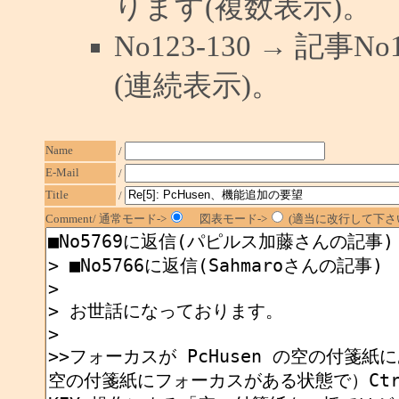
ります(複数表示)。
No123-130 → 記
(連続表示)。
Name
/
E-Mail
/
Title
/
Comment/ 通常モード->
図表モード->
(適当に改行して下さい