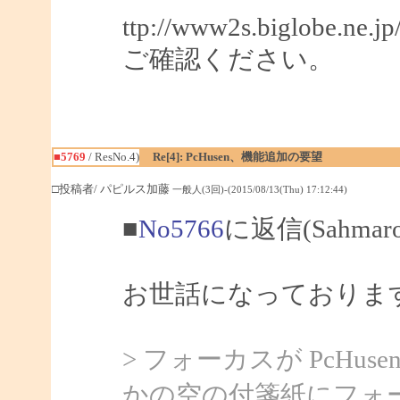
ttp://www2s.biglobe.ne.j
ご確認ください。
■5769
/ ResNo.4)
Re[4]: PcHusen、機能追加の要望
□投稿者/ パピルス加藤
一般人(3回)-(2015/08/13(Thu) 17:12:44)
■
No5766
に返信(Sahma
お世話になっておりま
> フォーカスが PcHu
かの空の付箋紙にフォーカスが