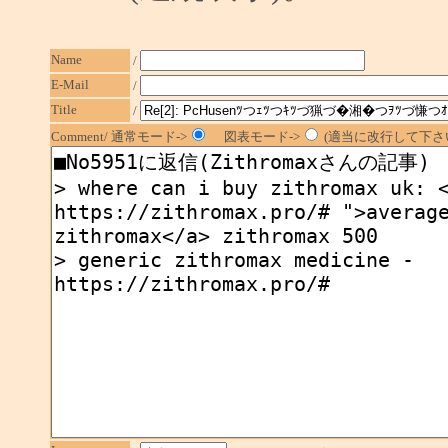
Name
/
E-Mail
/
Title
/
Comment/ 通常モード->
図表モード->
(適当に改行して下さい