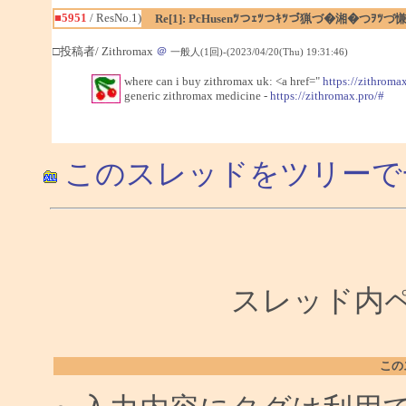
■5951
/ ResNo.1)
Re[1]: PcHusenﾂつｪﾂつｷﾂづ猟づ�湘�つｦﾂづ
□投稿者/ Zithromax
＠
一般人(1回)-(2023/04/20(Thu) 19:31:46)
where can i buy zithromax uk: <a href="
https://zithroma
generic zithromax medicine -
https://zithromax.pro/#
このスレッドをツリーで
スレッド内ペー
この