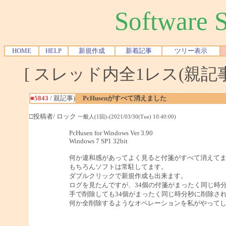
Software
HOME
HELP
新規作成
新着記事
ツリー表示
[ スレッド内全1レス(親記事-
■5843
/ 親記事)
PcHusenがすべて消えました
□投稿者/ ロック
一般人(1回)-(2021/03/30(Tue) 10:40:00)
PcHusen for Windows Ver 3.90
Windows 7 SP1 32bit
何か違和感があってよく見ると付箋がすべて消えて
もちろんソフトは常駐してます。
ダブルクリックで新規作成も出来ます。
ログを見たんですが、34個の付箋がまったく同じ時
手で削除しても34個がまったく同じ時分秒に削除さ
何か全削除するようなオペレーションを私がやって