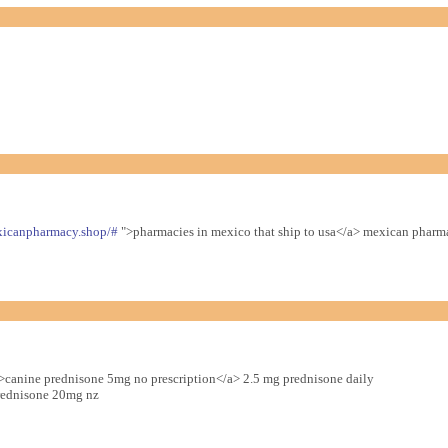
xicanpharmacy.shop/#
">pharmacies in mexico that ship to usa</a> mexican pharm
>canine prednisone 5mg no prescription</a> 2.5 mg prednisone daily
rednisone 20mg nz