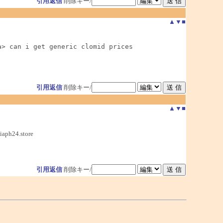
引用返信
削除キー/
▲
▼
■
> can i get generic clomid prices

引用返信
削除キー/
▲
▼
■
iaph24.store
引用返信
削除キー/