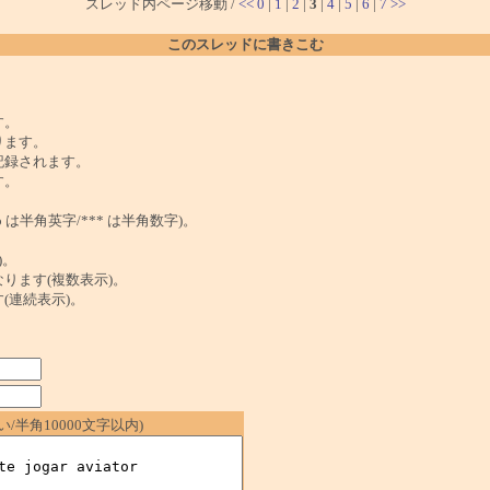
スレッド内ページ移動 /
<<
0
|
1
|
2
|
3
|
4
|
5
|
6
|
7
>>
このスレッドに書きこむ
。
す。
ります。
記録されます。
す。
は半角英字/*** は半角数字)。
)。
ンクになります(複数表示)。
ます(連続表示)。
/半角10000文字以内)