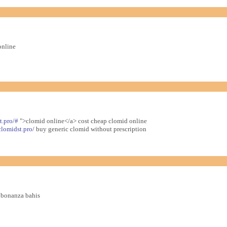
online
t.pro/#
">clomid online</a> cost cheap clomid online
clomidst.pro/
buy generic clomid without prescription
 bonanza bahis