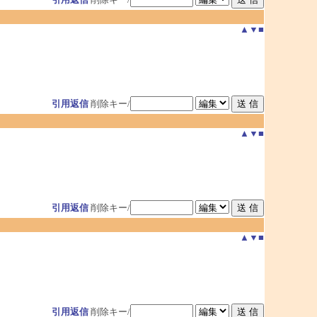
▲
▼
■
引用返信
削除キー/
▲
▼
■
引用返信
削除キー/
▲
▼
■
引用返信
削除キー/