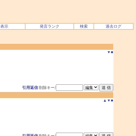
ク表示
発言ランク
検索
過去ログ
▼
■
引用返信
削除キー/
▲
▼
■
引用返信
削除キー/