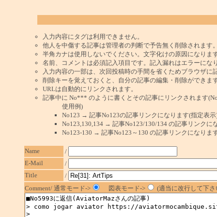
入力内容にタグは利用できません。
他人を中傷する記事は管理者の判断で予告無く削除されます
半角カナは使用しないでください。文字化けの原因になりま
名前、コメントは必須記入項目です。記入漏れはエラーにな
入力内容の一部は、次回投稿時の手間を省くためブラウザに
削除キーを覚えておくと、自分の記事の編集・削除ができま
URLは自動的にリンクされます。
記事中に No*** のように書くとその記事にリンクされます(No 
使用例)
No123 → 記事No123の記事リンクになります(指定表示
No123,130,134 → 記事No123/130/134 の記事リ
No123-130 → 記事No123～130 の記事リンクになり
Name
/
E-Mail
/
Title
/
Comment/ 通常モード->
図表モード->
(適当に改行して下さい