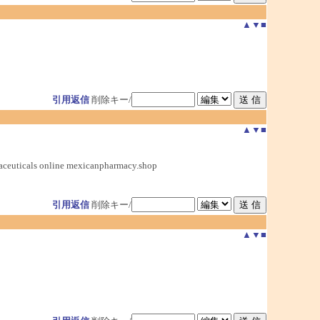
▲
▼
■
引用返信
削除キー/
▲
▼
■
aceuticals online mexicanpharmacy.shop
引用返信
削除キー/
▲
▼
■