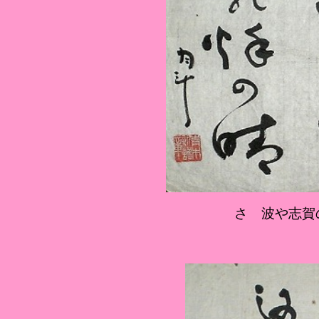
さゝ波や志