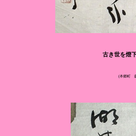
古き世を燈
(
本郷町 