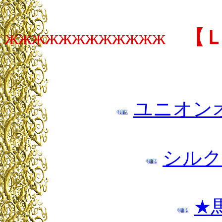
жжжжжжжжжжжж
【
ユニオン
シルク
★