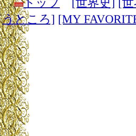
トップ
[世界史]
[
うところ]
[MY FAVORIT