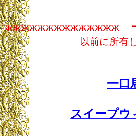
жжжжжжжжжжжжжж
以前に所有
一口
スイープウ