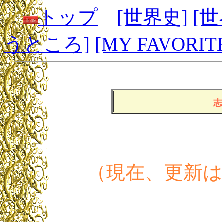
トップ
[世界史]
[
うところ]
[MY FAVORIT
志
（現在、更新