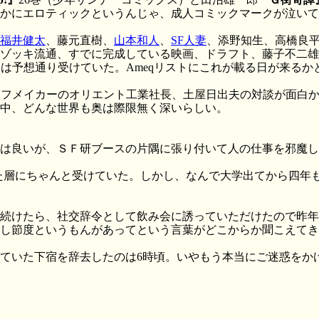
かにエロティックというんじゃ、成人コミックマークが泣いて
福井健太
、藤元直樹、
山本和人
、
SF人妻
、添野知生、高橋良平
o '89、ゾッキ流通、すでに完成している映画、ドラフト、藤子
）は予想通り受けていた。Ameqリストにこれが載る日が来るか
ッチワイフメイカーのオリエント工業社長、土屋日出夫の対談が面
中、どんな世界も奥は際限無く深いらしい。
は良いが、ＳＦ研ブースの片隅に張り付いて人の仕事を邪魔し
d」は狙った層にちゃんと受けていた。しかし、なんで大学出てから
続けたら、社交辞令として飲み会に誘っていただけたので昨年
し節度というもんがあってという言葉がどこからか聞こえてき
ていた下宿を辞去したのは6時頃。いやもう本当にご迷惑をか