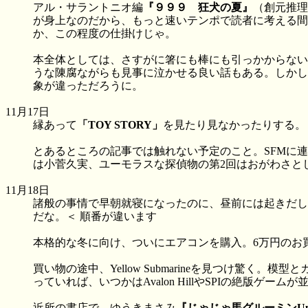
アル・サラントニオ編
『９９９ 狂犬の夏』
（創元推理
が身上なのだから、もっと速いテンポで読者に考える間
か、この程度の仕掛けじゃ。
本全体としては、さすがに箸にも棒にも引っかからない
うな陳腐ながらも見事に泣かせる良い話もある。しかし
象が違っただろうに。
11月17日
縁あって
「TOY STORY」
を見たり見なかったりする。
とあるところの記事では触れない予定のこと。SFMに
は小菅久実、ユーモラスな探偵物の第2回はおがわさと
11月18日
諸般の事情で早朝就寝になったのに、昼前には起きだし
だな。＜ 順番が違います
本格的な冬に向け、ついにエアコンを購入。6万円のお
買い物の途中、Yellow Submarineを見つけ
っていれば、いつかはAvalon HillやSPIの絶版ゲ
近所の書店で、ゆうきまさみ
『じゃじゃ馬グルーミンUp