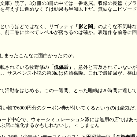
文庫）読了。3分冊の3冊の中では一番退屈。収録の長篇（ブ
を与えずに進めなくては効果も半減以下だ。無駄なエピソード
というほどではなく、リゴッティ
「影と闇」
のような不気味な
、前二巻に比べてレベルが落ちるのは確か。表題作を前巻に回
しまったこんなに面白かったのか。
連載されている牧野修の
「傀儡后」
。意外と言及されていないが
し、サスペンス小説の第3回は佐治嘉隆。これで最終回が、横
て活動をはじめる。この一週間、とった睡眠は20時間に達し
買い物で6000円分のクーポン券が付いてくるというのは豪気だ
驚く。模型とカード中心で、ウォーシミュレーション派には無用の店
ームが並ぶ店に進化するかもしれないし。＜ しません
!』
26巻（少年サンデーコミックス）と田沼雄一郎
『Ｇ街奇譚