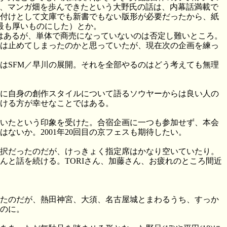
ず、マンガ畑を歩んできたという大野氏の話は、内幕話満載で
付けとして文庫でも新書でもない版形が必要だったから、紙
最も厚いものにした）とか。
義はあるが、単体で商売になっていないのは否定し難いところ。
は止めてしまったのかと思っていたが、現在次の企画を練っ
はSFM／早川の展開。それを全部やるのはどう考えても無理
に自身の創作スタイルについて語るソウヤーからは良い人の
ける方が幸せなことではある。
いたという印象を受けた。合宿企画に一つも参加せず、本会
いか。2001年20回目の京フェスも期待したい。
選択だったのだが、けっきょく指定席はかなり空いていたり。
と話を続ける。TORIさん、加藤さん、お疲れのところ間近
たのだが、熱田神宮、大須、名古屋城とまわるうち、すっか
のに。