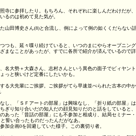
照寺に参拝したり。もちろん、それぞれに楽しんだわけだが、
いるのは初めて見た気が。
した山田博史さん(8)と合流し、例によって例の如くくだらな
つつも、延々喋り続けていると、いつのまにやらオープニング
ざまなことがあったが、すでに各所で紹介が済んでいるので詳
、名大勢＋大森さん、志村さんという異色の面子でビィヤント
ょっと狭いけど定番にしたいかも。
する大先輩にご挨拶。ご挨拶がてら早速並べられた古本の中か
れ
なし、「ＳＦアートの部屋」は興味なし、「折り紙の部屋」は
ちぎり知り合いだの知人だの顔見知りだのと話をしていると、
のあった「昔話の部屋」にも不参加と相成り、結局セミナー・
うと誓い合ったものだったんだがなあ。
参加企画0を回避していた様子。この裏切り者。