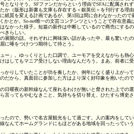
号となりそう。SFファンだからという理由でSFAに配属され
たか（版形は新書も文庫も存在する＜銀英伝＞を刊行する理由
に紙質を変える計画であるが、第1回は間に合わなかったので
くかとか。So-net唯一の文芸コンテンツということで存在意
はなかった様子。短篇の新作は中断しているので商売にするの
べきらしい。
の展開の話。それぞれに興味深い話があった中、最も驚いたの
眉に唾をつけつつ期待して待とう。
ュー」。ゆっくりとした口調で、ユーモアを交えながらも熱心
けはしてもマニア受けしない理由なんだろう。まあ、前者に受
っかりしていたことが功を奏したか、例年になく盛り上がって
のだから、真面目に参加した方はより深く好印象を抱いたのではな
月の日曜夜の新幹線なんて座れるわけが無いと脅された上での
ら言ってもやむなきこと。気持ちを切り替え、ひたすら博史さん
ったので、勢いで名古屋観光をして過ごす。人の案内をしてい
線なんてホームグランドにもほどがある地域を回ったっていう