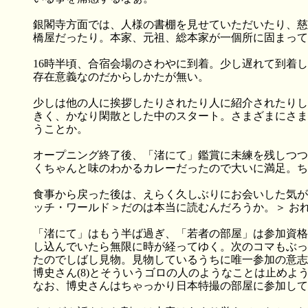
銀閣寺方面では、人様の書棚を見せていただいたり、慈
橋屋だったり。本家、元祖、総本家が一個所に固まって
16時半頃、合宿会場のさわやに到着。少し遅れて到着
存在意義なのだからしかたが無い。
少しは他の人に挨拶したりされたり人に紹介されたりし
きく、かなり閑散とした中のスタート。さまざまにさま
うことか。
オープニング終了後、「渚にて」鑑賞に未練を残しつつ
くちゃんと味のわかるカレーだったので大いに満足。ち
食事から戻った後は、えらく久しぶりにお会いした気が
ッチ・ワールド＞だのは本当に読むんだろうか。＞ お
「渚にて」はもう半ば過ぎ、「若者の部屋」は参加資格
し込んでいたら無限に時が経ってゆく。次のコマもぶっ
たのでしばし見物。見物しているうちに唯一参加の意志
博史さん(8)とそういうゴロの人のようなことは止めよ
なお、博史さんはちゃっかり日本特撮の部屋に参加して