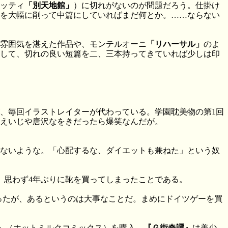
ラッティ
「別天地館」
）に切れがないのが問題だろう。仕掛け
を大幅に削って中篇にしていればまだ何とか。……ならない
雰囲気を湛えた作品や、モンテルオーニ
「リハーサル」
のよ
して、切れの良い短篇を二、三本持ってきていれば少しは印
、毎回イラストレイターが代わっている。学園耽美物の第1回
山えいじや唐沢なをきだったら爆笑なんだが。
てないような。「心配するな、ダイエットも兼ねた」という奴
。思わず4年ぶりに靴を買ってしまったことである。
ではあったが、あるというのは大事なことだ。まめにドイツゲーを買
』
（ホットミルクコミックス）を購入。
『Ｇ街奇譚』
は美少