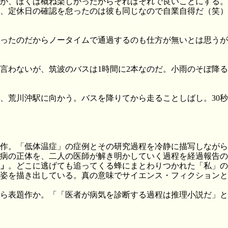
、ぼくは概ね楽しかったからそれはそれで良いことにする。ああ、
、定休日の確認を怠ったのは彼も同じなので自業自得だ（笑）
かったのだからノータイムで通過するのも仕方が無いとは思う
言わないが、筑波のバスは1時間に2本なのだ。小雨のそぼ降る
、荒川沖駅に向かう。バスを降りてから走ることしばし。30
作。「低体温症」の症例とその研究過程を冷静に描写しながら
病の正体を、二人の医師が解き明かしていく過程を経過報告の
」
。どこに逃げても追ってくる蜂にまとわりつかれた「私」の
姿を描き出している。真の意味でサイエンス・フィクションと
ら表題作か。「「医者が病気を診断する過程は推理小説だ」と