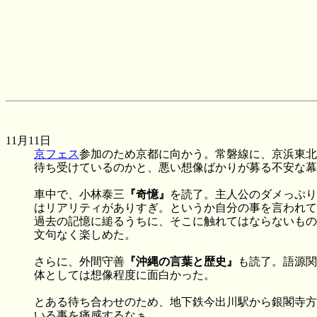
11月11日
京フェス
参加のため京都に向かう。常磐線に、京浜東北
待ち受けているのかと、悪い想像ばかりが募る不安な幕
車中で、小林泰三
『奇憶』
を読了。主人公のダメっぷり
はリアリティがありすぎ。というか自分の事を言われて
過去の記憶に縋るうちに、そこに触れてはならないもの
文句なく楽しめた。
さらに、外間守善
『沖縄の言葉と歴史』
も読了。語源関
体としては想像程度に面白かった。
とある待ち合わせのため、地下鉄今出川駅から銀閣寺方
いる事を痛感するなぁ。