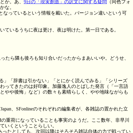
刊とか。
あ
、
9日の「現実創造」の訳文に関する疑問
（同色フォ
かな。
となっているという情報を戴いた。バージョン違いという可
聞いているうちに夜は更け、夜は明けた。第一日である。
思ったら隣も後ろも知り合いだったからまあいいや。どうせ、
入る」「辞書は引かない」「とにかく読んでみる」「シリーズ
わってきたのは好印象。加藤逸人のとばした発言（「一言語
とやや後悔」など）の数々も素晴らしく、やや地味ながらも
n、SFonlineのそれぞれの編集者が、各雑誌の置かれた立
FMの重荷になっていることも事実のようだ。ここ数年、非早川
ていくということらしい。
があったとしても、次回以降はそろそろ雑誌自体の力で戦ってい