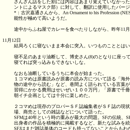
さんざん話をした割には内容はあまり覚えていなかった
ントによるマスク部）に対して、翻訳に使用したバージ
*：古沢嘉通さんから、An Ornament to his Professi
能性が極めて高いようだ。
途中からふね屋でカレーを食べたりしながら、昨年11
11月12日
結局ろくに寝ないまま本会に突入。いつものこととはい
寝不足のあまり油断して、博史さん(8)のとなりに座
寝てれば突っ込みもできないしな。
なおも油断しているうちに本会が始まった。
１コマめは原書読みが原書の読み方について語る「海外
物の途中から読む」など、巷間よく語られている言葉が
習得にかかる費用はせいぜい１００万円」「原書で千冊
朝イチ企画としては十分に楽しめた。
２コマめは現存のプロパーＳＦ誌編集者がＳＦ誌の現状につ
場、商売としての雑誌などについて語った。
SFMは40年という時の重みが最大の問題。SFの伝統
出身者の作品を積極的に掲載するなど、新たな試みを続
SFJはまだ雑誌単体のコードも持ってないことからも