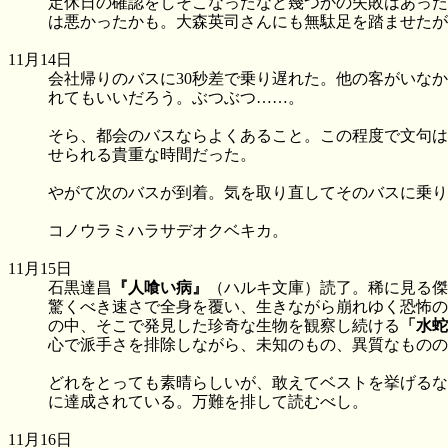
定休日の確認をしそこなったなど幾つかの失敗はあったが
は悪かったかも。大森英司さんにも無駄足を踏ませたが
11月14日
会社帰りのバスに30秒差で乗り遅れた。他の客がいな
れてもいいだろう。ぶつぶつ……。
そら、都会のバスならよくあること。この程度で文句は
せられる貴重な時間だった。
やがて次のバスが到着。気を取り直してそのバスに乗り
コノウラミハラサデオクベキカ。
11月15日
石黒達昌
『人喰い病』
（ハルキ文庫）読了。稀に見る傑
驚くべき速さで全身を覆い、生きながら崩れゆく恐怖の
の中、そこで発見した珍奇な生物を観察し続ける
「水蛇
心で派手さを排除しながら、未知のもの、異質なものの
どれをとっても素晴らしいが、敢えてベストを挙げるな
に達成されている。万難を排して読むべし。
11月16日