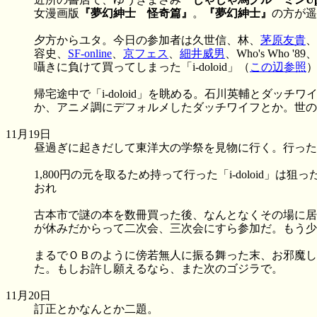
女漫画版
『夢幻紳士 怪奇篇』
。
『夢幻紳士』
の方が遥
夕方からユタ。今日の参加者は久世信、林、
茅原友貴
、
容史、
SF-online
、
京フェス
、
細井威男
、Who's Wh
囁きに負けて買ってしまった「i-doloid」（
この辺参照
帰宅途中で「i-doloid」を眺める。石川英輔とダ
か、アニメ調にデフォルメしたダッチワイフとか。世の
11月19日
昼過ぎに起きだして東洋大の学祭を見物に行く。行った
1,800円の元を取るため持って行った「i-doloi
おれ
古本市で謎の本を数冊買った後、なんとなくその場に居
が休みだからって二次会、三次会にすら参加だ。もう少
まるでＯＢのように傍若無人に振る舞った末、お邪魔し
た。もしお許し願えるなら、また次のゴジラで。
11月20日
訂正とかなんとか二題。