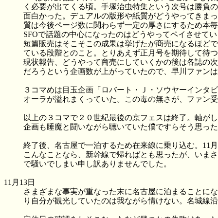
く必要が出てくる頃。手塚治虫特集という次号は勝負の
面白かった。デュアルの版形や紙質がどうやってきまっ
質は今後ページ数に関わらず一定の厚さにするため本毎
SFOで話題の中心になったのはどうやってペイさせてい
短篇販売はそこそこの成果は挙げたが商売になるほどで
ている段階とのこと。とりあえず正月号を期待して待つ
現状報告、どうやって商売にしていくかの後は各誌の次
だろうという企画数が上がっていたので、早川ファンは
３コマめは目玉企画「ロバート・Ｊ・ソウヤーインタビ
オーラが溢れまくっていた。この毒の無さが、ファン受
以上の３コマで２０世紀最後の京フェスは終了。軸がし
企画も睡魔と闘いながら聴いていた僕ですらそう思った
終了後、名古屋で一泊するため在来線に乗り込む。11
こんなことなら、新幹線で帰ればとも思ったが、いまさ
で騒いでしまい申し訳ありませんでした。
11月13日
さまざまな事実が重なった末に名古屋に泊まることにな
り自分が観光していたのは我ながら情けない。名城線沿