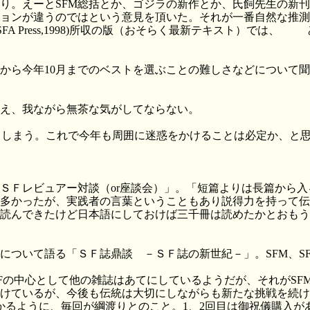
り。えーとSFM総括とか、ゴジラの新作とか、氏飼先生の新
ョンが違うのではという意見を頂いた。それが一番自然な推測
on (NESFA Press,1998)所収の版（おそらく最新テキスト）では、
Adam
月から今年10月までのベストを選ぶことの難しさなどについて
え、我ながら無茶な気がしてならない。
ってしまう。これで今年も周囲に迷惑をかけることは必定か、と
ＳＦレビュアー対談（or座談会）」。「短篇よりは長篇から
多かったが、実践者の言葉ということもあり説得力を持って伝
読んできたけど日本語にしておけば三千冊は読めたかとおもう
いて語る「ＳＦ誌鼎談 －ＳＦ誌の新世紀－」。SFM、SFJapa
、SFの中心として他の雑誌はあてにしているようだが、それがS
けているが、今後も伝統は大切にしながらも新たな挑戦を続け
わかるように、毎回が綱渡りとのこと。1、2回目は御祝儀購入