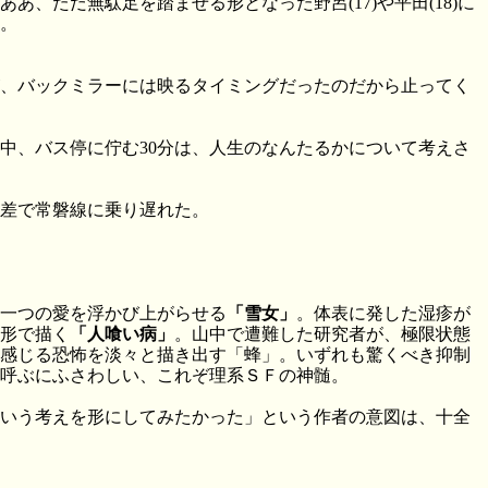
ただ無駄足を踏ませる形となった野呂(17)や平田(18)に
。
が、バックミラーには映るタイミングだったのだから止ってく
中、バス停に佇む30分は、人生のなんたるかについて考えさ
秒差で常磐線に乗り遅れた。
一つの愛を浮かび上がらせる
「雪女」
。体表に発した湿疹が
形で描く
「人喰い病」
。山中で遭難した研究者が、極限状態
感じる恐怖を淡々と描き出す「蜂」。いずれも驚くべき抑制
呼ぶにふさわしい、これぞ理系ＳＦの神髄。
いう考えを形にしてみたかった」という作者の意図は、十全