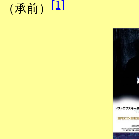
[1]
（承前）