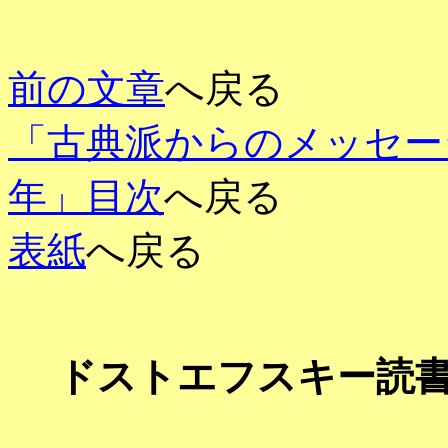
前の文章
へ戻る
「古典派からのメッセー
年」目次
へ戻る
表紙
へ戻る
ドストエフスキー読