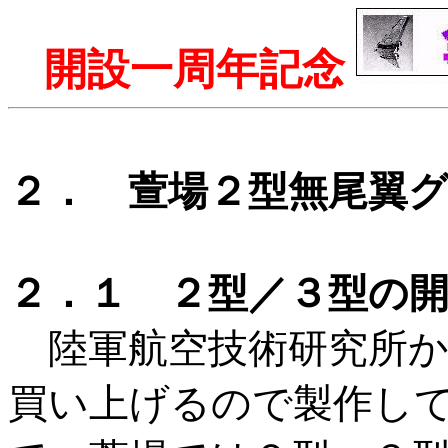
開設一周年記念
２． 萱場２型無尾翼
２．１ ２型／３型の
陸軍航空技術研究所か
買い上げるので製作し