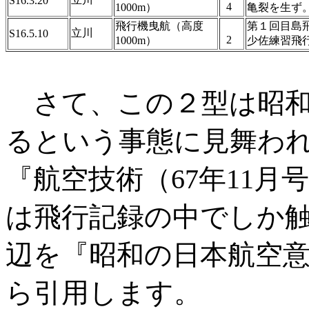
S16.3.20
4
1000m）
亀裂を生ず
飛行機曳航（高度
第１回目島
立川
S16.5.10
2
1000m）
少佐練習飛
さて、この２型は昭和1
るという事態に見舞わ
『航空技術（67年11
は飛行記録の中でしか
辺を『昭和の日本航空意
ら引用します。