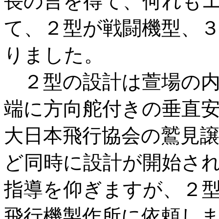
長の言を得て、何れも
て、２型が戦闘機型、
りました。
２型の設計は萱場の内
端に方向舵付きの垂直
大日本飛行協会の鷲見
ど同時に設計が開始さ
指導を仰ぎますが、２
飛行機製作所に依頼し