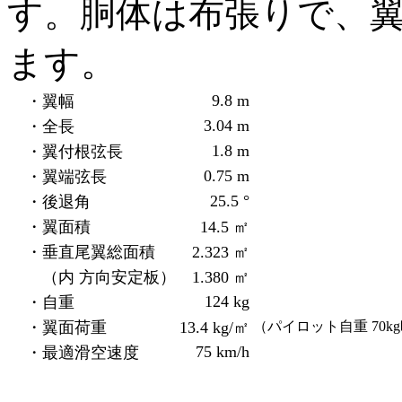
す。胴体は布張りで、
ます。
9.8 m
・翼幅
3.04 m
・全長
1.8 m
・翼付根弦長
0.75 m
・翼端弦長
25.5 °
・後退角
・翼面積
14.5 ㎡
・垂直尾翼総面積
2.323 ㎡
（内 方向安定板）
1.380 ㎡
124 kg
・自重
・翼面荷重
13.4 kg/㎡
（パイロット自重 70k
75 km/h
・最適滑空速度