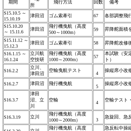
期間
飛行方法
回数
備考
所
S15.10.5 ～
津田沼
ゴム索牽引
67
各部調整飛
15.10.19
S15.10.20
飛行機曳航（高度
津田沼
昇降舵面積
59
～ 15.11.6
500～1000m）
S15.11.12 ～
津田沼
ゴム索牽引
58
昇降舵改修
15.12.3
立川航
飛行機曳航（高度
本試験（安
S16.1.15 ～
57
16.1.24
空技研
1000～2000m）
ト）
立川、
空輸曳航テスト
操縦席小改
S16.2.2
4
津田沼
津田沼
飛行機曳航
操縦席小改
S16.2.7
5
津田
S16.3.7
沼、立
空輸
空輸テスト
4
川
飛行機曳航（高度
立川
急旋回、急
S16.3.19
3
1000～2000m）
飛行機曳航（高度
急反転中操縦
立川