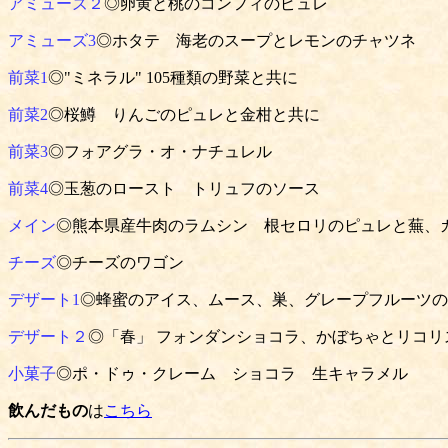
アミューズ２
◎卵黄と桃のコンフィのピュレ
アミューズ3
◎ホタテ 海老のスープとレモンのチャツネ
前菜1
◎"ミネラル" 105種類の野菜と共に
前菜2
◎桜鱒 りんごのピュレと金柑と共に
前菜3
◎フォアグラ・オ・ナチュレル
前菜4
◎玉葱のロースト トリュフのソース
メイン
◎熊本県産牛肉のラムシン 根セロリのピュレと蕪、
チーズ
◎チーズのワゴン
デザート1
◎蜂蜜のアイス、ムース、巣、グレープフルーツの
デザート２
◎「春」 フォンダンショコラ、かぼちゃとリコリ
小菓子
◎ポ・ドゥ・クレーム ショコラ 生キャラメル
飲んだもの
は
こちら