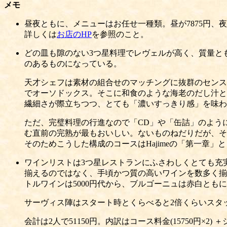
メモ
昼夜ともに、メニューはお任せ一種類。昼が7875円、夜
詳しくは
お店のHP
を参照のこと。
どの皿も隙のない3つ星料理でレヴェルが高く、質量と
のあるものになっている。
天才シェフは素材の組合せのマッチングに抜群のセンス
でオーソドックス。そこに和食のような海老のだし汁と
繊細さが際立ちつつ、とても「濃いすっきり感」を味わ
ただ、完璧料理の行進なので「CD」や「缶詰」のよう
む直前の完熟が最もおいしい。ないものねだりだが、そ
そのためこうした構成のコースはHajimeの「第一章
ワインリストは3つ星レストランにふさわしくとても充
揃えるのではなく、手頃かつ質の高いワインを数多く揃え
トルワインは5000円代から、ブルゴーニュは赤白ともに
サーヴィス陣はスタート時とくらべると2倍くらいスタ
会計は2人で51150円。内訳はコース料金(15750円×2) ＋シ