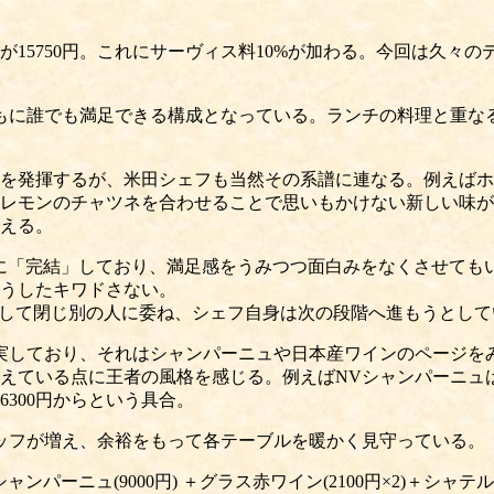
が15750円。これにサーヴィス料10%が加わる。今回は久々の
もに誰でも満足できる構成となっている。ランチの料理と重なる
を発揮するが、米田シェフも当然その系譜に連なる。例えばホ
レモンのチャツネを合わせることで思いもかけない新しい味が
える。
に「完結」しており、満足感をうみつつ面白みをなくさせても
うしたキワドさない。
」として閉じ別の人に委ね、シェフ自身は次の段階へ進もうとし
実しており、それはシャンパーニュや日本産ワインのページを
ている点に王者の風格を感じる。例えばNVシャンパーニュは9
6300円からという具合。
ッフが増え、余裕をもって各テーブルを暖かく見守っている。
ャンパーニュ(9000円) ＋グラス赤ワイン(2100円×2)＋シャテルドン