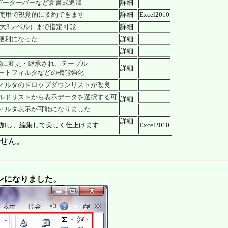
。データーバーなど新書式追加
詳細
を使用で視覚的に要約できます
詳細
Excel2010
最大3レベル）まで指定可能
詳細
便利になった
詳細
詳細
機能に変更・継承され、テーブル
詳細
ートフィルタなどの機能強化
ィルタのドロップダウンリストが改良
ルドリストから表示データを選択する可
詳細
ィルタ表示が可能になりました
詳細
追加し、編集して美しく仕上げます
Excel2010
ません。
ンになりました。