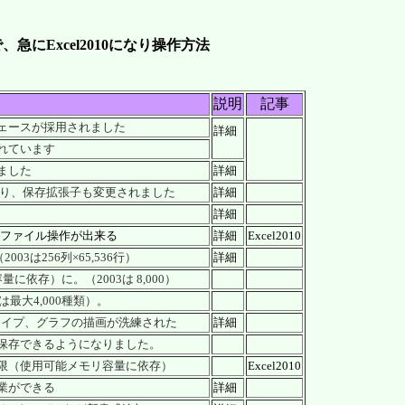
急にExcel2010になり操作方法
。
説明
記事
ェースが採用されました
詳細
れています
ました
詳細
より、保存拡張子も変更されました
詳細
詳細
等のファイル操作が出来る
詳細
Excel2010
003は256列×65,536行）
詳細
依存）に。（2003は 8,000）
最大4,000種類）。
シェイプ、グラフの描画が洗練された
詳細
保存できるようになりました。
限（使用可能メモリ容量に依存）
Excel2010
業ができる
詳細