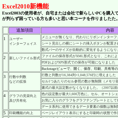
Excel2010新機能
Excel2003の使用者が、自宅または会社で新らしいPCを購入で、
が判らず困っている方も多いと思い本コーナを作りましたた
追加項目
内容
メニューが無くなり、代わりにリボンインターフ
1
ユーザー
シート見出しの横にシートの挿入ボタンが配置さ
インターフェイス
数式バーのサイズが自動的に変化するようになり
ファイルの保存形式がXML形式となり、これに
2
新しいファイル形式
PDFおよびXPS形式での保存が可能になりました
Backstageビューで、開く、保存、印刷、共有
行数と列数が16,384列×1,048,576行に増えました（2
3
行数や列数
セル1つあたりのセル参照の数が無制限（メモリ容量に
などの拡張
書式の最大設定数がなくなりました。（2007以前は
色の設定数が最大1,600万色に。セル、オート
4
グラフの見栄向上
お気に入りのグラフをグラフテンプレートとして
及び共有化
データ系列に使用できるデータ要素の個数は無制
5
印刷機能の向上
ページレイアウト表示にすると印刷時の状態で作