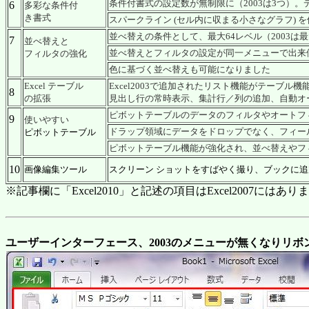
条件付書式の設定数が無制限に（2003は3つ）
6
多彩な条件付
き書式
スパークライン (セル内に収まる小さなグラフ) 
並べ替えの条件として、最大64レベル（2003は
7
並べ替えと
並べ替えとフィルタの設定が同一メニューで出来
フィルタの強化
色に基づく並べ替えも可能になりました
Excel テーブル
Excel2003で追加されたリスト機能がテーブル
8
の拡張
見出し行の常時表示、集計行／列の追加、自動オ
ピボットテーブルのデータのフィルタやオートフ
9
使いやすい
ドラップ領域にデータをドロップでなく、フィー
ピボットテーブル
ピボットテーブル機能が強化され、並べ替えやフ
10
画像編集ツール
スクリーン ショットをすばやく撮り、ブックに
※記事欄に「Excel2010」と記述の項目はExcel2007にはあり
ユーザーインターフェース、2003のメニューが無くなりリボ