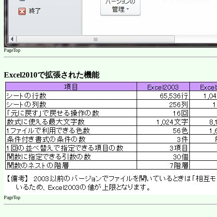
PageTop
Excel2010で拡張された機能
PageTop