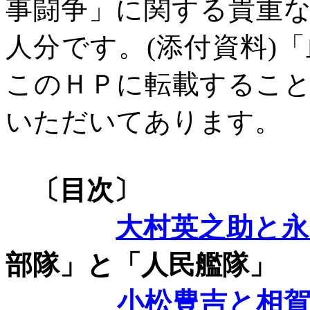
事闘争」に関する貴重
人分です。
(
添付資料
)
「
このＨＰに転載するこ
いただいてあります。
〔目次〕
大村英之助と永
部隊」と「人民艦隊」
小松豊吉と相