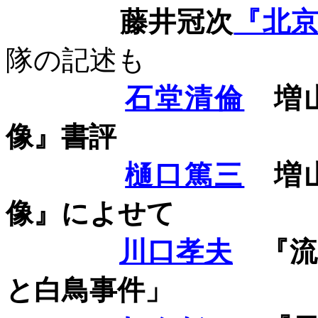
藤井冠次
『北
隊の記述も
石堂清倫
増山
像』書評
樋口篤三
増山
像』によせて
川口孝夫
『流
と白鳥事件」