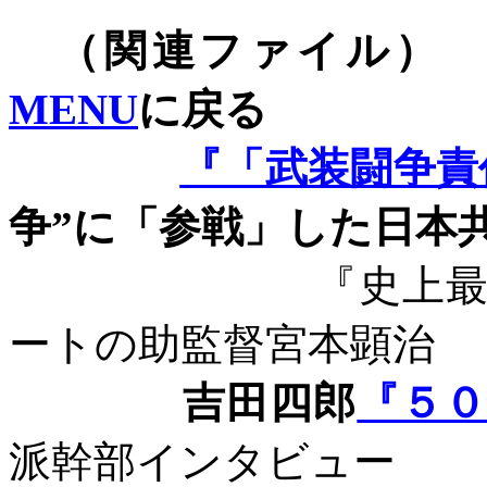
（関連
MENU
に戻る
『「武装闘争責
争”に「参戦」した日本
『史上最
ートの助監督宮本顕治
吉田四郎
『５
派幹部インタビュー