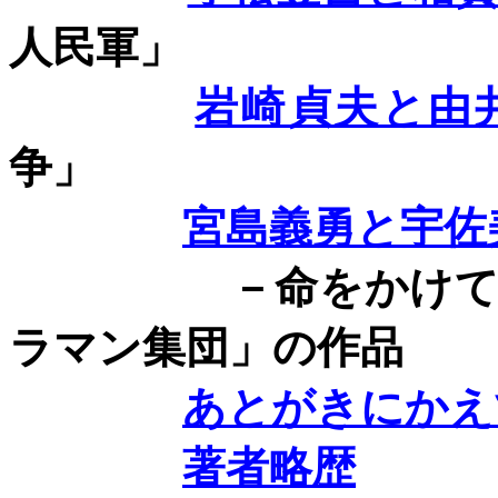
人民軍」
岩崎貞夫と由
争」
宮島義勇と宇佐
－命をかけて闘っ
ラマン集団」の作品
あとがきにかえ
著者略歴