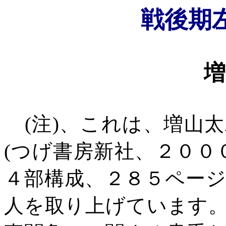
戦後期
増
(
注
)
、これは、増山太
(
つげ書房新社、２００
４部構成、２８５ペー
人を取り上げています