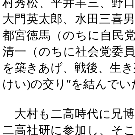
村秀松、平井羊三、野
大門英太郎、水田三喜
都宮徳馬（のちに自民
清一（のちに社会党委
を築きあげ、戦後、生き
けい
)
の交り″を結んでい
大村も二高時代に兄博
二高社研に参加し、そ