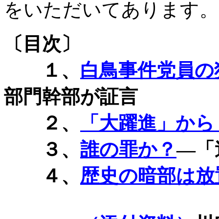
をいただいてあります。
〔目次〕
１、
白鳥事件党員の
部門幹部が証言
２、
「大躍進」から
３、
誰の罪か？
―「
４、
歴史の暗部は放