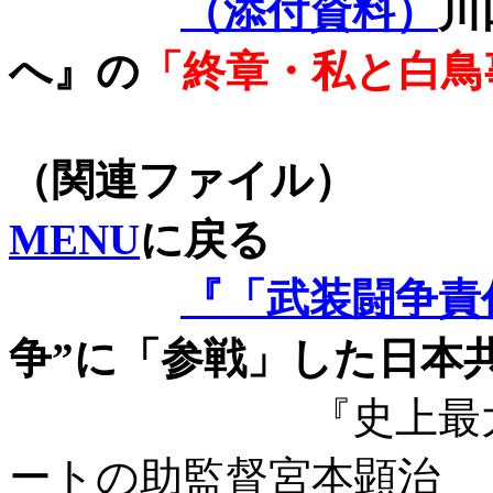
（添付資料）
川
へ』の
「終章・私と白鳥
（関連フ
MENU
に戻る
『「武装闘争責
争”に「参戦」した日本
『史上最
ートの助監督宮本顕治