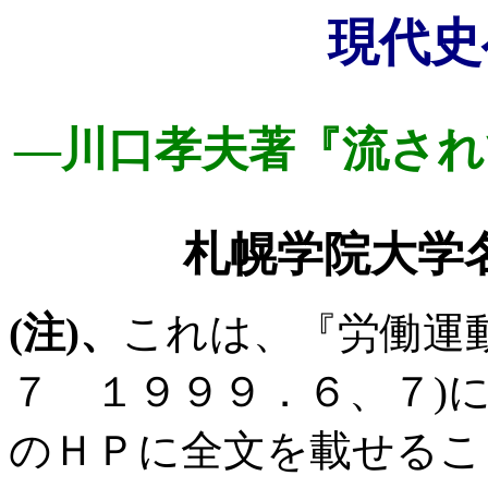
現代史
―川口孝夫著『流され
札幌学院大学
(
注
)
、
これは、『労働運
７ １９９９．６、７
)
のＨＰに全文を載せるこ