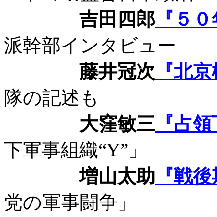
吉田四郎
『５０
派幹部インタビュー
藤井冠次
『北京
隊の記述も
大窪敏三
『占領
下軍事組織“
Y
”」
増山太助
『戦後
党の軍事闘争」