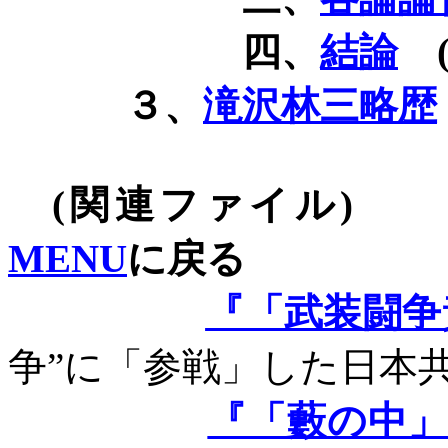
四、
結論
３、
滝沢林三略歴
(
関連ファイル
)
MENU
に戻る
『「武装闘争
争”に「参戦」した日本
『「藪の中