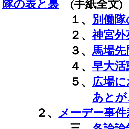
隊の表と裏
(
手紙全文
)
１、
別働隊
２、
神宮外
３、
馬場先
４、
早大活
５、
広場に
あとが
２、
メーデー事件
三、
各論論