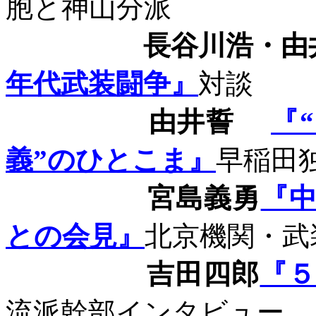
胞と神山分派
長谷川浩・由
年代武装闘争』
対談
由井誓
『
義”のひとこま』
早稲田
宮島義勇
『
との会見』
北京機関・武
吉田四郎
『
流派幹部インタビュー