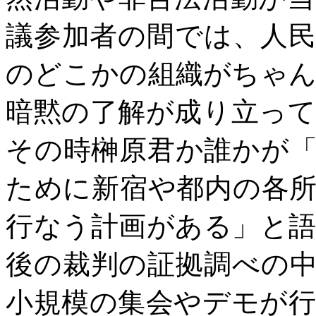
議参加者の間では、人
のどこかの組織がちゃ
暗黙の了解が成り立っ
その時榊原君か誰かが
ために新宿や都内の各
行なう計画がある」と
後の裁判の証拠調べの
小規模の集会やデモが