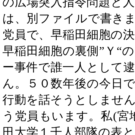
の広場突入指令問題と
は、別ファイルで書き
党員で、早稲田細胞の
早稲田細胞の裏側
”
Ｙ“
ー事件で誰一人として
ん。５０数年後の今日
行動を話そうとしませ
う党員もいます。私
(
宮
田大学１千人部隊の表