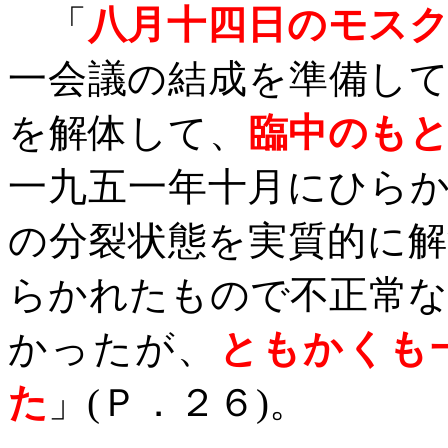
「
八月十四日のモス
一会議の結成を準備し
を解体して、
臨中のも
一九五一年十月にひら
の分裂状態を実質的に
らかれたもので不正常
かったが、
ともかくも
た
」
(
Ｐ．２６
)
。