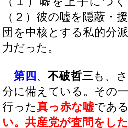
（１）嘘を上手につく
（２）彼の嘘を隠蔽・
団を中核とする私的分
力だった。
第四
、
不破哲三
も、さ
分に備えている。その
行った
真っ赤な嘘
であ
い。共産党が査問をし