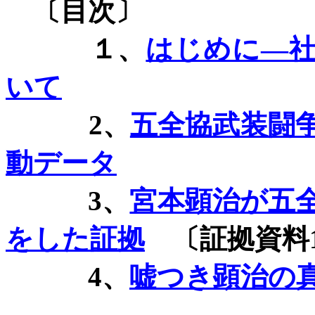
〔目次〕
１、
はじめに―
いて
2
、
五全協武装闘
動データ
3
、
宮本顕治が五
をした証拠
〔証拠資料
4
、
嘘つき顕治の