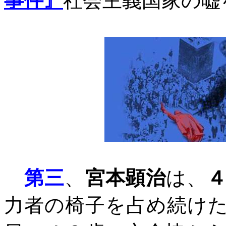
事件』
社会主義国家の嘘
第三
、
宮本顕治
は、
力者の椅子を占め続け