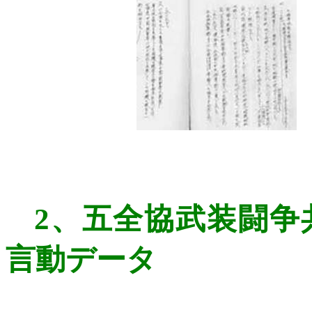
2
、
五全協武装闘争
言動データ