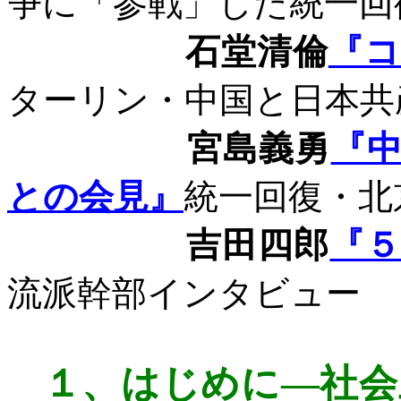
争に「参戦」した統一回
石堂清倫
『コ
ターリン・中国と日本共
宮島義勇
『
との会見』
統一回復・北
吉田四郎
『
流派幹部インタビュー
１、
はじめに
―社会