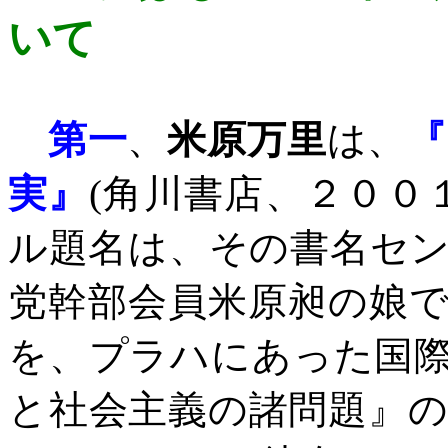
いて
第一
、
米原万里
は、
『
実』
(
角川書店、２００
ル題名は、その書名セ
党幹部会員米原昶の娘
を、プラハにあった国
と社会主義の諸問題』