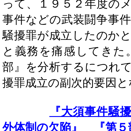
って、１９５２年度の
事件などの武装闘争事
騒擾罪が成立したのか
と義務を痛感してきた
部』を分析するにつれ
擾罪成立の副次的要因と
『大須事件騒
外体制の欠陥』
『第５