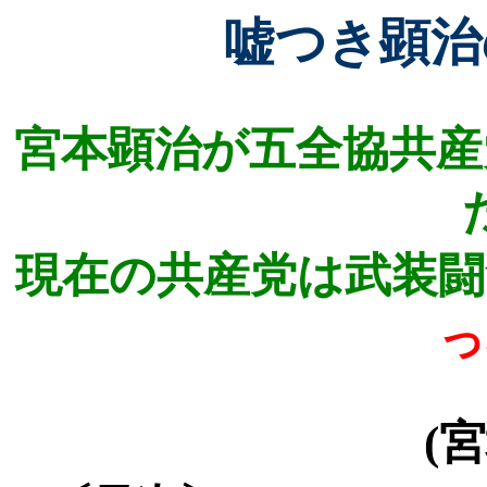
嘘つき顕治
宮本顕治が五全協共産
現在の共産党は武装闘
っ
(
宮