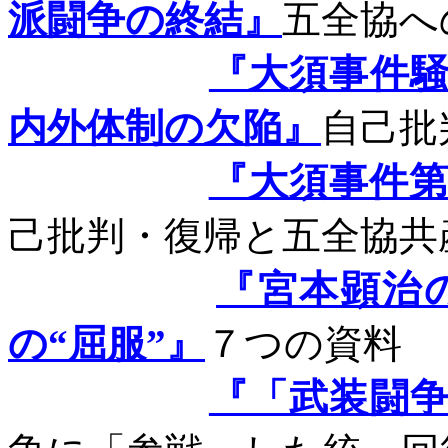
派闘争の終結』
五全協へ
『大須事件
内外体制の欠陥』
自己批
『大須事件
己批判・復帰と五全協共
『宮本顕治
の“屈服”』
７つの資料
『「武装闘