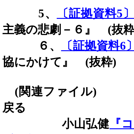
5
、
〔証拠資料5
主義の悲劇－６』
(
抜
６、
〔証拠資料6
協にかけて』
(
抜粋
)
(
関連ファイル
)
戻る
小山弘健
『コ