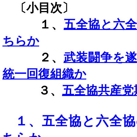
〔小目次〕
１、
五全協と六
ちらか
２、
武装闘争を
統一回復組織か
３、
五全協共産党
１、
五全協と六全協