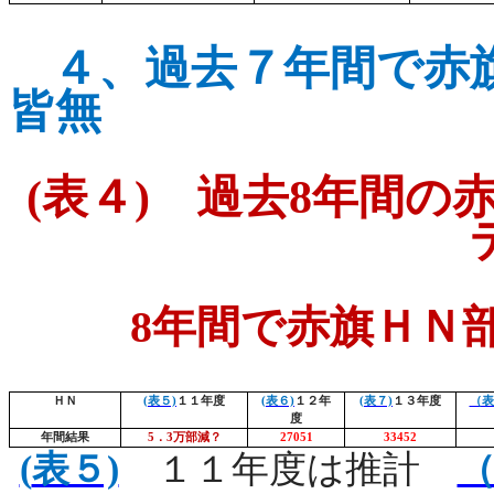
４、
過去７年間で赤
皆無
(
表４
)
過去
8
年間の
8
年間で赤旗ＨＮ
ＨＮ
(
表５)
１１年度
(
表６)
１２年
(
表７)
１３年度
（表
度
年間結果
5
．
3
万部減？
27051
33452
(
表５)
１１年度は推計