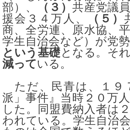
部）、
（３）
共産党議
援会３４万人、
（５）
商、全労連、原水協、
学生自治会など）が党
という基礎
となる。そ
減って
いる。
ただ、民青は、１９７
派」事件』当時２０万
した。同盟費納入者は
われている。学生自治