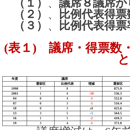
（１）
、
議席８議席か
（２）
、
比例代表
得票
（３）
、
比例代表得票
(
表１
)
議席・得票数
と
年度
議席
選挙区
比例代表
増減
選挙区
1998
7
8
875.9
2001
1
4
-10
536.3
04
0
4
-1
552.0
07
0
3
-1
516.4
10
0
3
±
0
425.6
13
3
5
+5
564.5
16
1
5
-2
410.3
19
3
4
-1
371.0