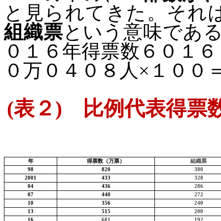
と見られてきた。それ
組織票
という意味であ
０１６年得票数６０１６
０万０４０８人×１００
(
表２
)
比例代表得票数
年
得票数
（万票）
組織票
98
820
380
2001
433
328
04
436
286
07
440
272
10
356
240
13
515
200
16
601
192