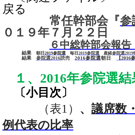
戻る
常任幹部会『
参
０１９年７月２２日
６中総幹部会報告
結果
朝日
2019
参院選
毎日
2019
参院選
産経
参院選2019
結果
参院選2016
読売
2016
参院選
朝日
【2016
１、
2016
年参院選結
〔小目次〕
（表
1
）
、
議席数
例代表の比率